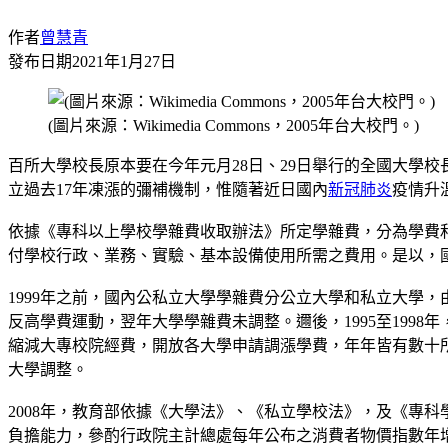
作者
曾慧青
發布日期
2021年1月27日
(圖片來源：Wikimedia Commons，2005年台大校門。)
百所大學校長原本要在今年元月28日、29日舉行的全國大學
立過去17年凍漲的彌補機制，惟隨著近日國內
新冠肺炎
疫情升
依據《專科以上學校學雜費收取辦法》所定學雜費，分為學費
付學校行政、業務、實驗、基本設備使用所需之費用。是以，
1999年之前，國內公私立大學學雜費分公立大學和私立大學，由
反高學費運動，翌年大學學雜費未調整。邇後，1995至1998年，
縮減大專校院經費，開放各大學申請調漲學費，年年皆有數十所大
大學調整。
2008年，教育部依據《大學法》、《私立學校法》，及《專
負擔能力，參酌行政院主計總處每年公布之消費者物價指數年