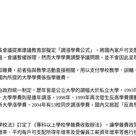
校長會議提案建議教育部擬定「調漲學費公式」，將國內家戶可
溫，會議暫緩辦理，然而大學學費調整爭議問題，並不會因此呈
和雜費，前者指與教學活動直接相關，用以支付學校教學、訓輔
國內所提的大學學費係指學雜費。
政府統一制定，歷年皆是公立大學的調幅大於私立大學，1993年的調
大學學費則是連年調漲，1998年、1999年再次發生反高學費運動
學漲學費，2004年有53校同步調漲學費，國內又掀起「反高
科學校法》訂定了《專科以上學校學雜費收取辦法》，讓學雜費政
增率、平均每戶可支配所得年增率及受僱員工薪資年增率等進行