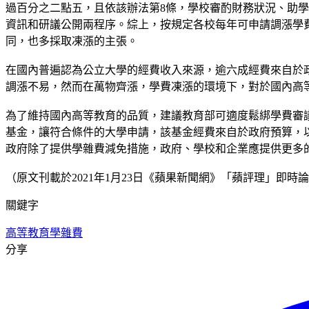
過百分之二點五，且依該辦法第8條，學校審酌財務狀況、助
資訊和研議公開兩程序。綜上，按規定各校每年可申請調漲學費，
同，也多採取凍漲的主張。
在國內普遍認為公立大學的經費收入來源，逾六成經費來自於
調漲不易，然而在萬物齊漲，學費凍漲的環境下，對於國內高
為了維持國內高等教育的品質，建議教育部可適度鬆綁學費審
基金，讓符合條件的大學申請，該基金經費來自於政府預算，
政府除了提供學雜費減免措施，政府、學校和企業應提供更多
（原文刊載於2021年1月23日《蘋果新聞網》「蘋評理」即時論壇，https:
關鍵字
高等教育
學雜費
分享