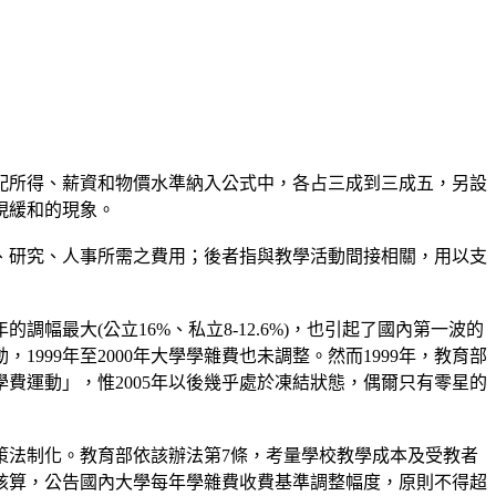
支配所得、薪資和物價水準納入公式中，各占三成到三成五，另設
現緩和的現象。
、研究、人事所需之費用；後者指與教學活動間接相關，用以支
幅最大(公立16%、私立8-12.6%)，也引起了國內第一波的
，1999年至2000年大學學雜費也未調整。然而1999年，教育部
學費運動」，惟2005年以後幾乎處於凍結狀態，偶爾只有零星的
策法制化。教育部依該辦法第7條，考量學校教學成本及受教者
核算，公告國內大學每年學雜費收費基準調整幅度，原則不得超