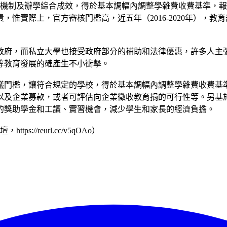
學機制及辦學綜合成效，得於基本調幅內調整學雜費收費基準，
惟實際上，官方審核門檻高，近五年（2016-2020年），
政府，而私立大學也接受政府部分的補助和法律優惠，許多人主
等教育發展的確產生不小衝擊。
議門檻，讓符合規定的學校，得於基本調幅內調整學雜費收費基
以及企業募款，或者可評估向企業徵收教育捐的可行性等。另基
的獎助學金和工讀、實習機會，減少學生和家長的經濟負擔。
//reurl.cc/v5qOAo）