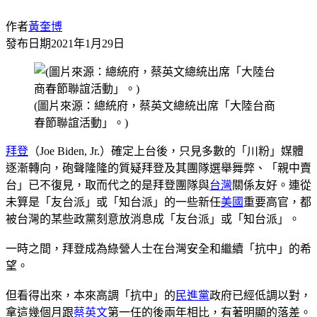
作者
黃奎博
發布日期
2021年1月29日
(圖片來源：總統府，蔡英文總統出席「大陸台商
春節聯誼活動」。)
拜登
（Joe Biden, Jr.）確定上台後，只見多數的「川粉」媒體
逐漸轉向，砲聲隆隆的質疑拜登及其團隊選舉舞弊、「親中賣
台」已不復見，取而代之的是拜登團隊與
台灣
關係友好。連從
未算是「友台派」或「知台派」的一些新任
美國
重要高官，都
被台灣的某些政黨刻意放消息成「友台派」或「知台派」。
一時之間，拜登成為綠營人士在台灣安全和繼續「抗中」的希
望。
但看得出來，本來高調「抗中」的
民進黨
政府已經低調以對，
拿這幾個月跟
蔡英文
第一任的後兩年相比，有著明顯的落差。