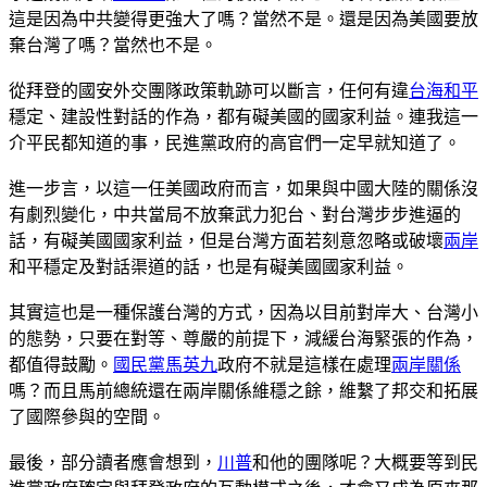
這是因為中共變得更強大了嗎？當然不是。還是因為美國要放
棄台灣了嗎？當然也不是。
從拜登的國安外交團隊政策軌跡可以斷言，任何有違
台海和平
穩定、建設性對話的作為，都有礙美國的國家利益。連我這一
介平民都知道的事，民進黨政府的高官們一定早就知道了。
進一步言，以這一任美國政府而言，如果與中國大陸的關係沒
有劇烈變化，中共當局不放棄武力犯台、對台灣步步進逼的
話，有礙美國國家利益，但是台灣方面若刻意忽略或破壞
兩岸
和平穩定及對話渠道的話，也是有礙美國國家利益。
其實這也是一種保護台灣的方式，因為以目前對岸大、台灣小
的態勢，只要在對等、尊嚴的前提下，減緩台海緊張的作為，
都值得鼓勵。
國民黨
馬英九
政府不就是這樣在處理
兩岸關係
嗎？而且馬前總統還在兩岸關係維穩之餘，維繫了邦交和拓展
了國際參與的空間。
最後，部分讀者應會想到，
川普
和他的團隊呢？大概要等到民