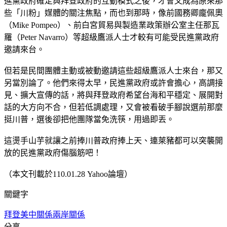
進黨政府確定與拜登政府的互動模式之後，才會又成為原來那
些「川粉」媒體的關注焦點，而也到那時，像前國務卿龐佩奧
（Mike Pompeo）、前白宮貿易與製造業政策辦公室主任那瓦
羅（Peter Navarro）等超級鷹派人士才較有可能受民進黨政府
邀請來台。
但若是民間團體主動或被動邀請這些超級鷹派人士來台，那又
另當別論了。他們來得太早，民進黨政府或許會擔心，高調接
見、擴大宣傳的話，將與拜登政府希望台海和平穩定、展開對
話的大方向不合，但若低調處理，又會被看破手腳說選前那麼
挺川普，選後卻把他團隊當免洗筷，用過即丟。
這燙手山芋就讓之前捧川普政府捧上天、連萊豬都可以突襲開
放的民進黨政府傷腦筋吧！
（本文刊載於110.01.28 Yahoo論壇）
關鍵字
拜登
美中關係
兩岸關係
分享