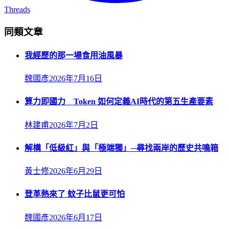
Threads
同類文章
我經歷的那一場食用油風暴
魏國彥
2026年7月16日
算力即國力 Token 如何定義AI時代的第五生產要素
林建甫
2026年7月2日
解構「低級紅」與「極端獨」─尋找兩岸的歷史共鳴箱
黃士修
2026年6月29日
登革熱來了 蚊子比鼠更可怕
魏國彥
2026年6月17日