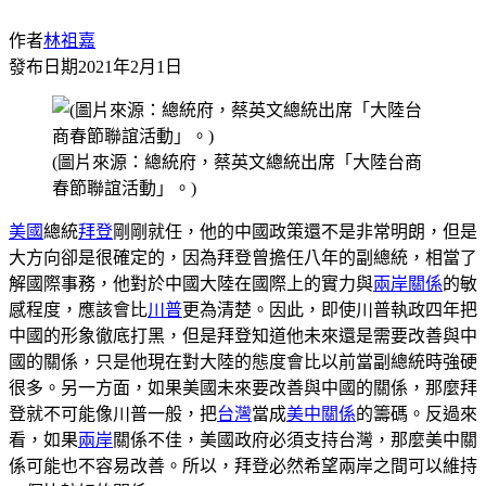
作者
林祖嘉
發布日期
2021年2月1日
(圖片來源：總統府，蔡英文總統出席「大陸台商
春節聯誼活動」。)
美國
總統
拜登
剛剛就任，他的中國政策還不是非常明朗，但是
大方向卻是很確定的，因為拜登曾擔任八年的副總統，相當了
解國際事務，他對於中國大陸在國際上的實力與
兩岸關係
的敏
感程度，應該會比
川普
更為清楚。因此，即使川普執政四年把
中國的形象徹底打黑，但是拜登知道他未來還是需要改善與中
國的關係，只是他現在對大陸的態度會比以前當副總統時強硬
很多。另一方面，如果美國未來要改善與中國的關係，那麼拜
登就不可能像川普一般，把
台灣
當成
美中關係
的籌碼。反過來
看，如果
兩岸
關係不佳，美國政府必須支持台灣，那麼美中關
係可能也不容易改善。所以，拜登必然希望兩岸之間可以維持