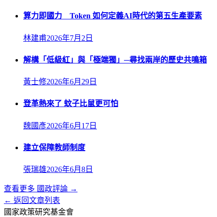
算力即國力 Token 如何定義AI時代的第五生產要素
林建甫
2026年7月2日
解構「低級紅」與「極端獨」─尋找兩岸的歷史共鳴箱
黃士修
2026年6月29日
登革熱來了 蚊子比鼠更可怕
魏國彥
2026年6月17日
建立保障教師制度
張瑞雄
2026年6月8日
查看更多
國政評論
→
← 返回文章列表
國家政策研究基金會