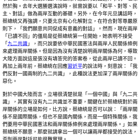
然於胸。去年大選勝選演說時，就曾說要以「和平、對等、民
主、對話」做為兩岸互動的基礎。另外，在今年元旦講話時，
蔡總統又再強調，只要北京有心化解對立，在符合對等尊嚴原
則下，「我們願意共同促成有意義的對話」。然而，現在兩岸
「已讀不回」的僵局是從蔡總統第一任開始，她表明不接受
「
九二共識
」，而只說要依中華民國憲法與兩岸人民關係條例
來處理兩岸關係。但是因為沒有清楚說明兩岸關係為何，導致
大陸方面說這是張沒有填答完的答案卷，從此兩岸已讀不回。
再加上兩年前，蔡總統在回應
習近平
的說法時，刻意說：「我
們反對一國兩制的九二共識」，此種說法更加深了兩岸關係的
惡化。
對於中國大陸而言，立場很清楚就是「一個中國」與「九二共
識」，其實有沒有九二共識並不重要，關鍵在於蔡總統對於兩
岸關係的立場是如何，比方說，蔡總統是否可以說：「兩岸關
係不是國際關係，但也不是國內關係，而是一個特殊關係，我
們要用中華民國憲法和兩岸關係條例來處理兩岸關係。」如果
蔡總統不願意，那麼就請拿出一個可以讓兩岸都接受的說法，
否則兩岸對話可能很難實現。