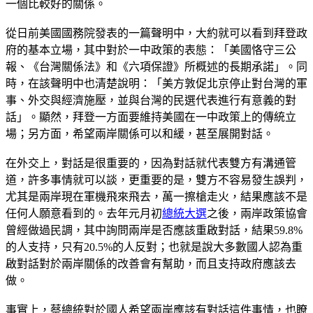
一個比較好的關係。
從日前美國國務院發表的一篇聲明中，大約就可以看到拜登政
府的基本立場，其中對於一中政策的表態：「美國恪守三公
報、《台灣關係法》和《六項保證》所概述的長期承諾」。同
時，在該聲明中也清楚說明：「美方敦促北京停止對台灣的軍
事、外交與經濟施壓，並與台灣的民選代表進行有意義的對
話」。顯然，拜登一方面要維持美國在一中政策上的傳統立
場；另方面，希望兩岸關係可以和緩，甚至展開對話。
在外交上，對話是很重要的，因為對話就代表雙方有溝通管
道，許多事情就可以談，更重要的是，雙方不容易發生誤判，
尤其是兩岸現在軍機飛來飛去，萬一擦槍走火，結果應該不是
任何人願意看到的。去年元月初
總統大選
之後，兩岸政策協會
曾經做過民調，其中詢問兩岸是否應該重啟對話，結果59.8%
的人支持，只有20.5%的人反對；也就是說大多數國人認為重
啟對話對於兩岸關係的改善會有幫助，而且支持政府應該去
做。
事實上，蔡總統對於國人希望兩岸應該有對話這件事情，也瞭