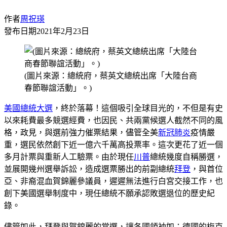
作者
周祝瑛
發布日期
2021年2月23日
(圖片來源：總統府，蔡英文總統出席「大陸台商
春節聯誼活動」。)
美國
總統大選
，終於落幕！這個吸引全球目光的，不但是有史
以來耗費最多競選經費，也因民、共兩黨候選人截然不同的風
格，政見，與選前強力催票結果，儘管全美
新冠肺炎
疫情嚴
重，選民依然創下近一億六千萬高投票率。這次更花了近一個
多月計票與重新人工驗票。由於現任
川普
總統幾度自稱勝選，
並展開幾州選舉訴訟，造成選票勝出的前副總統
拜登
，與首位
亞、非裔混血賀錦麗參議員，遲遲無法進行白宮交接工作，也
創下美國選舉制度中，現任總統不願承認敗選退位的歷史紀
錄。
儘管如此，拜登與賀錦麗的當選，讓各國領袖如：德國的梅克