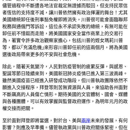
儘管過程中不斷遭各地法官裁定無證據而駁回，但支持民眾信
者恆信的支持度不減，讓川普依然擁有政治揮灑的舞台！尤其
美國總統卸任後刑事豁免權即將消失，川普很可能會面臨聯邦
稅務與通俄門等訴訟，這位永不承認失敗的總統，有無可能在
卸任前不惜鋌而走險，將美國國家安全當作商業上的交易行
為，著實令許多政治觀察家擔心，包括川普的姪女瑪莉川普
等，都以｢充滿危機｣來形容川普卸任前的這兩個月，將為美國
選後政局帶來更多的不安與社會危機。
除此，隨著天氣變冷，人民對防疫管制的疲累反彈，與感恩、
聖誕等節日陸續來到，美國新冠肺炎疫情已進入第三波高峰。
雖然美國疫苗已經進入研發成功階段，但川普執政團隊依然不
願進入交接程序，拜登等則苦無資源與人員，來協助各州面對
不斷飆高的人員傷亡情形。期待美國的文官體制、國會、媒體
與各種團體，可以有效掌握與監督政府運作，為明年元月的政
權交接而把關。
至於面對拜登即將當選，對於台、美與
兩岸
未來的發展，有何
影響？則應及早準備。儘管執政黨與川普政府關係緊密，但在