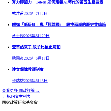
算力即國力 Token 如何定義AI時代的第五生產要素
林建甫
2026年7月2日
解構「低級紅」與「極端獨」─尋找兩岸的歷史共鳴箱
黃士修
2026年6月29日
登革熱來了 蚊子比鼠更可怕
魏國彥
2026年6月17日
建立保障教師制度
張瑞雄
2026年6月8日
查看更多
國政評論
→
← 返回文章列表
國家政策研究基金會