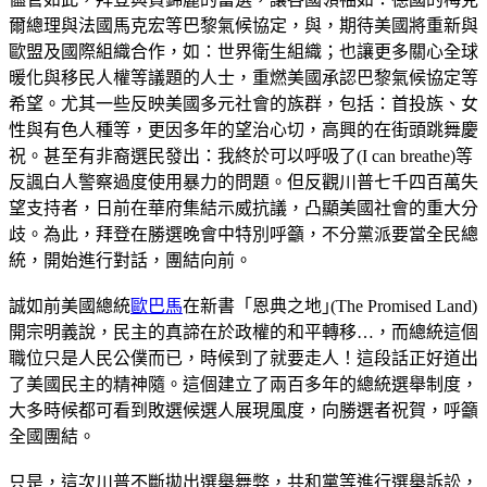
爾總理與法國馬克宏等巴黎氣候協定，與，期待美國將重新與
歐盟及國際組織合作，如：世界衛生組織；也讓更多關心全球
暖化與移民人權等議題的人士，重燃美國承認巴黎氣候協定等
希望。尤其一些反映美國多元社會的族群，包括：首投族、女
性與有色人種等，更因多年的望治心切，高興的在街頭跳舞慶
祝。甚至有非裔選民發出：我終於可以呼吸了(I can breathe)等
反諷白人警察過度使用暴力的問題。但反觀川普七千四百萬失
望支持者，日前在華府集結示威抗議，凸顯美國社會的重大分
歧。為此，拜登在勝選晚會中特別呼籲，不分黨派要當全民總
統，開始進行對話，團結向前。
誠如前美國總統
歐巴馬
在新書「恩典之地｣(The Promised Land)
開宗明義說，民主的真諦在於政權的和平轉移…，而總統這個
職位只是人民公僕而已，時候到了就要走人！這段話正好道出
了美國民主的精神隨。這個建立了兩百多年的總統選舉制度，
大多時候都可看到敗選候選人展現風度，向勝選者祝賀，呼籲
全國團結。
只是，這次川普不斷拋出選舉舞弊，共和黨等進行選舉訴訟，