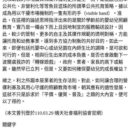
公共化、非營利化等等魚目混珠的所謂準公共托育策略，據以
成為用以干擾市場機制的一隻有形的手（visible hand）。准
此，在這裡的論述思辨指涉出來的是關於學齡前的嬰幼兒照顧
教育，實乃是一種由下而上且因地制宜的服務輸送設計，因
此，較少的管制、更多的自主及其運作規範的透明對稱，方能
讓托育和幼教事業，達到多方協力制衡的共好目的，如此一
來，即便包括托嬰中心或幼兒園在內師生比的調降，是可欲和
可行的，但是，相與衍生出來的成本負擔，是否也會啟動下一
波爾虞我詐的『轉嫁遊戲』，政府、業者、家長的高下或輸
贏，雖然早已立判，但是，又要如何確保嬰幼兒的成長權益？
總之，利之所趨本是業者的生存法則，對此，如何讓合理的營
運利基及其用心守護的照顧教育市場，朝其應有的適性發展，
這就不只是訴求於『平價、優質、普及』之類的大內宣，便可
以了得的。
（本文曾刊登於110.03.29 晴天社會福利協會官網）
關鍵字