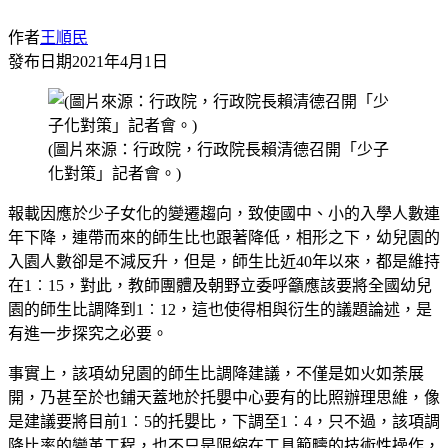
作者
王順民
發布日期
2021年4月1日
(圖片來源：行政院，行政院長賴清德召開「少子
化對策」記者會。)
報載因應於少子女化的變遷趨向，致使國中、小的入學人數連
年下降，連帶而來的師生比也跟著降低，相形之下，幼兒園的
入園人數卻是不減反升，但是，師生比近40年以來，都是維持
在1︰15，對此，教師團體及朝野立委呼籲應該要將全國幼兒
園的師生比調降到1︰12，這也使得相與衍生的議題論述，是
有進一步探究之必要。
事實上，該項幼兒園的師生比調降建議，不僅是如火如荼展
開，乃甚至於也鋪天蓋地於托嬰中心要有的比照辦理思維，像
是建議要將目前1︰5的托嬰比，下調至1︰4，只不過，該項調
降比率的變革工程，也不只是限縮在工具範疇的技術性操作，