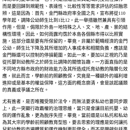
而是要回歸到規範性、表達性、比較性等等需求評估的綜融思
辨，這是因為︰首先，金門縣政府率全國之先，宣布將從110
學年起，調降公幼師生比到1比12，此一舉措雖然兼具有引領
作用，但是，侷限於外島一地特殊之人、文、地、產、景的結
構性環境，因此，如何雨露均霑於本島各個縣市得以比照實
施，這部分還是要有所保留的，畢竟，非屬於範疇經濟的金門
公幼，師生比下降及其所增加的人事成本和相關負擔，應該是
金門縣還可以控制的停損範圍，如此一來，要加以正視的乃是
從托嬰到幼教所之於師生比調降的關懷旨趣，一方面直指的是
不同地方縣市政府的財政能力及其所造成托育幼教的階層化效
應，就此而言，學齡前的照顧教保，究竟是一種額外的福利增
進抑或是基本的權益保障，這方面的概念廓清，會是該起議題
的真義或爭議之所在。
尤有進者，是否唯獨受限於法令，而無法要求私幼也要同步跟
上，此一突顯行政霸權的治理思維，當只是會讓目前托嬰、幼
保的運作亂象，更為脫序失控，畢竟，當前還是以私托和私幼
為其大宗的學齡前照顧教育型態，要去思索的理應是如何讓托
兒和幼教的市場體質和運作機制更形健全，而不是覬覦包括準