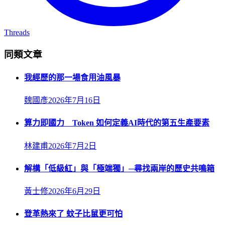
Threads
同類文章
我經歷的那一場食用油風暴
魏國彥
2026年7月16日
算力即國力 Token 如何定義AI時代的第五生產要素
林建甫
2026年7月2日
解構「低級紅」與「極端獨」─尋找兩岸的歷史共鳴箱
黃士修
2026年6月29日
登革熱來了 蚊子比鼠更可怕