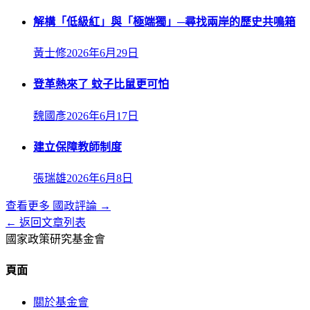
解構「低級紅」與「極端獨」─尋找兩岸的歷史共鳴箱
黃士修
2026年6月29日
登革熱來了 蚊子比鼠更可怕
魏國彥
2026年6月17日
建立保障教師制度
張瑞雄
2026年6月8日
查看更多
國政評論
→
← 返回文章列表
國家政策研究基金會
頁面
關於基金會