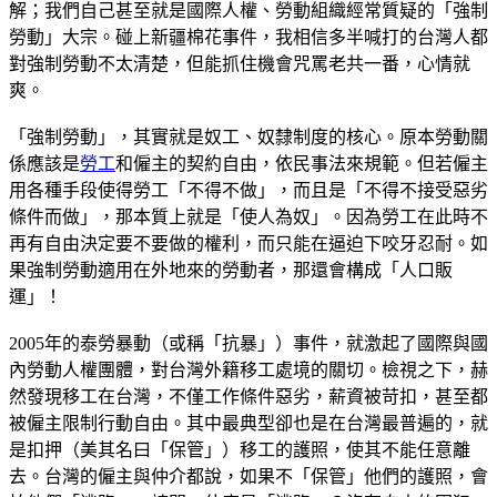
解；我們自己甚至就是國際人權、勞動組織經常質疑的「強制
勞動」大宗。碰上新疆棉花事件，我相信多半喊打的台灣人都
對強制勞動不太清楚，但能抓住機會咒罵老共一番，心情就
爽。
「強制勞動」，其實就是奴工、奴隸制度的核心。原本勞動關
係應該是
勞工
和僱主的契約自由，依民事法來規範。但若僱主
用各種手段使得勞工「不得不做」，而且是「不得不接受惡劣
條件而做」，那本質上就是「使人為奴」。因為勞工在此時不
再有自由決定要不要做的權利，而只能在逼迫下咬牙忍耐。如
果強制勞動適用在外地來的勞動者，那還會構成「人口販
運」！
2005年的泰勞暴動（或稱「抗暴」）事件，就激起了國際與國
內勞動人權團體，對台灣外籍移工處境的關切。檢視之下，赫
然發現移工在台灣，不僅工作條件惡劣，薪資被苛扣，甚至都
被僱主限制行動自由。其中最典型卻也是在台灣最普遍的，就
是扣押（美其名曰「保管」）移工的護照，使其不能任意離
去。台灣的僱主與仲介都說，如果不「保管」他們的護照，會