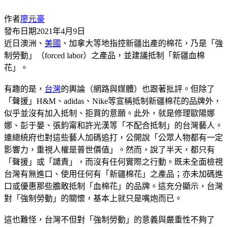
作者
廖元豪
發布日期
2021年4月9日
近日澳洲、
美國
、加拿大等地指控新疆出產的棉花，乃是「強
制勞動」（forced labor）之產品，並建議抵制「新疆血棉
花」。
有趣的是，
台灣
的輿論（網路與媒體）也跟著批評。但除了
「聲援」H&M、adidas、Nike等宣稱抵制新疆棉花的品牌外，
似乎並沒有加入抵制、拒買的意願。此外，就是修理歐陽娜
娜、彭于晏、張鈞甯和許光漢等「不配合抵制」的台灣藝人。
連總統府也對這些藝人加碼追打，公開說「公眾人物都有一定
影響力，重視人權是普世價值」。然而，說了半天，都只有
「聲援」或「譴責」，而沒有任何實際之行動。既未全面檢視
台灣有無進口、使用任何有「新疆棉花」之產品；亦未加碼進
口或優惠那些膽敢抵制「血棉花」的品牌。這充分顯示，台灣
對「強制勞動」的關懷，基本上就只是嘴炮而已。
這也難怪，台灣不但對「強制勞動」的意義與嚴重性不夠了