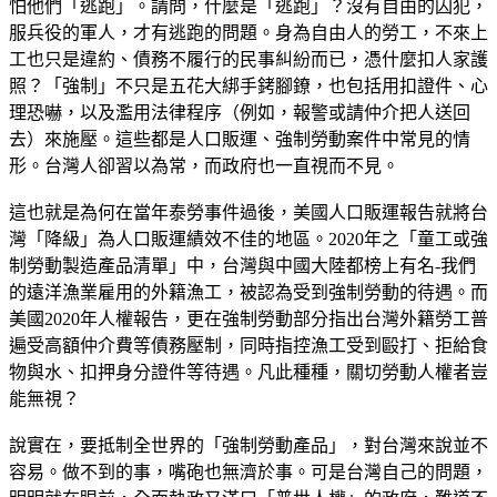
怕他們「逃跑」。請問，什麼是「逃跑」？沒有自由的囚犯，
服兵役的軍人，才有逃跑的問題。身為自由人的勞工，不來上
工也只是違約、債務不履行的民事糾紛而已，憑什麼扣人家護
照？「強制」不只是五花大綁手銬腳鐐，也包括用扣證件、心
理恐嚇，以及濫用法律程序（例如，報警或請仲介把人送回
去）來施壓。這些都是人口販運、強制勞動案件中常見的情
形。台灣人卻習以為常，而政府也一直視而不見。
這也就是為何在當年泰勞事件過後，美國人口販運報告就將台
灣「降級」為人口販運績效不佳的地區。2020年之「童工或強
制勞動製造產品清單」中，台灣與中國大陸都榜上有名-我們
的遠洋漁業雇用的外籍漁工，被認為受到強制勞動的待遇。而
美國2020年人權報告，更在強制勞動部分指出台灣外籍勞工普
遍受高額仲介費等債務壓制，同時指控漁工受到毆打、拒給食
物與水、扣押身分證件等待遇。凡此種種，關切勞動人權者豈
能無視？
說實在，要抵制全世界的「強制勞動產品」，對台灣來說並不
容易。做不到的事，嘴砲也無濟於事。可是台灣自己的問題，