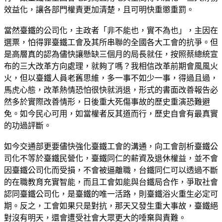
效益化，讓各部門權責更加清楚，且可明快重懲重罰。
當然臺鐵的公司化，主政者「非不能也，實不為也」，主因在
選票，怕得罪臺鐵工會及其所串聯的全國各大工會的抗爭。但
是高層真的認為儘快讓懸缺三個月的局長就任，按照蔡總統宣
布的三大改革方向處理，就夠了嗎？我相信改革前期會風風火
火，但以臺鐵人員老舊思維，多一事不如少一事，得過且過，
馬虎心態，改革熱情恐怕很快就消退，形式的書面改善報告必
然多於實際改善情形，日後重大死傷事故的歷史重演恐難避
免。如今民心可用，如當權者反其道而行，歷史自會有最真實
的功過評斷。
如今交通部更要儘快強化臺鐵工會的溝通，向工會剖析臺鐵公
司化不等於臺鐵民營化，臺鐵同仁的薪資及退休權益，並不會
因臺鐵公司化而受損，不會被逼離職，台鐵同仁可以透過不斷
的在職教育充實智能，而且工會如能與台鐵局合作，爭取社會
認同臺鐵公司化，是臺鐵的唯一活路，則臺鐵浴火重生必定可
期。反之，工會如果只是對抗，那天又發生重大事故，臺鐵絕
對沒有明天，還會遭受社會大眾更大的唾棄與責難。