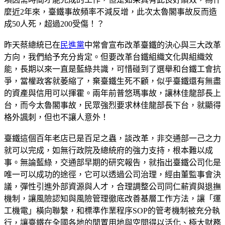
麼近2年來，臺鐵事故頻率不減反增，此次太魯閣事故反而造
成50人死，超過200受傷！？
昨天蔡總統已在
民進黨
中常會宣布改革臺鐵的決心與三大改革
方向，我們給予充分肯定。但要改革台鐵組織文化舆組織效
能，長期以來一直是藍綠共識，可惜碰到了選舉和台鐵工會抗
爭，當權政客就萎縮了，棄臺鐵生死不顧，似乎臺鐵還有無盡
的資產與信用可以揮霍。兩年前普悠瑪事故，讓林佳龍部長上
台，而今太魯閣事故，民眾強烈要求林佳龍部長下台，就顯得
格外諷刺，但也不讓人意外！
臺鐵這個百年老店已是百足之蟲，談改革，非交通部一己之力
就可以完成，如無行政院及總統府的強力支持，根本難以成
事。無論藍綠，交通部早期的研究報告，就指出臺鐵公司化是
唯一可以成功的途徑，它可以透過公司治理，經由董監事會決
議，彈性引進外部資源與人才，合理調整公司同仁薪資與退撫
機制，讓風險認知與風險管理徹底改善基層工作方法，讓「運
工機電」橫向聯繫，和標準作業程序SOP的管考機制被充分執
行，讓臺鐵在全國各地的閒置用地與空間得以活化、極大財務