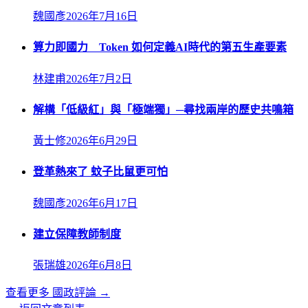
魏國彥
2026年7月16日
算力即國力 Token 如何定義AI時代的第五生產要素
林建甫
2026年7月2日
解構「低級紅」與「極端獨」─尋找兩岸的歷史共鳴箱
黃士修
2026年6月29日
登革熱來了 蚊子比鼠更可怕
魏國彥
2026年6月17日
建立保障教師制度
張瑞雄
2026年6月8日
查看更多
國政評論
→