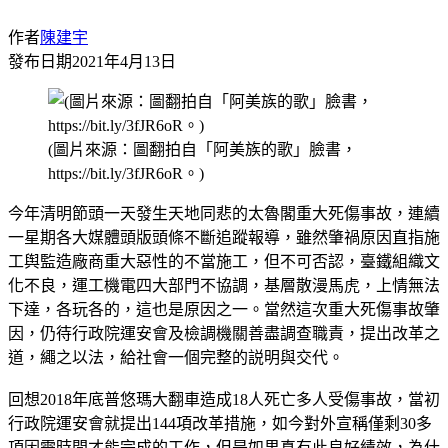
作者
陳建宇
發布日期
2021年4月13日
(圖片來源：圖翻拍自「阿美族的歌」臉書，
https://bit.ly/3fJR6oR。)
今年清明節頭一天發生天地同悲的太魯閣重大死傷事故，連續
一星期各大媒體頭版頭條不斷追蹤報導，雖然肇禍原因直指施
工舆監造廠商重大惡性的不當施工，但不可否認，臺鐵組織文
化不良，運工機電四大部門不協調，基層散漫馬虎，上情無法
下達，各玩各的，這也是原因之一。當然這次重大死傷事故肇
因，仍待行政院運安會及檢調機關善盡調查職責，提出改革之
道，繩之以法，給社會一個完整的説明與交代。
回想2018年底普悠瑪大翻車造成18人死亡多人受傷事故，當初
行政院運安會就提出144項改革措施，如今對外宣稱僅剩30多
項因需時間才能完成的工作，但是如果真有此良好績效，為什