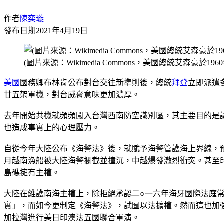
作者
陳奕璇
發布日期
2021年4月19日
(圖片來源：Wikimedia Commons，美國總統艾森豪於
美國
國務卿布林肯公布對台交往新準則後，總統
拜登
立即派遣
廿五架軍機，對台威脅意味更加濃厚。
去年開始共機就頻頻闖入台灣西南防空識別區，其主要目的是
也造成事實上的心理壓力。
自從今年大陸公布《海警法》後，就賦予海警管護海上界線，
月越南漁船被大陸海警攔截並撞沉，中越爆發激烈衝突。甚至
島礁擁有主權。
大陸在維護南海主權上，除拒絕承認二○一六年海牙國際法庭
實」，而如今更制定《海警法》，試圖以法擴權。然而這也加
加拉灣進行美日印澳法五國聯合軍演。