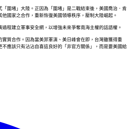
式「圍堵」大陸。正因為「圍堵」是二戰結束後，美國喬治．肯
其他國家之合作，重新恢復美國領導秩序，壓制大陸崛起。
演過程建立軍事安全網，以增強未來爭奪南海主權的話語權。
的實質合作。因為當美菲軍演、美日峰會在即，台灣雖獲得重
更不應該只有沾沾自喜這良好的「非官方關係」，而是要美國給