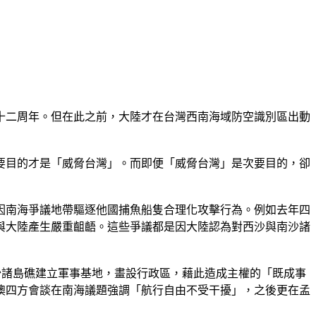
十二周年。但在此之前，大陸才在台灣西南海域防空識別區出動
要目的才是「威脅台灣」。而即便「威脅台灣」是次要目的，卻
因南海爭議地帶驅逐他國捕魚船隻合理化攻擊行為。例如去年四
與大陸產生嚴重齟齬。這些爭議都是因大陸認為對西沙與南沙諸
沙諸島礁建立軍事基地，畫設行政區，藉此造成主權的「既成事
澳四方會談在南海議題強調「航行自由不受干擾」，之後更在孟