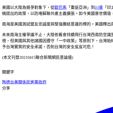
美國以大陸為競爭對象下，從
歐巴馬
「重返亞洲」到
川普
「印
楠提出的政策，以防堵蘇聯共產主義擴張。如今美國普世價值
南海是美國測試盟友忠誠度與堅強團結意識的標的。美國釋出
未來南海主權爭議不止，大陸依舊會持續飛行台灣西南防空識
視，但美國與其他諸國因遵守「一中政策」等原則下，台灣始
予台灣實質的安全承諾，否則台灣的安全岌岌可危！
(本文刊登20210415聯合新聞網民意論壇)
關鍵字
陶德
台美關係
民進黨政府
分享