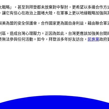
太戰略」，甚至到拜登都未放棄對中掣肘，更希望以多邊合作方
，讓它有信心在政治上圍堵大陸，在軍事上更以地緣戰略加強與
與美為盟的安全保護傘，合作國家更為圖自身利益，藉由聯合軍
別區，造成台灣心理壓力。正因為如此，台灣更應該加強美台間
終無法參與任何活動。如今，拜登派多年好友訪台，
民進黨
政府