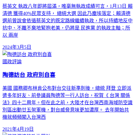
蔡英文 執政八年即將屆滿，唯毫無執政成績可言，1月13日 賴
清德 獲得40%民眾支持， 總統大選 因此乃塵埃落定；賴清德
選前曾說會依循蔡英文的既定路線繼續執政，所以持續地反中
抗中、不離不棄地緊抱老美，仍將是 民進黨 的執政主軸；所
以 兩岸
2024年3月5日
國政評論
陶德訪台 政府別自喜
美國 國務卿布林肯公布對台交往新準則後，總統 拜登 立即派
遣多年好友、前參議員陶德等一行人訪台，祝賀《 台灣 關係
法》四十二周年。但在此之前，大陸才在台灣西南海域防空識
別區出動廿五架軍機，對台威脅意味更加濃厚。 去年開始共
機就頻頻闖入台灣西
2021年4月19日