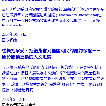
去年因抗議扁政府貪腐而爆發的紅衫軍總統府前抗議事件至今
已屆滿週年。此時國際透明組織 (Transparency International)也
在九月二十六日公布2007年全球貪腐印象指數(Corruption Pe
RCEP tion In
2007年10月4日
國政評論
從概括承受、拒絕背書到福國利民的履約保證－－
關於閣揆更換的人文思索
行政院長 蘇貞昌 的閃電請辭引來一片的錯愕，這其中包括了
請辭理由、接替人選以及未來動向等等個體層次的政治性解
讀，然而，之於整體層次的政治性透視，亦有其嚴肅看待的必
要。 誠然，政黨輪替之後的 民進黨 政府七年內換了 6位行政
院長 ，即便是有其
2007年5月23日
國家政策研究基金會