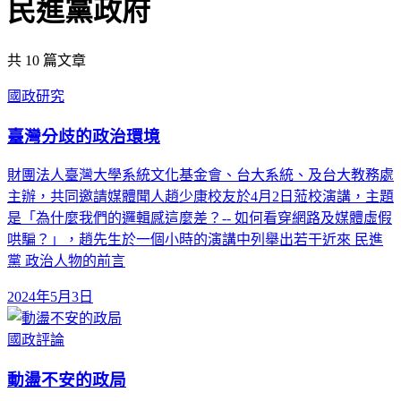
民進黨政府
共
10
篇文章
國政研究
臺灣分歧的政治環境
財團法人臺灣大學系統文化基金會、台大系統、及台大教務處
主辦，共同邀請媒體聞人趙少康校友於4月2日蒞校演講，主題
是「為什麼我們的邏輯感這麼差？-- 如何看穿網路及媒體虛假
哄騙？」，趙先生於一個小時的演講中列舉出若干近來 民進
黨 政治人物的前言
2024年5月3日
國政評論
動盪不安的政局