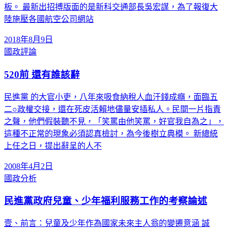
板。 最新出招搏版面的是新科交通部長吳宏謀，為了報復大
陸施壓各國航空公司網站
2018年8月9日
國政評論
520前 還有誰該辭
民進黨 的大官小吏，八年來吸食納稅人血汗錢成癮，面臨五
二○政權交接，還在死皮活賴地儘量安插私人。民間一片指責
之聲，他們假裝聽不見，「笑罵由他笑罵，好官我自為之」，
這種不正常的現象必須認真檢討，為今後樹立典模。 新總統
上任之日，提出辭呈的人不
2008年4月2日
國政分析
民進黨政府兒童、少年福利服務工作的考察論述
壹、前言：兒童及少年作為國家未來主人翁的變遷意涵 誠