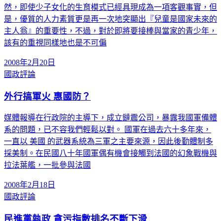
然，即使少子女化的生育模式已經具現成為一項客觀事實，但
是，優質的人力素質更是再一次地突顯出『兒童是國家未來的
主人翁』的重要性，不過，對於即將要接棒與當家的青少年，
該有的重視同樣地也是不可偏
2008年2月20日
國政評論
外行搞軍火 惠國防？
媒體報導在行政院的主導下，成立鐽震公司，暴露我國軍備體
系的問題，已不容我們輕鬆以對。 國軍在過去六十多年來，
一直以 美國 的武器系統為三軍之主要來源，因此後勤體制多
採美制。在民國八十年國軍偶有機會接觸到法國的幻象戰機與
拉法葉艦，一批參與法國
2008年2月18日
國政評論
民進黨執政 貪污指數排名不斷下滑