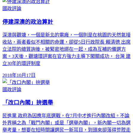
國政評論
停建深澳的政治算計
深澳與觀塘，一個是新北的電廠，一個則是在桃園的天然氣接
收站，兩者看似不相關的命運，卻從5日行政院長 賴清德 出席
立法院的總質詢後，被緊密地綁在一起，成為互補的備選方
案。3天後，觀塘環評案在官方強力主導下闖關成功， 台灣 建
立30年的環評制度
2018年10月17日
國政評論
「改口內閣」拚選舉
民進黨 政府為因應年底選戰，在7月中才進行內閣改組。不論
外界稱之為「戰鬥內閣」或是「選舉內閣」，新內閣一切為選
舉考量，想要在短時間讓選民一新耳目，到頭來卻落得荒腔走