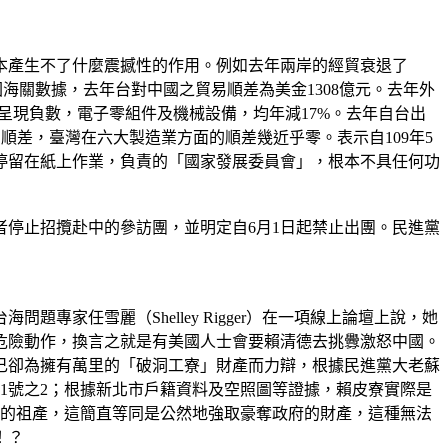
本產生不了什麼震撼性的作用。例如去年兩岸的經貿衰退了
根據中國海關數據，去年台對中國之貿易順差為美金1308億元。去年外
呈現負數，電子零組件及機械設備，均年減17%。去年自台出
地的順差，臺灣在六大製造業方面的順差幾近乎零。表示自109年5
停留在紙上作業，負責的「國家發展委員會」，根本不具任何功
者停止招攬赴中的參訪團，並明定自6月1日起禁止出團。民進黨
題專家任雪麗（Shelley Rigger）在一項線上論壇上說，她
危險動作，換言之就是有美國人士會要賴清德去挑釁激怒中國。
己卻為擁有萬里的「破洞工寮」財產而力辯，根據民進黨大老蘇
31號之2；根據新北市戶籍資料及空照圖等證據，賴皮寮實際是
自己的祖產，這簡直等同是公然地強取豪奪政府的財產，這種無法
！？