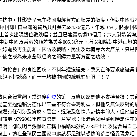
中抗中，其影嚮呈現在我國際經貿方面順差的額度，但對中國根
.4%；由中國出口臺灣的貨品共計美元684.86億元，年減16%；
史上首次出現雙位數跌幅；並且已連續衰退19個月；六大製造業均
元，其中對中國及香港的順差為美金805.5億元，所以扣除對中港兩
康、綠電及再生能源、國防及戰略、民生及戰備等六大產業，只是
，使之成為未來全球經濟之關鍵力量等方面之功效。
「海協會」的良性回應，不料年還沒過完，我又宣佈要求旅遊業
都經不起誘惑，而一一均被中國的統戰給征服了！？
放棄台獨黨綱，當選後
拜登
的第一反應居然是他不支持台獨；美台海問
勵甚至逼迫賴清德作出某些不符合臺灣利益，但他又無法反對的
身邊有任何涉及貪腐、黑金、違法及色情八卦情事的人，但他自
該地段於2002年前實際是一片空地；賴清德父親罹難時是住在
證明，卻敢明目張膽地宣稱中福路84號的228坪土地及房舍是
身上，這在全球民主國家中應該都是難以想像的荒唐怪異現象吧