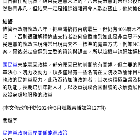
其昌擔任副院長，結果民進黨未上鉤，八票民衆黨的票也只投
然熱鬧非凡，但結果一定是錯綜複雜得令人歎為觀止；他於擔
結語
儘管蔡政府執政八年，把臺灣搞得百病叢生，但仍有40%麻
吧！？否則很難解釋這些支持者為何會昏庸到如此是非善惡不
民進黨的執政表現時常出現兩套不一標準的處置方式，例如N
案，爾後必定會遭到立委的質詢與調查，所以趁機申請歸建返
國民黨
未能贏回政權，部分原因已於前期約有闡述，但主要的
革決心、魄力及動力，頂多僅是有一些名嘴在立院及政論節目
執政的民進黨壓力，此乃亟待加強改進者；其次應積極監督及
的功能；長期培訓年輕人才；以及重視聯合國倡議的永續發展目
家設身處地服務的政黨！
(本文修改後刊於2024年3月號觀察雜誌第127期)
關鍵字
民進黨政府
兩岸關係
能源政策