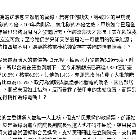
議，認為輸送液態天然氣的管線，若有任何缺失，導致3%的甲烷洩
72倍，100年內則為二氧化碳的25倍之故，甲烷如今已是全
存量也只夠兩周內之發電所需，但經濟部天才部長王美花卻說我
是岌岌可危；至今她仍然只知天然氣是唯一可使用的乾淨能源；
的核四場不用，還要將核電棒花錢寄存在美國的怪異情事！？
電廠購入的電價為4.3元/度，抽蓄水力發電為5.29元/度，陸
供電，所以台電在雙重剝削下，至今累積虧損已高達3,820億新臺
源10.5%，核電6.9%，其他為1.4%，亦即蔡政府花費了大批前瞻
比重為15.5%。政府為減輕與農漁爭地發電的罵名，國防部居
！？期望未因如此措施，反而暴露了裝甲車的集結位置，而遭到
配得稱作為綠電嗎！？
出的立委候選人並無一人上榜，但支持民眾黨的政黨票，卻讓她
，於是藍綠兩黨立院院長副院長候選人也不得不屈從，結果民眾
柯文哲曾試圖擬聯合民進黨，支持黃珊珊出任立院院長、支持蔡