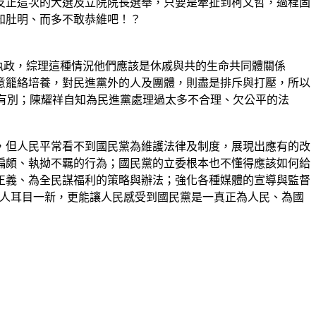
反正這次的大選及立院院長選舉，只要是牽扯到柯文哲，過程固
知肚明、而多不敢恭維吧！？
執政，綜理這種情況他們應該是休戚與共的生命共同體關係
意籠絡培養，對民進黨外的人及團體，則盡是排斥與打壓，所以
有別；陳耀祥自知為民進黨處理過太多不合理、欠公平的法
，但人民平常看不到國民黨為維護法律及制度，展現出應有的改
偏頗、執拗不羈的行為；國民黨的立委根本也不懂得應該如何給
正義、為全民謀福利的策略與辦法；強化各種媒體的宣導與監督
世人耳目一新，更能讓人民感受到國民黨是一真正為人民、為國