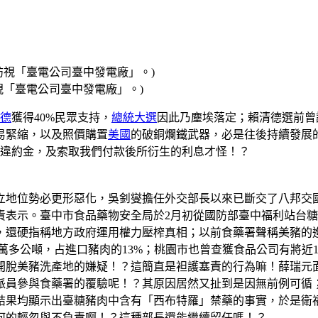
視「臺電公司臺中發電廠」。)
德
獲得40%民眾支持，
總統大選
因此乃塵埃落定；賴清德選前曾
易緊縮，以及照價購置
美國
的破銅爛鐵武器，必是往後持續發展的
追討違約金，及索取我們付款後所衍生的利息才怪！？
立地位勢必更形惡化，吳釗燮擔任外交部長以來已斷交了八邦交國
責表示。臺中市食品藥物安全局於2月初從國防部臺中福利站台
還硬指稱地方政府運用權力壓榨真相；以前食藥署聲稱美豬的進
6萬多公噸，占進口豬肉的13%；桃園市也曾查獲食品公司有將近
開脫美豬洗產地的嫌疑！？這簡直是袒護塞責的行為嘛！薛瑞元
派員參與食藥署的覆驗呢！？其原因居然又扯到是因無前例可循
結果均顯示出臺糖豬肉中含有「西布特羅」禁藥的事實，於是衛
何的輕忽與不負責啊！？這種部長還能繼續留任嗎！？