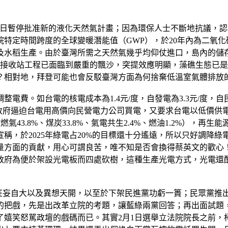
美國拜登總統近日暫停批准新的液化天然氣計畫；因為環保人士不斷地抗
定時間跨度的全球變暖潛能值（GWP），於20年內為二氧化碳的
及水稻生產。由於臺灣所需之天然氣幾乎均仰仗進口，島內的儲
氣接收站工程已面臨到嚴重的飄沙，突提效應明顯，藻礁生態已
？相對地，拜登可能也會反駁臺灣方面為何捨棄低溫室氣體排放
。如台電的核電成本為1.4元/度，自發電為3.3元/度，自民營
.8元/度；政府逼迫台電用高價向民營電力公司買電，又要求台電以低價
43.8%、煤炭33.8%、氣電共生2.4%、燃油1.2%），再生能
，於2025年綠電占20%的目標還十分遙遠，所以只好調降綠電
量方面的貢獻，用心可謂良苦，唯不知是否會換得蔡英文的歡心
政府為便於架設光電板而四處砍樹，這種生產光電方式，光電還
狂妄自大以及異想天開，以至於下架民進黨功虧一簣；民眾黨推
的把戲，先是出改革立院的考題，讓藍綠兩黨回答；再出面試題
了嬉笑怒駡政壇的戲碼而已。其實2月1日選舉立法院院長之前，