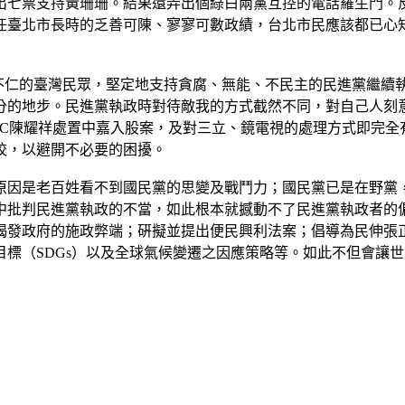
出七票支持黃珊珊。結果還弄出個綠白兩黨互控的電話羅生門。
任臺北市長時的乏善可陳、寥寥可數政績，台北市民應該都已心
木不仁的臺灣民眾，堅定地支持貪腐、無能、不民主的民進黨繼續
分的地步。民進黨執政時對待敵我的方式截然不同，對自己人刻
CC陳耀祥處置中嘉入股案，及對三立、鏡電視的處理方式即完全
校，以避開不必要的困擾。
原因是老百姓看不到國民黨的思變及戰鬥力；國民黨已是在野黨
中批判民進黨執政的不當，如此根本就撼動不了民進黨執政者的
揭發政府的施政弊端；硏擬並提出便民興利法案；倡導為民伸張
標（SDGs）以及全球氣候變遷之因應策略等。如此不但會讓