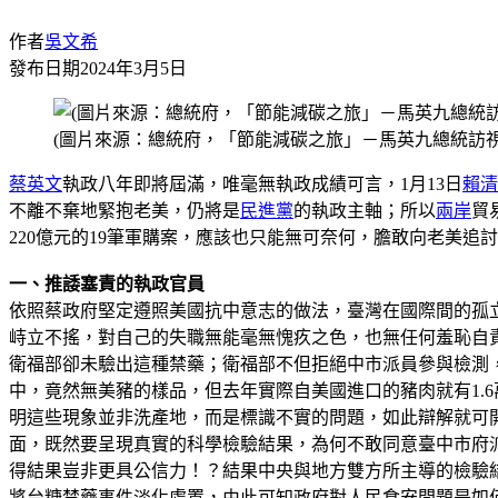
作者
吳文希
發布日期
2024年3月5日
(圖片來源：總統府，「節能減碳之旅」－馬英九總統訪
蔡英文
執政八年即將屆滿，唯毫無執政成績可言，1月13日
賴清
不離不棄地緊抱老美，仍將是
民進黨
的執政主軸；所以
兩岸
貿
220億元的19筆軍購案，應該也只能無可奈何，膽敢向老美
一、推諉塞責的執政官員
依照蔡政府堅定遵照美國抗中意志的做法，臺灣在國際間的孤
峙立不搖，對自己的失職無能毫無愧疚之色，也無任何羞恥自
衛福部卻未驗出這種禁藥；衛福部不但拒絕中市派員參與檢測，
中，竟然無美豬的樣品，但去年實際自美國進口的豬肉就有1.
明這些現象並非洗產地，而是標識不實的問題，如此辯解就可
面，既然要呈現真實的科學檢驗結果，為何不敢同意臺中市府
得結果豈非更具公信力！？結果中央與地方雙方所主導的檢驗
將台糖禁藥事件淡化處置，由此可知政府對人民食安問題是如