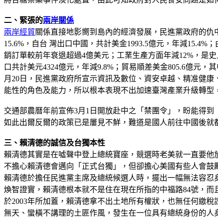
二、緊張的
兩岸關係
兩岸經貿
關係直接地影嚮到島內的經濟發展，民進黨政府的仇
15.6%，自台 灣出口中國，共計美金1993.5億元，年減15
銷訂單較前年衰退超過4億美元；工業生產方面年減12%，是
口共計美元4324億元，年減9.8%；貿易順差美金805.6億
月20日，民進黨政府所宣示資訊及數位、資安卓越、精准健
能性的角色及能力，所以根本表現不出加速臺灣產業升級轉型
交通部農曆年前宣佈3月1日開放赴中之「禁團令」，盼能得到
如此出爾反爾的政策已是屢見不鮮，難道是國人前往中國後就
三、賴清德的誠信及台獨本性
賴清德其實是在噓聲中登上總統寶座，競選時老美就一直要他
不擔心賴清德會邁向「正式台獨」，但卻擔心美國有些人會鼓
賴清德於擔任民進黨主席及總統候選人時，擺出一幅無法容忍
煥智證實，賴清德根本就不是住在現在所指的中福路84號，而且
於2003年所加蓋，賴清德拿不出土地所有權狀，也無任何繳稅
無天、蠻橫不講理的土匪作風，發生在一位具有總統身份的人