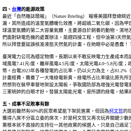
四、
台灣
的能源政策
最近「自然雜誌簡報」（Nature Briefing） 報導
漏，其所造成的溫室氣體暖化效應，將超過二氧化碳，因為甲烷特
球溫室氣體的第二大容量氣體，主要源自於飼養的動物、濕地
們面對缺電危機的處置辦法，是趕四接工程，但中油第3天然
所以拜登要延誤核准液態天然氣的計畫，在她眼中必是愚蠢！
臺灣電力公司為穩定物價，長期以來不敢反映電力生產成本而調整電費
域風電7.41元/度，離岸風電4.5元/度，太陽光電4.0~5
幣。台電2023年各種發電的占比率，仍以火力為主，占81.2%（燃氣
計畫經費，贍養了一大堆綠電新貴，綠電所占比率遠比原先所宣稱
然想到在裝甲車營地架設太陽板，爭取國防部為增強光電發電
三軍統帥的白眼才好。發展太陽能光電，是所謂的綠電，結果
五、成事不足敗事有餘
大選前雖然有60%的民眾希望能下架民進黨，但因為
柯文哲
的
獲得八席不分區立委的席次，於是柯文哲又再次玩弄關鍵少數
黨根本就不直接的支持任一其他政黨的候選人，只是自己過足