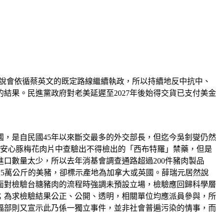
說會依循蔡英文的既定路線繼續執政，所以持續地反中抗中、
結果。民進黨政府對老美延遲至2027年後始得交貨已支付美金
，是自民國45年以來斷交最多的外交部長，但迄今吳釗燮仍然
糖安心豚梅花肉片中查驗出不得檢出的「西布特羅」禁藥，但是
口數量太少，所以去年消基會調查通路超過200件豬肉製品
15萬公斤的美豬，卻標示產地為加拿大或英國。薛瑞元居然說
面對檢驗台糖豬肉的流程時強調未預設立場，檢驗應回歸科學層
；為求檢驗結果公正、公開、透明，相關單位均應派員參與，所
福部則又宣示此乃係一獨立事件，並非社會普遍污染的情事，而