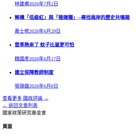
林建甫
2026年7月2日
解構「低級紅」與「極端獨」─尋找兩岸的歷史共鳴箱
黃士修
2026年6月29日
登革熱來了 蚊子比鼠更可怕
魏國彥
2026年6月17日
建立保障教師制度
張瑞雄
2026年6月8日
查看更多
國政評論
→
← 返回文章列表
國家政策研究基金會
頁面