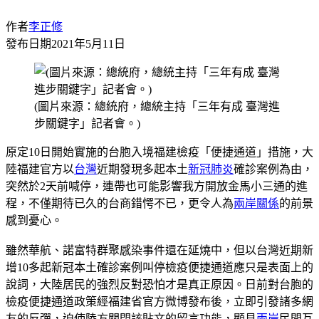
作者
李正修
發布日期
2021年5月11日
(圖片來源：總統府，總統主持「三年有成 臺灣進
步關鍵字」記者會。)
原定10日開始實施的台胞入境福建檢疫「便捷通道」措施，大
陸福建官方以
台灣
近期發現多起本土
新冠肺炎
確診案例為由，
突然於2天前喊停，連帶也可能影響我方開放金馬小三通的進
程，不僅期待已久的台商錯愕不已，更令人為
兩岸關係
的前景
感到憂心。
雖然華航、諾富特群聚感染事件還在延燒中，但以台灣近期新
增10多起新冠本土確診案例叫停檢疫便捷通道應只是表面上的
說詞，大陸居民的強烈反對恐怕才是真正原因。日前對台胞的
檢疫便捷通道政策經福建省官方微博發布後，立即引發諸多網
友的反彈，迫使陸方關閉該貼文的留言功能，顯見
兩岸
民間互