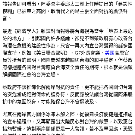
該報告即可看出，陸委會主委邱太三剛上任時提出的「建設性
模糊」已被束之高閣，取而代之的是主張全面對抗的鷹派聲
音。
最近《經濟學人》雜誌封面報導將台海視為當今「地表上最危
險的地方」，引起國內許多議論，卻見不到蔡政府有心改善台
海潛在危機的建設性作為，只會一再大內宣台灣獲得的諸多國
際支持，例如《美日聯合聲明》、G7外長會議、
美國
高層官
員等挺台的聲明。國際間越來越關切台海的和平穩定，但蔡政
府卻迴避各國對台灣應負台海安全責任的期待，根本就是偏頗
解讀國際社會的台海立場。
蔡政府不該推卸化解兩岸對抗的責任，更不能把各國關切台灣
的安危當成絕對保命的護身符，反而應設法讓台灣從國際集體
抗中的氛圍脫身，才能確保台海不會遭波及。
尤其在兩岸官方關係冰凍未解之際，從福建檢疫便捷通道措施
的宣布過程中，又再顯露出大陸民心對台灣的敵意，以致惠台
措施暫緩，這對兩岸關係更是一大警訊，若不及早因應，恐逐