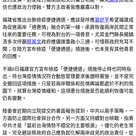
信也遭政治力侵蝕，雙方主政者皆應嚴肅以對。
福建省推出台胞檢疫便捷通道，應該是呼應
習近平
希望福建成
為促進兩岸「通惠情」融合的第一線，承肩恢復兩岸民間正常
往來的重要任務，可視為對台的一項善意。尤其金門縣長楊鎮
浯多次呼籲
蔡英文
政府應儘速重啟小三通，可惜蔡政府充耳不
聞；在陸方宣布檢疫「便捷通道」措施後，也未見有其他善意
的回應。
不過8日福建官方宣布檢疫「便捷通道」措施停止時也同時指
出，待台灣疫情情況符合動態管理要求後適時實施，並不是完
全撤回這項措施。只是若兩岸關係和民情輿論都處於不利的氛
圍下，就算台灣疫情緩和，這項惠台措施是否能順利恢復可能
仍有變數。
陸委會近期向立院提交的書面報告提到，中共以兩手策略，一
方面防止國際社會與台合作，另一方面又持續對台統戰，指責
中共才是「當前台海情勢不穩定的主要根源」。僵化的老生常
談，完全避談蔡政府自己應負起化解兩岸歧見的政治責任。從