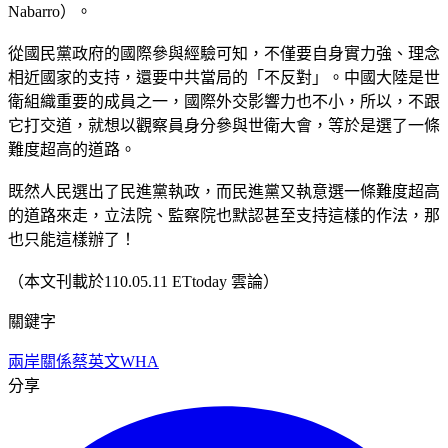
Nabarro）。
從國民黨政府的國際參與經驗可知，不僅要自身實力強、理念
相近國家的支持，還要中共當局的「不反對」。中國大陸是世
衛組織重要的成員之一，國際外交影響力也不小，所以，不跟
它打交道，就想以觀察員身分參與世衛大會，等於是選了一條
難度超高的道路。
既然人民選出了民進黨執政，而民進黨又執意選一條難度超高
的道路來走，立法院、監察院也默認甚至支持這樣的作法，那
也只能這樣辦了！
（本文刊載於110.05.11 ETtoday 雲論）
關鍵字
兩岸關係
蔡英文
WHA
分享