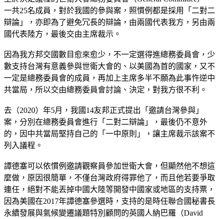
一共25名成員，對於我國的參與案，照慣例都是採用「二對二
辯論」，亦即為了避免冗長的辯論，由兩國代表我方，另由兩
國代表陸方，最後交由主席裁示。
因為我方邦交國數目愈來愈少，不一定選得進總務委員會，少
數支持台灣有意義參與世衛大會的、以美國為首的國家，又不
一定是總務委員會的成員，再加上主席多半不願為此事忤逆中
共當局，所以交由總務委員會討論、決定，對我方很不利。
去（2020）年5月，我國14友邦正式提出「邀請台灣參與」
案，分別在總務委員會進行「二對二辯論」，最後仍不意外
的，因中共當局堅持自己的「一中原則」，讓主席裁示該案不
列入議程。
譚德塞可以依慣例邀請觀察員參加世衛大會，但顯然他不想這
麼做，原因很簡單，不僅台灣政府得罪他了，而且他若要爭取
連任，絕對不能丟掉中國大陸等開發中國家或地區的支持票，
因為美國在2017年譚德塞參選時，支持的是時任聯合國秘書長
永續發展與氣候變遷議題特別顧問的英國人納巴羅（David