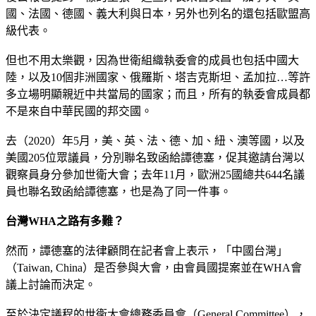
國、法國、德國、義大利與日本，另外也列名的還包括歐盟高
級代表。
但也不用太樂觀，因為世衛組織執委會的成員也包括中國大
陸，以及10個非洲國家、俄羅斯、塔吉克斯坦、孟加拉…等許
多立場明顯親近中共當局的國家；而且，所有的執委會成員都
不是來自中華民國的邦交國。
去（2020）年5月，美、英、法、德、加、紐、澳等國，以及
美國205位眾議員，分別聯名致函給譚德塞，促其邀請台灣以
觀察員身分參加世衛大會；去年11月，歐洲25國總共644名議
員也聯名致函給譚德塞，也是為了同一件事。
台灣
WHA
之路有多難？
然而，譚德塞的法律顧問在記者會上表示，「中國台灣」
（Taiwan, China）是否參與大會，由會員國提案並在WHA會
議上討論而決定。
至於決定議程的世衛大會總務委員會（General Committee），