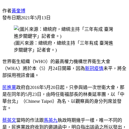
作者
黃奎博
發布日期
2021年5月13日
(圖片來源：總統府，總統主持「三年有成 臺灣進
步關鍵字」記者會。)
世界衛生組織（WHO）的最高權力機構世界衛生大會
（WHA）將於本（5）月24日開幕，因為
新冠疫情
未平，將全
部採用視訊會議。
民進黨
政府自2016年5月20日起，只參與過一次世衛大會，那
是在同年的5月23日，由時任衛福部長的林奏延率團，以「中
華台北」（Chinese Taipei）為名、以觀察員的身分列席並發
言。
蔡英文
當時的作法跟
馬英九
執政時期幾乎一樣，唯一不同的
是，民進黨政府收到的邀請函中，明白指出該函之所以發出，