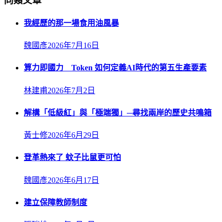
同類文章
我經歷的那一場食用油風暴
魏國彥
2026年7月16日
算力即國力 Token 如何定義AI時代的第五生產要素
林建甫
2026年7月2日
解構「低級紅」與「極端獨」─尋找兩岸的歷史共鳴箱
黃士修
2026年6月29日
登革熱來了 蚊子比鼠更可怕
魏國彥
2026年6月17日
建立保障教師制度