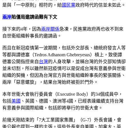
是與「一中原則」相符的，給
國民黨
政府時代的信並未如此。
兩岸
陷僵局邀請函難有下文
接下來的4年，因為
兩岸關係
急凍，民進黨政府再也收不到來
自世衛組織幹事長的邀請函。
而且在新冠疫情第一波期間，包括外交部長、總統府發言人等
等都與譚德塞（Tedros Adhanom Ghebreyesus）槓上，致使譚
德塞公開指控來自
台灣
的人身攻擊，並稱台灣的外交部知情卻
並未切割，所以雖然新冠疫情可以是促成台灣有意義參與世衛
組織的契機，但因為台灣官方與世衛組織幹事長的緊張關係、
兩岸「惡意螺旋」，結果台灣始終被拒於門外。
本年世衛大會執行委員會（Executive Body）的34個成員中，
包括
美國
、英國、德國、澳洲等4國，已經表達繼續支持台灣
有意義參與國際組織，包括即將舉行的世衛大會。
前幾天剛結束的「7大工業國家集團」（G-7）外長會議，會
後公報也提到一樣的主張。這些外長來自美國、加拿大、英