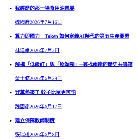
我經歷的那一場食用油風暴
魏國彥
2026年7月16日
算力即國力 Token 如何定義AI時代的第五生產要素
林建甫
2026年7月2日
解構「低級紅」與「極端獨」─尋找兩岸的歷史共鳴箱
黃士修
2026年6月29日
登革熱來了 蚊子比鼠更可怕
魏國彥
2026年6月17日
建立保障教師制度
張瑞雄
2026年6月8日