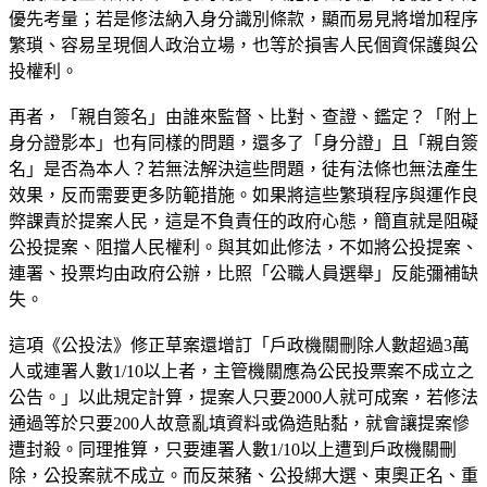
優先考量；若是修法納入身分識別條款，顯而易見將增加程序
繁瑣、容易呈現個人政治立場，也等於損害人民個資保護與公
投權利。
再者，「親自簽名」由誰來監督、比對、查證、鑑定？「附上
身分證影本」也有同樣的問題，還多了「身分證」且「親自簽
名」是否為本人？若無法解決這些問題，徒有法條也無法產生
效果，反而需要更多防範措施。如果將這些繁瑣程序與運作良
弊課責於提案人民，這是不負責任的政府心態，簡直就是阻礙
公投提案、阻擋人民權利。與其如此修法，不如將公投提案、
連署、投票均由政府公辦，比照「公職人員選舉」反能彌補缺
失。
這項《公投法》修正草案還增訂「戶政機關刪除人數超過3萬
人或連署人數1/10以上者，主管機關應為公民投票案不成立之
公告。」以此規定計算，提案人只要2000人就可成案，若修法
通過等於只要200人故意亂填資料或偽造貼黏，就會讓提案慘
遭封殺。同理推算，只要連署人數1/10以上遭到戶政機關刪
除，公投案就不成立。而反萊豬、公投綁大選、東奧正名、重