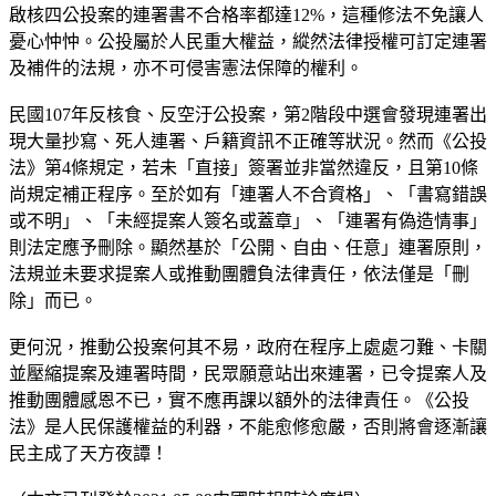
啟核四公投案的連署書不合格率都達12%，這種修法不免讓人
憂心忡忡。公投屬於人民重大權益，縱然法律授權可訂定連署
及補件的法規，亦不可侵害憲法保障的權利。
民國107年反核食、反空汙公投案，第2階段中選會發現連署出
現大量抄寫、死人連署、戶籍資訊不正確等狀況。然而《公投
法》第4條規定，若未「直接」簽署並非當然違反，且第10條
尚規定補正程序。至於如有「連署人不合資格」、「書寫錯誤
或不明」、「未經提案人簽名或蓋章」、「連署有偽造情事」
則法定應予刪除。顯然基於「公開、自由、任意」連署原則，
法規並未要求提案人或推動團體負法律責任，依法僅是「刪
除」而已。
更何況，推動公投案何其不易，政府在程序上處處刁難、卡關
並壓縮提案及連署時間，民眾願意站出來連署，已令提案人及
推動團體感恩不已，實不應再課以額外的法律責任。《公投
法》是人民保護權益的利器，不能愈修愈嚴，否則將會逐漸讓
民主成了天方夜譚！