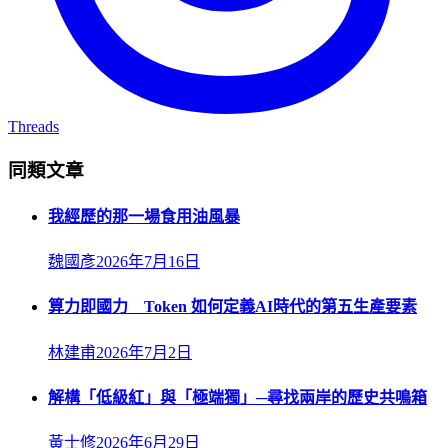
Threads
同類文章
我經歷的那一場食用油風暴
魏國彥
2026年7月16日
算力即國力 Token 如何定義AI時代的第五生產要素
林建甫
2026年7月2日
解構「低級紅」與「極端獨」─尋找兩岸的歷史共鳴箱
黃士修
2026年6月29日