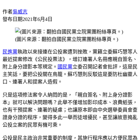
作者
吳威志
發布日期
2021年6月4日
(圖片來源：翻拍自國民黨立院黨團粉絲專頁。)
民進黨
執政以來接連在公投案遭到挫敗，黨籍立委蘇巧慧等人
最近提案修改《公民投票法》，增訂連署人名冊應親自簽名、
附上身分證影本等規定。
國民黨
立委召開記者會批評，這是民
主笑話，要把公投關在鳥籠。蘇巧慧則反駁這是要防杜幽靈人
口、連署人和提案人造假。
只是這項修法案令人納悶的是，「親自簽名、附上身分證影
本」就可以解決問題嗎？此舉不僅增加影印成本、浪費紙張，
也有干預提案、連署的疑慮；也讓原本即由中央選舉委員會查
證身分證的程序，變得多此一舉而徒增擾民，甚至讓故意搗亂
公投立案的民眾有機可乘。
公投是民主政治非常重要的制度，其施行程序應以方便民眾為