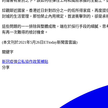
的傷害有差別之下，該如何在彈性工時和風險承擔的主動上，
綜觀鄰近國家，香港近日針對四分之一的低所得家庭，再度提
封城的生活管理，那怕禁止內用規定，首波衝擊到的，卻是承
這些問題的一一排除與整體成敗，端在於採行手段的細膩、思
有再一次難得的檢討機會。
(本文刊於2021年5月26日ETtoday新聞雲雲論)
關鍵字
新冠疫情
公私協作
政策補貼
分享