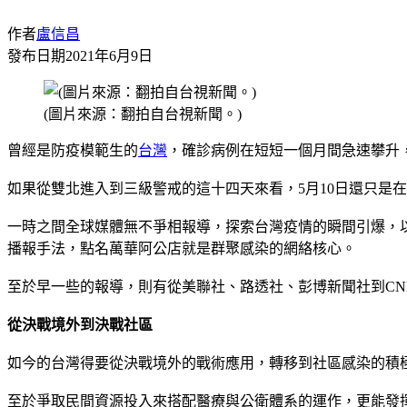
作者
盧信昌
發布日期
2021年6月9日
(圖片來源：翻拍自台視新聞。)
曾經是防疫模範生的
台灣
，確診病例在短短一個月間急速攀升，本
如果從雙北進入到三級警戒的這十四天來看，5月10日還只是在
一時之間全球媒體無不爭相報導，探索台灣疫情的瞬間引爆，以
播報手法，點名萬華阿公店就是群聚感染的網絡核心。
至於早一些的報導，則有從美聯社、路透社、彭博新聞社到C
從決戰境外到決戰社區
如今的台灣得要從決戰境外的戰術應用，轉移到社區感染的積
至於爭取民間資源投入來搭配醫療與公衛體系的運作，更能發