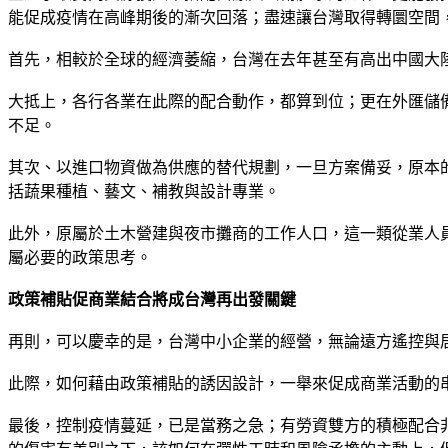
能促成疫情在高峰期後的漸次回落；盡速讓台灣取得轉圜空間
首先，相較於全球的經濟萎縮，台灣在去年甚至有高出中國大
大抵上，各行各業在此際的配合動作，都算到位；更在外匯儲
不足。
其次、以進口物資做為供應的替代規劃，一旦方案備妥，原本
括蔬果種植、藝文、補教與設計專業。
此外，原屬於土木營建與夜市攤商的工作人口，這一類從業人
屬必要的政策思考。
政策補貼促商業結合將成台灣再出發關鍵
再則，可以慶幸的是，台灣中小企業的經營，無論遠方遙控與
此際，如何藉由政策補貼的誘因設計，一舉來促成商業活動的
最後，控制疫情蔓延，已是當務之急；有勞資雙方的積極配合