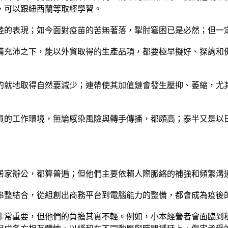
，可以跟紐西蘭等取經學習。
陸的表現；如今面對疫苗的苦無著落，掣肘窘困已是必然；但一
備充沛之下，能以外貿取得的生產品項，都要極早擬好、探詢和
的就地取得自然要減少；連帶使其加值鏈會發生壓抑、萎縮，尤
員的工作環境，無論感染風險與轉手傳播，都頗高；泰半又是以
居家辦公，都算普遍；但他們主要依賴人際脈絡的補強和頻繁溝
串整結合，從組創出商務平台到電腦能力的整備，都會成為疫後
非常重要，但他們的負擔其實不輕。例如，小本經營者會面臨到