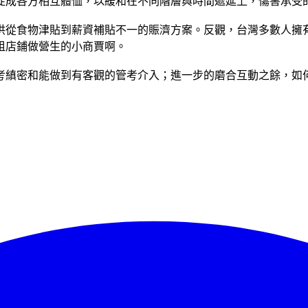
促成各方相互體恤，以緩和在不同階層與時間遞延上，傷害承受
供從食物津貼到薪資補貼不一的賑濟方案。反觀，台灣多數人擁
租店鋪做營生的小商賈啊。
考縝密和能做到有客觀的管考介入；進一步的磨合互動之餘，如