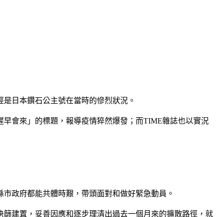
已經是日本鑽石公主號在當時的慘烈狀況。
早會來」的標題，報導疫情猝然爆發；而TIME雜誌也以實況
縣市政府都能共體時艱，帶頭面對和做好緊急動員。
快篩建置，妥善因應和逐步理清出過去一個月來的擴散路徑，就