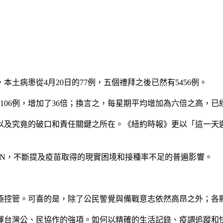
土病患從4月20日的77例，五個禮拜之後已然有5456例。
106例，增加了36倍；換言之，每星期平均增加為六倍之高，
及究竟的破口和責任關鍵之所在。《紐約時報》更以「這一天遲
NN，不斷提及疫苗取得的現實困境和接種率不足的普遍影響。
極控管。可喜的是，除了公民警覺與備戰意志依然高昂之外；各
揮台灣公、民協作的強項。如何以精確的生活記錄、疫調追蹤和