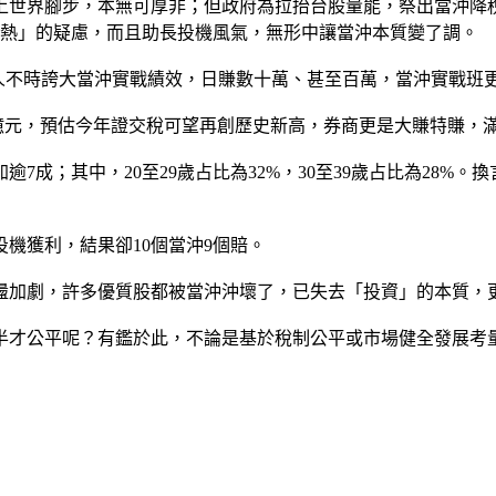
上世界腳步，本無可厚非；但政府為拉抬台股量能，祭出當沖降稅
有「過熱」的疑慮，而且助長投機風氣，無形中讓當沖本質變了調。
達人不時誇大當沖實戰績效，日賺數十萬、甚至百萬，當沖實戰班
,506億元，預估今年證交稅可望再創歷史新高，券商更是大賺特賺，
加逾7成；其中，20至29歲占比為32%，30至39歲占比為28
機獲利，結果卻10個當沖9個賠。
盪加劇，許多優質股都被當沖沖壞了，已失去「投資」的本質，
半才公平呢？有鑑於此，不論是基於稅制公平或市場健全發展考