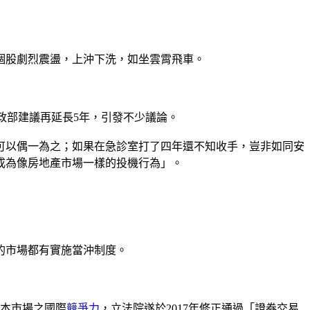
個股劇烈震盪，上沖下洗，如坐雲霄飛車。
財政部建議再延長5年，引發不少議論。
可以偶一為之；如果在急診室打了四年還不知收手，豈非如同安
成為像房地產市場一樣的投機行為」。
的市場都有實施當沖制度。
資本市場之國際
競爭力
，立法院遂於2017年修正通過「證券交易