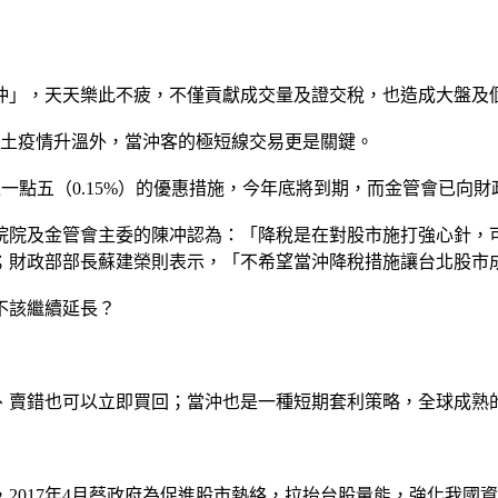
沖」，天天樂此不疲，不僅貢獻成交量及證交稅，也造成大盤及
本土疫情升溫外，當沖客的極短線交易更是關鍵。
分之一點五（0.15%）的優惠措施，今年底將到期，而金管會已向
院院及金管會主委的陳冲認為：「降稅是在對股市施打強心針，
；財政部部長蘇建榮則表示，「不希望當沖降稅措施讓台北股市
不該繼續延長？
、賣錯也可以立即買回；當沖也是一種短期套利策略，全球成熟
2017年4月蔡政府為促進股市熱絡，拉抬台股量能，強化我國