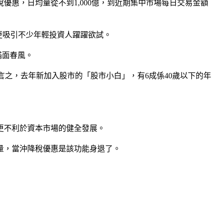
優惠，日均量從不到1,000億，到近期集中市場每日交易金額
更吸引不少年輕投資人躍躍欲試。
滿面春風。
%。換言之，去年新加入股市的「股市小白」，有6成係40歲以下的年
更不利於資本市場的健全發展。
量，當沖降稅優惠是該功能身退了。