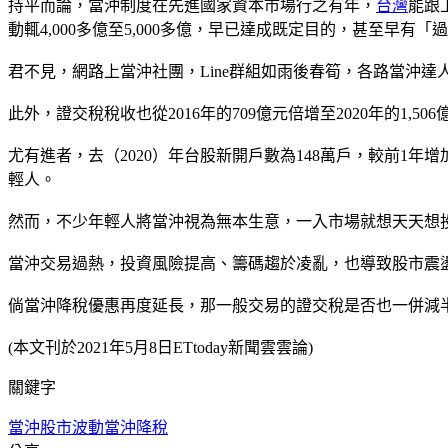
持平而論，當沖制度在先進國家資本市場行之有年，
台灣
能跟
動輒4,000多億至5,000多億，早已達成既定目的，甚至早
君不見，網路上當沖社團，Line群組如雨後春筍，各路當沖
此外，證交稅稅收也從2016年的709億元倍增至2020年的1
尤有進者，去（2020）年台股新開戶數為148萬戶，較前1年增
輕人。
然而，不少年輕人將當沖視為無本生意，一入市場就想天天想投
當沖交易過熱，投資風險提高、籌碼趨於凌亂，也導致股市震
倘當沖降稅優惠再度延長，那一般交易的證交稅是否也一併減
(本文刊於2021年5月8日ETtoday新聞雲雲論)
關鍵字
當沖
股市波動
當沖降稅