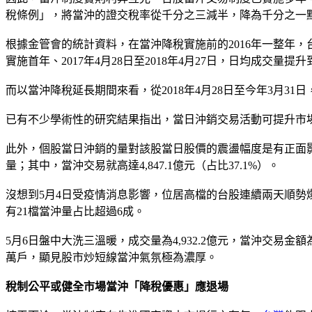
稅條例」，將當沖的證交稅率從千分之三減半，降為千分之一
根據金管會的統計資料，在當沖降稅實施前的2016年一整年，台股
實施首年、2017年4月28日至2018年4月27日，日均成交量提升到
而以當沖降稅延長期間來看，從2018年4月28日至今年3月31日，
已有不少學術性的研究結果指出，當日沖銷交易活動可提升市
此外，個股當日沖銷的量對該股當日股價的震盪幅度是有正面影響
量；其中，當沖交易就高達4,847.1億元（占比37.1%）。
沒想到5月4日受疫情消息影響，位居高檔的台股連續兩天順勢爆量拉
有21檔當沖量占比超過6成。
5月6日盤中大洗三溫暖，成交量為4,932.2億元，當沖交易金額
萬戶，顯見股市炒短線當沖氣氛極為濃厚。
稅制公平或健全市場當沖「降稅優惠」應退場