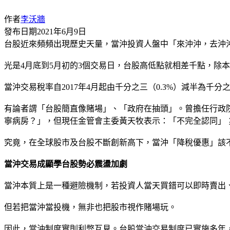
作者
李沃牆
發布日期
2021年6月9日
台股近來頻頻出現歷史天量，當沖投資人盤中「來沖沖，去沖
光是4月底到5月初的3個交易日，台股高低點就相差千點，除
當沖交易稅率自2017年4月起由千分之三（0.3%）減半為千
有論者謂「台股簡直像賭場」、「政府在抽頭」。曾擔任行政
寧病房？」，但現任金管會主委黃天牧表示：「不完全認同」
究竟，在全球股市及台股不斷創新高下，當沖「降稅優惠」該
當沖交易成顯學台股勢必震盪加劇
當沖本質上是一種避險機制，若投資人當天買錯可以即時賣出
但若把當沖當投機，無非也把股市視作賭場玩。
因此，當沖制度實則利弊互見。台股當沖交易制度已實施多年，