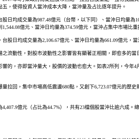
點五，使得投資人當沖成本大降，當沖量及占比逐年提升。
日均成交量為987.48億元（台幣，以下同）、當沖日均量為10
1,544.08億元、當沖日均量為374.59億元，當沖占集中市場比重提
台股日均成交量為2,106.67億元、當沖日均量為661.09億元，
場之流動性，對股市波動性之影響皆有顯著正相關，即愈多的當
的，亦即當沖量大，股價的波動也愈大。如表2所列，今年4月2
回，集中市場高低震盪680點，又創下6,723.07億元的歷史新高
為4,407.9億元（占比為44.7%），共有23檔個股當沖比逾六成