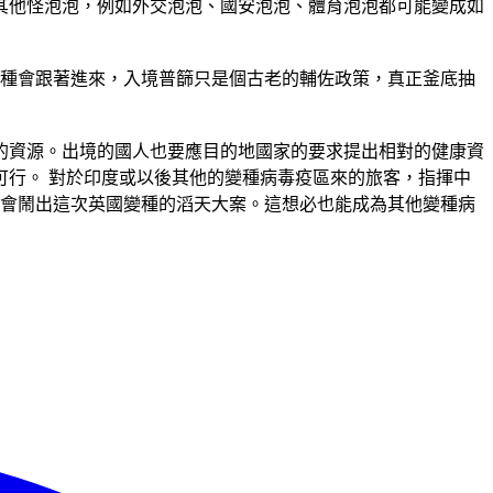
其他怪泡泡，例如外交泡泡、國安泡泡、體育泡泡都可能變成如
變種會跟著進來，入境普篩只是個古老的輔佐政策，真正釜底抽
的資源。出境的國人也要應目的地國家的要求提出相對的健康資
行。 對於印度或以後其他的變種病毒疫區來的旅客，指揮中
也不會鬧出這次英國變種的滔天大案。這想必也能成為其他變種病