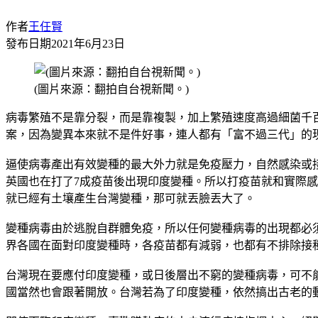
作者
王任賢
發布日期
2021年6月23日
(圖片來源：翻拍自台視新聞。)
病毒繁殖不是靠分裂，而是靠複製，加上繁殖速度高過細菌千
案，因為變異本來就不是件好事，連人都有「富不過三代」的
逼使病毒產出有效變種的最大外力就是免疫壓力，自然感染或
英國也在打了7成疫苗後出現印度變種。所以打疫苗就和實際
就已經有土壤產生台灣變種，那可就丟臉丟大了。
變種病毒由於逃脫自群體免疫，所以任何變種病毒的出現都必
界各國在面對印度變種時，各疫苗都有減弱，也都有不排除接
台灣現在要應付印度變種，或日後層出不窮的變種病毒，可不能
國當然也會跟著開放。台灣若為了印度變種，依然搞出古老的