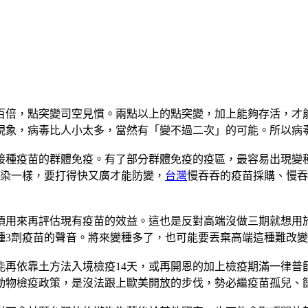
百倍，點突變司空見慣。兩點以上的點突變，加上能夠存活，才
現象，病毒比人小太多，當然有「變不過二次」的可能。所以病
接種疫苗的群體免疫。有了部分群體免疫的疫區，最容易出現變
感染一樣，要打得快又廣才能防變，
台灣
慢吞吞的疫苗採購、慢吞
須用來再評估現有疫苗的效益。這也是反對高端沒做三期就想用
種3劑疫苗的聲音。將來變種多了，也可能要丟棄高端這種難改
再依靠土方法入境檢疫14天，或再開恩的加上檢疫期滿一律普
動物檢疫政策，是沒法跟上歐美開放的步伐，勢必繼疫苗孤兒、