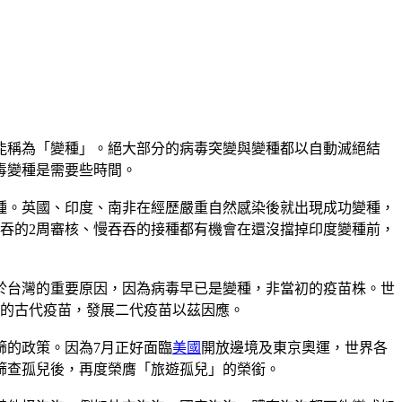
能稱為「變種」。絕大部分的病毒突變與變種都以自動滅絕結
毒變種是需要些時間。
種。英國、印度、南非在經歷嚴重自然感染後就出現成功變種，
吞的2周審核、慢吞吞的接種都有機會在還沒擋掉印度變種前，
於台灣的重要原因，因為病毒早已是變種，非當初的疫苗株。世
變的古代疫苗，發展二代疫苗以茲因應。
篩的政策。因為7月正好面臨
美國
開放邊境及東京奧運，世界各
篩查孤兒後，再度榮膺「旅遊孤兒」的榮銜。