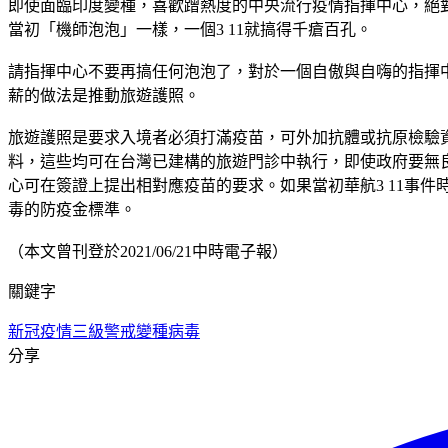
即使面臨印度變種，喜歡蹭熱度的中央流行疫情指揮中心，絕
當初「機師泡泡」一樣，一個3 11就搞得千瘡百孔。
請指揮中心不要再搞任何泡泡了，對於一個自傲與自嗨的指揮
薪的做法是推動旅遊護照。
旅遊護照是要求入境者必須打滿疫苗，可外加抗體或抗原檢驗
料，這些均可在台灣已建構的旅遊門診中執行，即使政府要無
心可在簽證上提出相對應疫苗的要求。如果當初華航3 11事件
毒的防疫金標準。
（本文曾刊登於2021/06/21中時電子報）
關鍵字
新冠疫情
三級警戒
變種病毒
分享