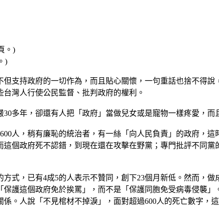
。)
不但支持政府的一切作為，而且貼心關懷，一句重話也捨不得說
些台灣人行使公民監督、批判政府的權利。
嚴30多年，卻還有人把「政府」當做兒女或是寵物一樣疼愛，而
超過600人，稍有廉恥的統治者，有一絲「向人民負責」的政府，
而這個政府死不認錯，到現在還在攻擊在野黨；專門批評不同黨
的方式，已有4成5的人表示不贊同，創下23個月新低。然而，做
「保護這個政府免於挨罵」，而不是「保護同胞免受病毒侵襲」
係。人說「不見棺材不掉淚」，面對超過600人的死亡數字，