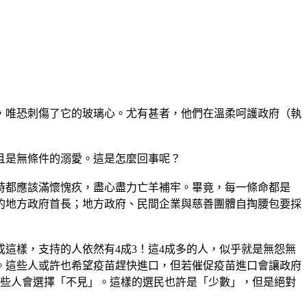
，唯恐刺傷了它的玻璃心。尤有甚者，他們在溫柔呵護政府（執
且是無條件的溺愛。這是怎麼回事呢？
這時都應該滿懷愧疚，盡心盡力亡羊補牢。畢竟，每一條命都是
的地方政府首長；地方政府、民間企業與慈善團體自掏腰包要採
成這樣，支持的人依然有4成3！這4成多的人，似乎就是無怨無
。這些人或許也希望疫苗趕快進口，但若催促疫苗進口會讓政府
這些人會選擇「不見」。這樣的選民也許是「少數」，但是絕對