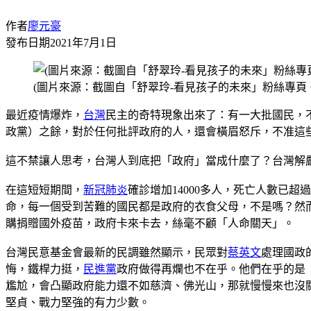
作者
廖元豪
發布日期
2021年7月1日
(圖片來源：截圖自「舒翠玲-看見孩子的未來」粉絲專頁
最近疫情爆炸，
台灣
民主的奇特現象出來了：有一大批國民，
政黨）之餘，對於任何批評政府的人，還會橫眉怒斥，不准這
這不禁讓人思考，台灣人到底把「政府」當成什麼了？台灣解
在這短短期間，
新冠肺炎
確診增加14000多人，死亡人數已
命，每一個受到苦難的國民都是政府的衣食父母，不是嗎？然
購捐贈國外疫苗，政府卡來卡去，絲毫不顧「人命關天」。
台灣民意基金會最新的民調雖然顯示，民眾對
蔡英文
處理國政
悔，鐵桿力挺，
民進黨
政府做得再爛也不在乎。他們在乎的是
尷尬，會凸顯政府能力還不如慈濟、佛光山，那就慢慢來也沒關
堅貞、戰力堅強的有力少數。