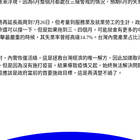
漸浮現。因為6月整個月都處在三級警戒的情況，預期6月的失
再延長兩周到7月26日，但考量到服務業及就業勞工的生計，
許還可以撐一下，但是如果拖到三、四個月，可能就會有更多的
擊最嚴重的時候，其失業率曾經高達14.7%。台灣內需產業占
封，內需恢復活絡，這是拯救台灣經濟的唯一解方，因此加速取
，但是因為沒有施打疫苗，結果導致疫情又起，始終無法解決問
苗應該是政府當前的首要施政目標，這是再清楚不過了。