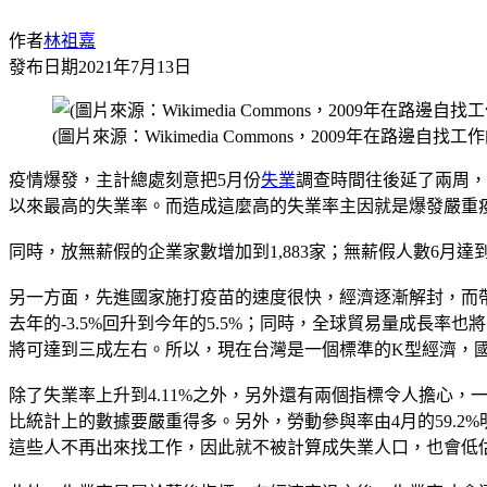
作者
林祖嘉
發布日期
2021年7月13日
(圖片來源：Wikimedia Commons，2009年在路邊自
疫情爆發，主計總處刻意把5月份
失業
調查時間往後延了兩周，
以來最高的失業率。而造成這麼高的失業率主因就是爆發嚴重
同時，放無薪假的企業家數增加到1,883家；無薪假人數6月達到
另一方面，先進國家施打疫苗的速度很快，經濟逐漸解封，而
去年的-3.5%回升到今年的5.5%；同時，全球貿易量成長率
將可達到三成左右。所以，現在台灣是一個標準的K型經濟，
除了失業率上升到4.11%之外，另外還有兩個指標令人擔心，一
比統計上的數據要嚴重得多。另外，勞動參與率由4月的59.2%明
這些人不再出來找工作，因此就不被計算成失業人口，也會低