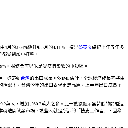
由4月的3.64%跳升到5月的4.11%，這是
蔡英文
總統上任五年多
等都受到嚴重打擊。
84.9%。服務業可以說是受疫情影響的重災區。
進一步帶動
台灣
的出口成長。依IMF估計，全球經濟成長率將由
速回溫的情況下，台灣今年的出口表現更是亮麗，上半年出口成長率
.2萬人，增加了60.3萬人之多。此一數據顯示無薪假的問題遠
本就離開就業市場，這些人就是所謂的「怯志工作者」，因為