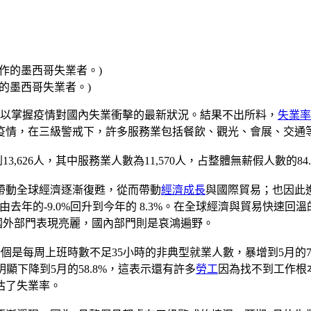
找工作的墨西哥失業者。)
以掌握疫情對國內失業衝擊的最新狀況。結果不出所料，
失業率
疫情，在三級警戒下，許多服務業包括餐飲、觀光、會展、交通
13,626人，其中服務業人數為11,570人，占整體無薪假人數的
帶動全球經濟逐漸復甦，從而帶動
經濟成長
與國際貿易；也因此
也將由去年的-9.0%回升到今年的 8.3%。在全球經濟與貿易快
國外部門表現亮麗，國內部門則是哀鴻遍野。
個是每周上班時數不足35小時的非典型就業人數，暴增到5月的79
顯下降到5月的58.8%，這表示還有許多
勞工
因為找不到工作根
估了失業率。