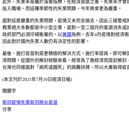
此外，失業率是屬於落後指標，在經濟衰退之後，失業率才會逐
投入職場，而這種季節性的失業問題，今年將會更為嚴重。
面對這麼嚴重的失業問題，疫情又未完全過去，因此三級警戒將
務業絕大多數都是中小型企業，面對一至二個月的客源消失或
政府部門必須仔細衡量的。以
美國
為例，去年4月疫情對經濟衝
因此對於國內失業人數仍有決定性的影響。
最後，施打疫苗則是更積極的解決方式。施打率提高，即可解
濟問題。從國外的解封經驗來看，經常為了救經濟而提前解封
台灣也同樣面對「病死或餓死」的兩難抉擇，所以大量取得疫
(本文刊於2021年7月10日經濟日報)
關鍵字
新冠疫情
失業
新冠肺炎疫苗
分享