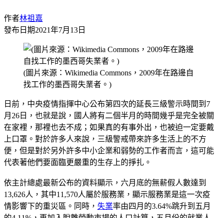
作者
林祖嘉
發布日期
2021年7月13日
(圖片來源：Wikimedia Commons，2009年在路邊自
找工作的墨西哥失業者。)
日前，中央疫情指揮中心公布第四次的延長三級警示時間到7
月26日，也就是說，國人將有二個半月的時間幾乎是完全被關
在家裡，那裡也去不成；如果真的有事外出，也被迫一定要戴
上口罩。對於許多人來說，三級警戒帶來許多生活上的不方
便，但是對於另外許多中小企業和弱勢的工作者而言，這可能
代表著他們要面臨更嚴重的生存上的掙扎。
依主計總處最新公布的資料顯示，六月底的無薪假人數達到
13,626人，其中11,570人屬於服務業，顯示服務業是這一次疫
情影響下的重災區。同時，
失業
率由四月的3.64%跳升到五月
的4.11%，再加入脫離勞動市場的人口計算，五月份的就業人