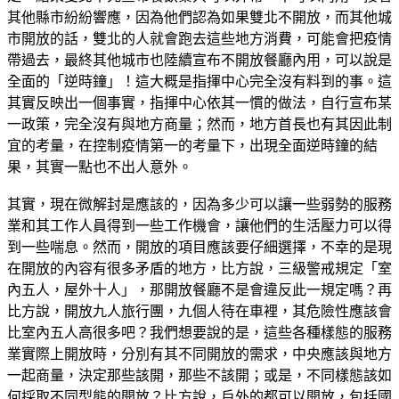
其他縣市紛紛響應，因為他們認為如果雙北不開放，而其他城
市開放的話，雙北的人就會跑去這些地方消費，可能會把疫情
帶過去，最終其他城市也陸續宣布不開放餐廳內用，可以說是
全面的「逆時鐘」！這大概是指揮中心完全沒有料到的事。這
其實反映出一個事實，指揮中心依其一慣的做法，自行宣布某
一政策，完全沒有與地方商量；然而，地方首長也有其因此制
宜的考量，在控制疫情第一的考量下，出現全面逆時鐘的結
果，其實一點也不出人意外。
其實，現在微解封是應該的，因為多少可以讓一些弱勢的服務
業和其工作人員得到一些工作機會，讓他們的生活壓力可以得
到一些喘息。然而，開放的項目應該要仔細選擇，不幸的是現
在開放的內容有很多矛盾的地方，比方說，三級警戒規定「室
內五人，屋外十人」，那開放餐廳不是會違反此一規定嗎？再
比方說，開放九人旅行團，九個人待在車裡，其危險性應該會
比室內五人高很多吧？我們想要說的是，這些各種樣態的服務
業實際上開放時，分別有其不同開放的需求，中央應該與地方
一起商量，決定那些該開，那些不該開；或是，不同樣態該如
何採取不同型態的開放？比方說，戶外的都可以開放，包括國