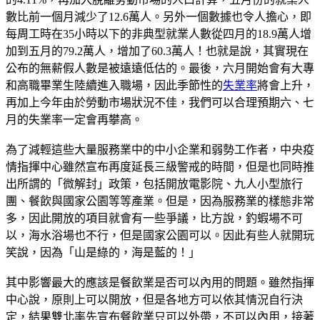
數比前一個月減少了12.6萬人。另外一個數據也令人擔心，即
每周工時在35小時以下的非典型就業人數從四月的18.9萬人增
加到五月的79.2萬人，增加了60.3萬人！也就是說，其實現在
公布的無薪假人數是被遠遠低估的。最後，六月開始會有大專
和高職畢業生陸續進入職場，因此季節性的
失業率
將會上升，
再加上今年由於勞動市場狀況不佳，我們可以合理預期六、七
月的失業率一定會再攀高。
為了減輕這些大量服務業中的中小企業和弱勢工作者，中央疫
情指揮中心雖然宣布再度延長三級警戒的時間，但是也同時推
出所謂的「微解封」政策，包括開放電影院、九人小型旅行
團、餐飲與國家公園等等產業。但是，因為服務業的樣態非常
多，因此開放的項目就會有一些爭議，比方說，釣蝦場不可
以，海水浴場也不行，但是國家公園可以。因此有些人就開玩
笑說，因為「山是綠的，海是藍的！」
其中影響最大的應該是餐飲業是否可以內用的問題。雖然指揮
中心說，原則上可以開放，但是各地方可以依其情況自行決
定，結果雙北率先宣布餐飲業只可以外帶，不可以內用，接著