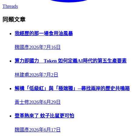
Threads
同類文章
我經歷的那一場食用油風暴
魏國彥
2026年7月16日
算力即國力 Token 如何定義AI時代的第五生產要素
林建甫
2026年7月2日
解構「低級紅」與「極端獨」─尋找兩岸的歷史共鳴箱
黃士修
2026年6月29日
登革熱來了 蚊子比鼠更可怕
魏國彥
2026年6月17日