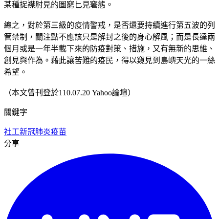
某種捉襟肘見的圖窮匕見窘態。
總之，對於第三級的疫情警戒，是否還要持續進行第五波的列
管禁制，關注點不應該只是解封之後的身心解風；而是長達兩
個月或是一年半載下來的防疫對策、措施，又有無新的思維、
創見與作為。藉此讓苦難的疫民，得以窺見到島嶼天光的一絲
希望。
（本文曾刊登於110.07.20 Yahoo論壇）
關鍵字
社工
新冠肺炎疫苗
分享