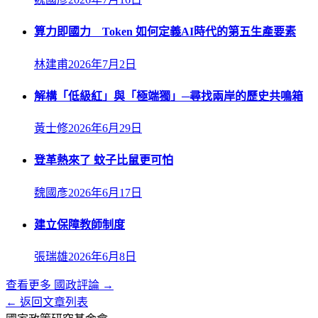
算力即國力 Token 如何定義AI時代的第五生產要素
林建甫
2026年7月2日
解構「低級紅」與「極端獨」─尋找兩岸的歷史共鳴箱
黃士修
2026年6月29日
登革熱來了 蚊子比鼠更可怕
魏國彥
2026年6月17日
建立保障教師制度
張瑞雄
2026年6月8日
查看更多
國政評論
→
← 返回文章列表