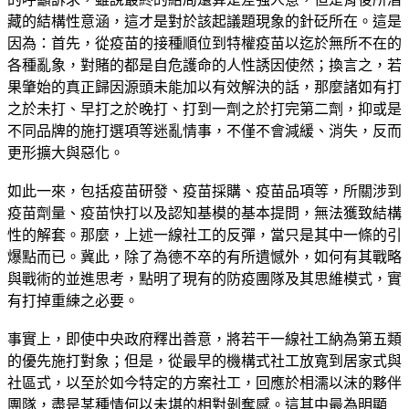
藏的結構性意涵，這才是對於該起議題現象的針砭所在。這是
因為：首先，從疫苗的接種順位到特權疫苗以迄於無所不在的
各種亂象，對賭的都是自危護命的人性誘因使然；換言之，若
果肇始的真正歸因源頭未能加以有效解決的話，那麼諸如有打
之於未打、早打之於晚打、打到一劑之於打完第二劑，抑或是
不同品牌的施打選項等迷亂情事，不僅不會減緩、消失，反而
更形擴大與惡化。
如此一來，包括疫苗研發、疫苗採購、疫苗品項等，所關涉到
疫苗劑量、疫苗快打以及認知基模的基本提問，無法獲致結構
性的解套。那麼，上述一線社工的反彈，當只是其中一條的引
爆點而已。冀此，除了為德不卒的有所遺憾外，如何有其戰略
與戰術的並進思考，點明了現有的防疫團隊及其思維模式，實
有打掉重練之必要。
事實上，即使中央政府釋出善意，將若干一線社工納為第五類
的優先施打對象；但是，從最早的機構式社工放寬到居家式與
社區式，以至於如今特定的方案社工，回應於相濡以沫的夥伴
團隊，盡是某種情何以未堪的相對剝奪感。這其中最為明顯