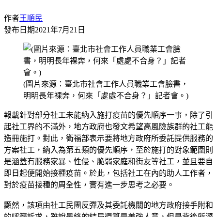
作者
王順民
發布日期
2021年7月21日
(圖片來源：臺北市社會工作人員職業工會臉書，
明明長年裸奔，何來「處處不合身？」記者會。)
報載針對部分社工未能納入施打疫苗的優先順序一事，除了引
起社工界的不滿外，地方政府也發文希望高風險族群的社工能
造冊施打。對此，衛福部表示要將地方政府所委託提供服務的
方案社工，納入為第五類的優先順序，至於施打的對象範圍則
是涵蓋有服務家暴、性侵、脆弱家庭和街友等社工，並且要自
即日起便開始接種疫苗。於此，包括社工在內的助人工作者，
對於疫苗接種的周全性，實有進一步思考之必要。
顯然，該項由社工民團反彈及其委託機關的地方政府接手附和
的呼籲訴求，雖說最終的結局還算是差強人意，但是背後所潛