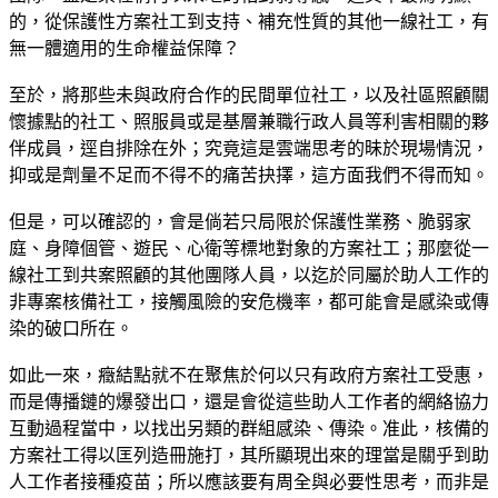
的，從保護性方案社工到支持、補充性質的其他一線社工，有
無一體適用的生命權益保障？
至於，將那些未與政府合作的民間單位社工，以及社區照顧關
懷據點的社工、照服員或是基層兼職行政人員等利害相關的夥
伴成員，逕自排除在外；究竟這是雲端思考的昧於現場情況，
抑或是劑量不足而不得不的痛苦抉擇，這方面我們不得而知。
但是，可以確認的，會是倘若只局限於保護性業務、脆弱家
庭、身障個管、遊民、心衛等標地對象的方案社工；那麼從一
線社工到共案照顧的其他團隊人員，以迄於同屬於助人工作的
非專案核備社工，接觸風險的安危機率，都可能會是感染或傳
染的破口所在。
如此一來，癥結點就不在聚焦於何以只有政府方案社工受惠，
而是傳播鏈的爆發出口，還是會從這些助人工作者的網絡協力
互動過程當中，以找出另類的群組感染、傳染。准此，核備的
方案社工得以匡列造冊施打，其所顯現出來的理當是關乎到助
人工作者接種疫苗；所以應該要有周全與必要性思考，而非是