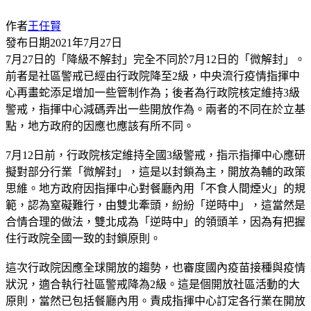
作者
王任賢
發布日期
2021年7月27日
7月27日的「降級不解封」完全不同於7月12日的「微解封」。
前者是社區警戒已經由行政院降至2級，中央流行疫情指揮中
心再畫蛇添足增加一些管制作為；後者為行政院核定維持3級
警戒，指揮中心減碼弄出一些開放作為。兩者的不同在於立基
點，地方政府的因應也應該有所不同。
7月12日前，行政院核定維持全國3級警戒，指示指揮中心應研
擬對部分行業「微解封」，這是以封鎖為主，開放為輔的政策
思維。地方政府因指揮中心對餐廳內用「不食人間煙火」的規
範，認為窒礙難行，由雙北牽頭，紛紛「逆時中」，這當然是
合情合理的做法，雙北成為「逆時中」的領頭羊，因為有把握
住行政院全國一致的封鎖原則。
這次行政院因應全球開放的趨勢，也審度國內疫苗接種與疫情
狀況，適合執行社區警戒降為2級。這是個開放社區活動的大
原則，當然已包括餐廳內用。責成指揮中心訂定各行業在開放