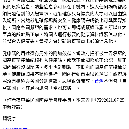
範的疾病信息。這些信息都可存在手機內，進入任何場所都必
須掃過個別的入場需求，就能確保只有健康的人才可以自由進
入場所，當然就能確保場所安全。健康碼完成後也可與國際接
軌，因應各國簽證的需求，也可立即轉成簽證元素。所以IT大
臣真的該幹點正事，將國人通行必要的健康資料趕緊信息化，
並整合入健康碼。當務之急是新冠疫苗黃卡必須信息化。
健康碼的用途還有另外的附加效益。當政府把不被世界承認的
國產疫苗接種紀錄列入健康碼，那就不管國際承不承認，反正
國內通行沒問題時，多少也能刺激一下低迷的國產疫苗接種意
願。健康碼如果不積極建構，國內行動自由很難落實；旅遊護
照沒有積極與各國分別會談，邊境很難開放，
台灣
不但會「自
宮鎖國」，在島內還會「坐困愁城」。
（作者為中華民國防疫學會理事長，本文曾刊登於2021.07.25
中時評論）
關鍵字