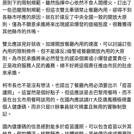
原則下的限制規範，雖然指揮中心依然不食人間煙火，訂出了
一些恐龍限制規範，但這次雙北牽頭禁止餐廳內用，卻得不到
各縣市呼應的原因，就在於違反了中央全國一致的開放大原
則，僅為不願意承擔將來出現感染爆發的退縮態度，很難獲得
其他縣市的共鳴。
雙北應該見好就收，加速開放餐廳內用的速度，可以討論訂些
內用的限制條件，但不能違反2級警戒餐廳開放內用的大原
則。為市民承擔將來必然發生的感染個案或小爆發處置責任，
正是政府服務人民的義務，總不好將這個責任推由市民的肚皮
來承擔。
柯市長也不是沒有想法，也提出了餐廳內用必須要出示「疫苗
護照」。這當然是個好點子，但這應該是去巴黎用餐時，而不
是在台北市用餐時該用的。在國內應該請IT大臣唐鳳積極規畫
個人健康碼，而非只是IT辦事員就可規畫且無用的實聯制登
記。
國內健康碼的信息絕對能多於疫苗護照，可以包含疫苗以外其
他息，例如體溫、核酸篩查、抗體檢驗、其他傳染病或需要防