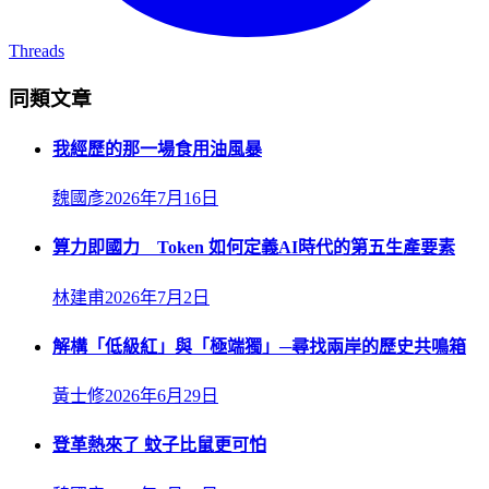
Threads
同類文章
我經歷的那一場食用油風暴
魏國彥
2026年7月16日
算力即國力 Token 如何定義AI時代的第五生產要素
林建甫
2026年7月2日
解構「低級紅」與「極端獨」─尋找兩岸的歷史共鳴箱
黃士修
2026年6月29日
登革熱來了 蚊子比鼠更可怕