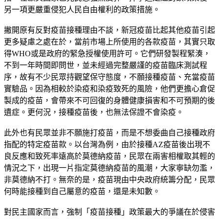
另一項更嚴重侵犯人民自由權利的政策措施。
撇開原有反對疫苗接種理由不談，新冠疫苗比起其他疫苗引起
更多疑慮之處在於，當前市場上所使用的各款疫苗，其實只取
得WHO或是政府的緊急授權使用許可。它們研發製程緊湊，
不到一年時間即問世，並未經過完整嚴謹的疫苗臨床測試程
序，故有不少民眾持觀望保守態度，不願接種疫苗、充當疫苗
實驗品。因為相較於染疫和染疫致死的風險，他們更擔心倉促
製成的疫苗，會帶來不可回復的身體健康損害和不可預期的後
遺症。更何況，接種疫苗後，也無法保證不會染疫。
此外也有民眾並非不願施打疫苗，而是不想委曲自己接種政府
指配的特定疫苗款。以台灣為例，由於接種AZ疫苗後出現不
良反應和致死率遠高於莫德納疫苗，民眾在兩害相權取其輕的
情況之下，出現一片指定莫德納疫苗的風潮，大家寧缺勿濫，
非莫德納不打。無奈的是，疫苗現由中央政府統籌分配，民眾
何時能接種到自己屬意的疫苗，還是未知數。
對民主國家而言，強制「疫苗接種」政策最大的爭議在於侵害