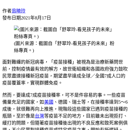
作者
翁曉玲
發布日期
2021年8月17日
(圖片來源：截圖自「舒翠玲-看見孩子的未來」粉
絲專頁。)
面對難纏的新冠病毒，「疫苗接種」被視為是治療新藥問世
前，控制疫情最有效的解方，故世衛組織和各國政府強力鼓吹
民眾盡速接種新冠疫苗，期望盡早達成全球／全國7成人口的
疫苗覆蓋率，實現群體免疫。
然而，要達成7成疫苗接種率，可不是件容易的事。一些疫苗
備量充足的國家，如
美國
、德國、瑞士等，在接種率達到5～6
成後，就很難再向上推進，現階段這些國家已遇到疫苗接種的
瓶頸。至於像是
台灣
等疫苗不足的地方，目前雖未出現拒打、
緩打的問題，但隨著疫苗接種後出現的不良反應和致死案例俱
增，不少民眾對接種疫苗或特定疫苗之事，開始有所遲疑。