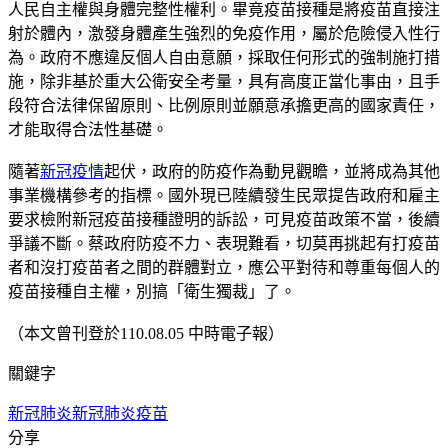
人民自主權與身體完整性權利。畢竟疫苗接種是將疫苗直接注
射於體內，激發身體產生強烈的免疫作用，屬於危險侵入性行
為。政府不應違反個人自由意願，採取任何形式的強制施打措
施，除非基於重大公衛安全考量，具有高度正當化事由，且手
段符合法律保留原則、比例原則並願意承擔更高的國家責任，
才能取得合法性基礎。
隨著
新冠疫情
起伏，政府的防疫作為動見觀瞻，並將成為其他
事業機構參考的指標。國外現已陸續發生民眾提告政府和雇主
要求檢附新冠疫苗接種證明的訴訟，可見疫苗政策不當，後續
爭議不斷。蔡政府防疫不力、表現難看，切莫再挑起有打疫苗
者和沒打疫苗者之間的群體對立，應公平對待和尊重每個人的
疫苗接種自主權，別搞「衛生獨裁」了。
（本文曾刊登於110.08.05 中時電子報）
關鍵字
新冠肺炎
新冠肺炎疫苗
分享