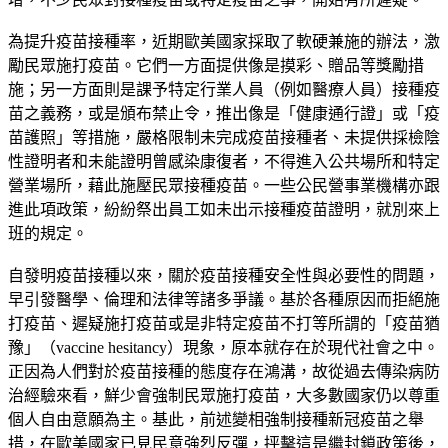
為提升疫苗接種率，近期歐美國家採取了軟硬兼施的辦法，激
勵民眾施打疫苗。它們一方面提供像是摸彩、贈品等獎勵措
施；另一方面則是課予特定行業人員（例如醫療人員）接種疫
苗之義務，或是頒布禁止令，推出像是「健康通行證」或「疫
苗護照」等措施，嚴格限制未完成疫苗接種者、未提供採檢陰
性證明者和未能證明曾感染康復者，不得進入公共場所和特定
營業場所，藉此施壓民眾接種疫苗。一些公民營事業機構亦跟
進此項政策，紛紛祭出員工如未出示接種疫苗證明，就別來上
班的規定。
自發明疫苗接種以來，關於疫苗接種安全性與必要性的問題，
早引發醫學、倫理和法律等諸多爭議。基於各種原因而拒絕施
打疫苗、遲疑施打疫苗或是非特定疫苗不打等所謂的「疫苗猶
豫」（vaccine hesitancy）現象，原本就存在於現代社會之中。
正因為人們對於疫苗接種的態度存在鴻溝，故從過去傳染病防
治經驗來看，鮮少會強制民眾施打疫苗，大多數國家仍以尊重
個人自由意願為主。基此，前述變相強制接種新冠疫苗之舉
措，在歐美國家已見民意強烈反彈，抨擊這是繼封鎖政策後，