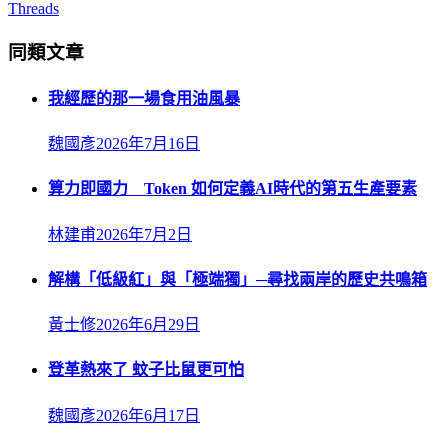
Threads
同類文章
我經歷的那一場食用油風暴
魏國彥
2026年7月16日
算力即國力 Token 如何定義AI時代的第五生產要素
林建甫
2026年7月2日
解構「低級紅」與「極端獨」─尋找兩岸的歷史共鳴箱
黃士修
2026年6月29日
登革熱來了 蚊子比鼠更可怕
魏國彥
2026年6月17日