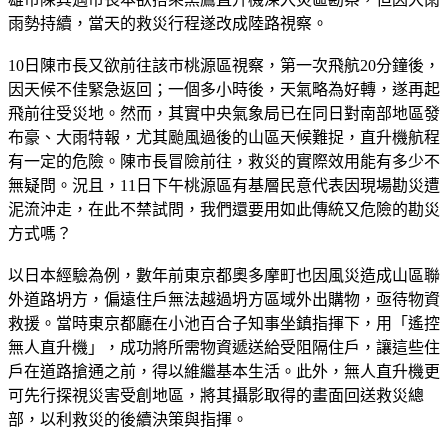
雨勢持續，當天的救災行程遂改成陸路視察。
10日陳市長又欲前往該市桃源區視察，第一次飛航20分鐘後，
因天候不佳緊急返回；一個多小時後，天氣略為好轉，遂再起
飛前往受災地。然而，其實中央氣象局已在同日對南部地區發
布豪、大雨特報，尤其颱風過後的山區天候難捉，直升機航程
有一定的危險。陳市長冒險前往，救災的實際效用能有多少不
無疑問。況且，11日下午桃源區有基層民意代表因現場勘災遭
泥流沖走，在此不禁試問，我們還要用如此傳統又危險的勘災
方式嗎？
以日本經驗為例，數年前東京都奧多摩町也因風災造成山區聯
外道路坍方，偏遠住戶無法越過坍方區域外出購物，亟待物資
救援。當時東京都廳在小池百合子知事坐鎮指揮下，用「遙控
無人直升機」，成功將所需物資遞送給受阻隔住戶，讓這些住
戶在道路搶通之前，得以維繼基本生活。此外，無人直升機更
可先行探視災害受創地區，將其攝影取得的畫面回送救災總
部，以利救災的後續決策與指揮。