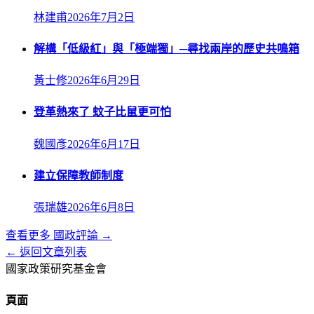
林建甫
2026年7月2日
解構「低級紅」與「極端獨」─尋找兩岸的歷史共鳴箱
黃士修
2026年6月29日
登革熱來了 蚊子比鼠更可怕
魏國彥
2026年6月17日
建立保障教師制度
張瑞雄
2026年6月8日
查看更多
國政評論
→
← 返回文章列表
國家政策研究基金會
頁面