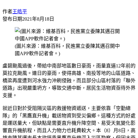
作者
王皓平
發布日期
2021年8月18日
(圖片來源：維基百科，民進黨立委陳其邁召開中
國APP軟件記者會。)
盧碧颱風過後，帶給中南部地區數日豪雨，雨量直逼12年前的
莫拉克颱風。連日的豪雨，使得高雄、南投等地的山區道路、
橋梁再度遭到河水強力沖刷侵蝕，而且部分山區村落的「聯外
道路」出現嚴重坍方，導致交通中斷，居民生活物資亟待外界
支援。
就近日對於受阻隔災區的救援物資遞送，主要依靠「空勤總
隊」的「黑鷹直升機」載送物資到受災偏鄉。這種方式的好處
是運送量大，但缺點是需要直升機升降空間、易受天氣變化影
響直升機航程，而且人力物力也耗費較大。本（8）月8日，高
雄市陳其邁市長本欲搭乘黑鷹直升機深入災區勘察，但因大雨