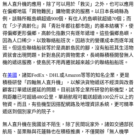
無人直升機的應用，除了可以用於「救災」之外，也可以應用
在偏鄉地區「買物難民」購物需求的服務。以日本長崎縣為
例，該縣所轄島嶼超過900個，有住人的島嶼就超過70個；而
在「少子高齡化」與「青壯年都往都市跑」的基本結構下，使
得偏鄉更形偏鄉，高齡化指數只有逐年遞增。這些偏鄉島嶼，
因為人口稀少，以致聯絡船班次，因趟次的營運成本而逐年減
班。但這些聯絡船就等於是高齡島民的腳，沒有船班其生活物
資就會出現問題。針對島民的買物需求，長崎縣積極開發無人
機的遞送服務，使島民不用再遷就越來越少的聯絡船船班。
在
美國
，諸如FedEx、DHL或Amazon等等的知名企業，更是
積極研發「四軸無人直升機」，以解決貨物遞送不經濟與改善
顧客訂單遞送遲延的問題。目前該等企業所研發的新機型，試
飛距離已可超過480公里，單趟航程可載送超過100公斤以上的
物資。而且，有些機型因搭配網路及地理資訊系統，更可精準
遞送到個別家戶的院子。
無人直升機在我國並不陌生，除了民間玩家外，諸如交通部民
航局、苗栗縣與花蓮縣也在積極推廣，不僅開辦「無人機學