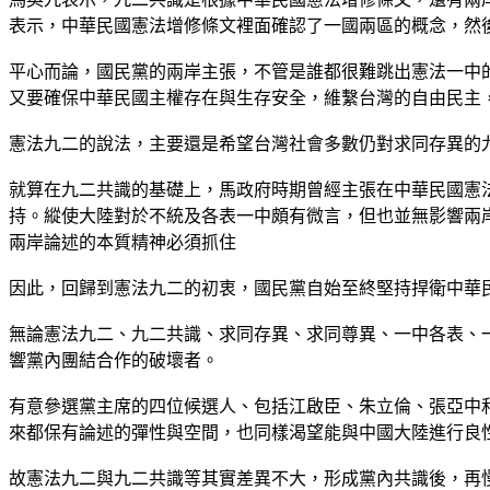
表示，中華民國憲法增修條文裡面確認了一國兩區的概念，然
平心而論，國民黨的兩岸主張，不管是誰都很難跳出憲法一中
又要確保中華民國主權存在與生存安全，維繫台灣的自由民主
憲法九二的說法，主要還是希望台灣社會多數仍對求同存異的
就算在九二共識的基礎上，馬政府時期曾經主張在中華民國憲
持。縱使大陸對於不統及各表一中頗有微言，但也並無影響兩
兩岸論述的本質精神必須抓住
因此，回歸到憲法九二的初衷，國民黨自始至終堅持捍衛中華
無論憲法九二、九二共識、求同存異、求同尊異、一中各表、
響黨內團結合作的破壞者。
有意參選黨主席的四位候選人、包括江啟臣、朱立倫、張亞中
來都保有論述的彈性與空間，也同樣渴望能與中國大陸進行良
故憲法九二與九二共識等其實差異不大，形成黨內共識後，再