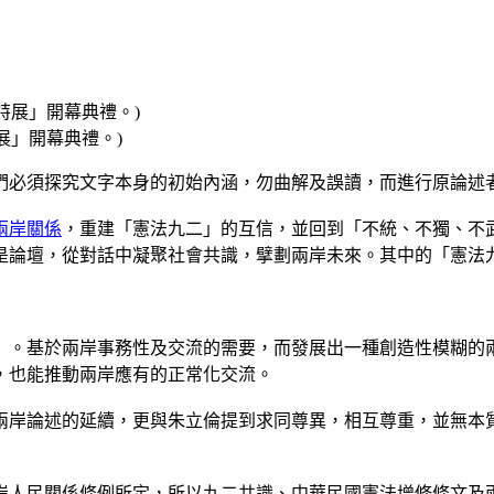
展」開幕典禮。)
們必須探究文字本身的初始內涵，勿曲解及誤讀，而進行原論述
兩岸關係
，重建「憲法九二」的互信，並回到「不統、不獨、不
是論壇，從對話中凝聚社會共識，擘劃兩岸未來。其中的「憲法
」。基於兩岸事務性及交流的需要，而發展出一種創造性模糊的
，也能推動兩岸應有的正常化交流。
兩岸論述的延續，更與朱立倫提到求同尊異，相互尊重，並無本
岸人民關係條例所定，所以九二共識、中華民國憲法增修條文及