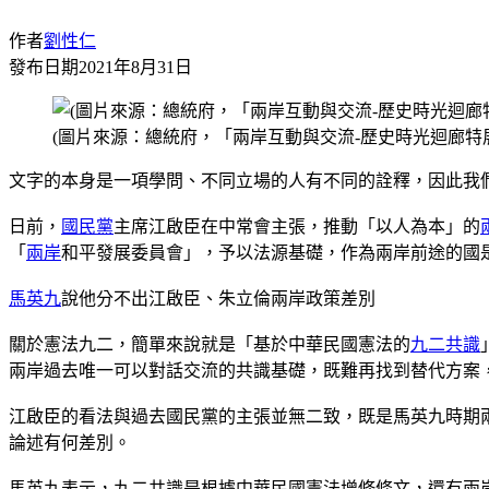
作者
劉性仁
發布日期
2021年8月31日
(圖片來源：總統府，「兩岸互動與交流-歷史時光迴廊特
文字的本身是一項學問、不同立場的人有不同的詮釋，因此我
日前，
國民黨
主席江啟臣在中常會主張，推動「以人為本」的
「
兩岸
和平發展委員會」，予以法源基礎，作為兩岸前途的國
馬英九
說他分不出江啟臣、朱立倫兩岸政策差別
關於憲法九二，簡單來說就是「基於中華民國憲法的
九二共識
兩岸過去唯一可以對話交流的共識基礎，既難再找到替代方案
江啟臣的看法與過去國民黨的主張並無二致，既是馬英九時期
論述有何差別。
馬英九表示，九二共識是根據中華民國憲法增修條文，還有兩