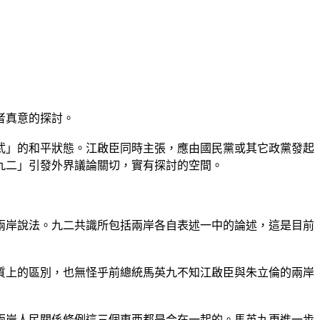
者真意的探討。
武」的和平狀態。江啟臣同時主張，應由國民黨或其它政黨發起
九二」引發外界議論關切，實有探討的空間。
兩岸說法。九二共識所包括兩岸各自表述一中的論述，這是目前
質上的區別，也無怪乎前總統馬英九不知江啟臣與朱立倫的兩岸
兩岸人民關係條例這三個東西都是合在一起的。馬英九更進一步