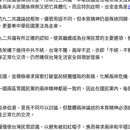
後兩岸人民關係條例又把它具體化，而且特別註明，台澎金馬是
的九二共識論述框架，儘管用語不同，但本質精神仍是殊途同歸
，更要奉中華民國憲法為圭臬。
九二共識有所正確的認知，使其繼續成為台灣民眾的主要選項，
法架構下維持中共不統、台灣不獨、兩岸不武，亦即「不統、不
岸正常化交流，仍然確保台灣生活安全與現狀發展。
民國，並積極尋求探索打破當前統獨僵局的新路，化解兩岸危機
一國兩區等國民黨的兩岸精神都是一致的，因此在國民黨內，每
和卓伯源，意見不同可以討論，但整體兩岸論述的本質精神必須
性正常化的交流。
慢慢使台灣民眾認識，以避免被扣紅帽子，進而尋求兩岸和平穩