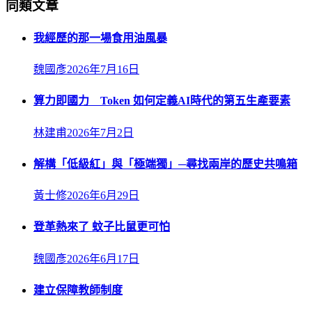
同類文章
我經歷的那一場食用油風暴
魏國彥
2026年7月16日
算力即國力 Token 如何定義AI時代的第五生產要素
林建甫
2026年7月2日
解構「低級紅」與「極端獨」─尋找兩岸的歷史共鳴箱
黃士修
2026年6月29日
登革熱來了 蚊子比鼠更可怕
魏國彥
2026年6月17日
建立保障教師制度