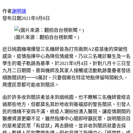
作者
謝明瑞
發布日期
2021年9月8日
(圖片來源：翻拍自台視新聞。)
近日桃園機場爆發三名機師皆為打完兩劑AZ疫苗後的突破性
感染，疫情指揮中心為降低情威脅，乃以三名確診醫生及一名
學生的電子軌跡為基準，於2021年9月4日，針對八月十三日至
九月二日期間，曾與機師及其家人接觸或活動軌跡重疊者發送
細胞簡訊約一一0萬封，只要個案在特定地點停留時間較久，
周遭民眾都可能收到簡訊。
由於許多收到簡訊者並未到過桃園，也不瞭解三名機師曾經去
過那些地方，但都莫名其妙地收到衞福部的警告簡訊，引發人
民的情緒不安與不滿，檢疫人潮紛紛湧入醫院，讓疫情期間的
醫療資源更顯不足，雖然指揮中心隨即呼籲民眾，說明簡訊目
的是希望民眾「有症狀」再去篩檢，並非收到簡訊就要去採
檢，暫緩人民的驚慌失措，但也見證了指揮中心「經常性」或