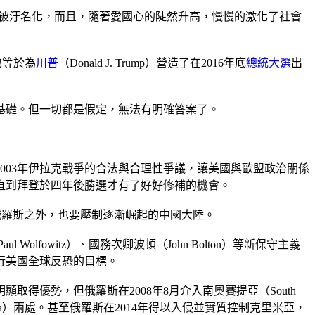
更常被汙名化，而且，隨著愛國心的陡然升高，慢慢的激化了社會
也等於為
川普
（Donald J. Trump）營造了在2016年底
總統大選
出
基礎。但一切都是假定，無法有明確答案了。
003年伊拉克戰爭的合法與合理性爭議，讓美國與歐盟政治關係
直到拜登於四年後勝選才有了好好修補的機會。
應對俄羅斯之外，也要壓制逐漸崛起的中國大陸。
Wolfowitz）、國務次卿波頓（John Bolton）等新保守主義
行美國全球反恐的目標。
優勢，但俄羅斯在2008年8月介入南奧賽提亞（South
ia）兩處。甚至俄羅斯在2014年得以入侵並實質控制克里米亞，