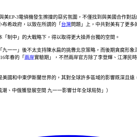
附近與美EP-3電偵機發生擦撞的惡劣氛圍，不僅找到與美國合作對
小布希政府，以致在所謂的「
台灣
問題」上，中共對美有了更多
本「制中」的大戰略下，得以取得更大操弄台獨的空間。
「九一一」後不太支持陳水扁的挑釁北京策略，而後期貪腐形象
16年春的「
兩岸
實驗期」，不然兩岸官方除了李登輝、江澤民時
是美國和中東伊斯蘭世界的，其對全球許多區域的影響既深且遠
國排外成風潮、中俄獲發展空間 九一一影響廿年全球局勢」）