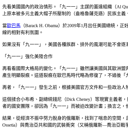
先看美國國內的政治情形。「九一一」主謀的蓋達組織（Al Q
上原本被多元主義大帽子所壓制的（盎格魯薩克遜）民族主義
當
歐巴馬
（Barack H. Obama）於2009年1月出任
線的相對有利氛圍。
如果沒有「九一一」，美國各種族群、排外的風潮可能不會逐
「九一一」強化美陸合作
再看看國際大格局的變化。「九一一」雖然讓美國與其歐洲盟邦
產生明顯裂痕。這道裂痕在歐巴馬時代略為修復了，不過後「
再者，「九一一」發生之前，根據美國官方文件和一些政治人物的回
這個揉合小布希、副總統錢尼（Dick Cheney）等現實主義者，與國防
者的國安團隊，卻因為「九一一」而被迫改變計畫；換言之，
結果，從經濟不振中努力脫身的俄羅斯，找到了喘息的空間，且因
Ossetia）與喬治亞共和國的武裝衝突（又稱俄羅斯—喬治亞