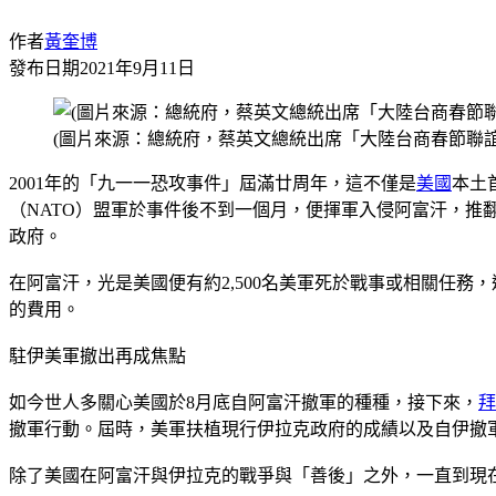
作者
黃奎博
發布日期
2021年9月11日
(圖片來源：總統府，蔡英文總統出席「大陸台商春節聯誼
2001年的「九一一恐攻事件」屆滿廿周年，這不僅是
美國
本土
（NATO）盟軍於事件後不到一個月，便揮軍入侵阿富汗，推翻了當時
政府。
在阿富汗，光是美國便有約2,500名美軍死於戰事或相關任務，
的費用。
駐伊美軍撤出再成焦點
如今世人多關心美國於8月底自阿富汗撤軍的種種，接下來，
拜
撤軍行動。屆時，美軍扶植現行伊拉克政府的成績以及自伊撤
除了美國在阿富汗與伊拉克的戰爭與「善後」之外，一直到現