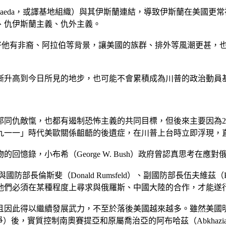
uaeda，或譯基地組織）與其伊斯蘭連結，導致伊斯蘭在美國
、仇伊斯蘭主義、仇外主義。
美國總統，正好他有非裔、阿拉伯等背景，讓美國的族群、排外等風潮更甚，
漸升高到今日所見的地步，也可能不會累積成為川普的政治動員
同仇敵愾，也都有遏制恐怖主義的共同目標，但後來主要因為2
九一一」時代美歐關係齟齬的後遺症，在川普上台時立即浮現，
憶錄，小布希（George W. Bush）政府曾認真思考在
部長倫斯斐（Donald Rumsfeld）、副國防部長伍夫維茲（Paul 
他們必須在某種程度上尋求與俄羅斯、中國大陸的合作，才能遂
此得以繼續發展武力，不至於落後美國越來越多。雖然美國明顯取得
戰爭）後，實質控制南奧賽提亞和原屬喬治亞的阿布哈茲（Abkhaz