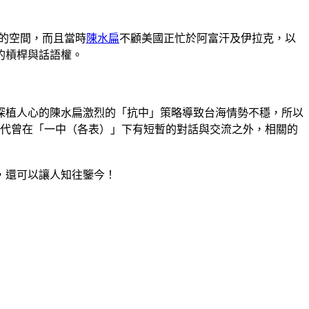
話的空間，而且當時
陳水扁
不顧美國正忙於阿富汗及伊拉克，以
的槓桿與話語權。
深植人心的陳水扁激烈的「抗中」策略導致台海情勢不穩，所以
代曾在「一中（各表）」下有短暫的對話與交流之外，相關的
，還可以讓人知往鑒今！