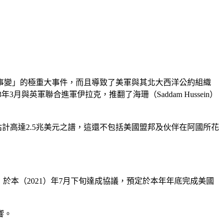
事變」的極重大事件，而且導致了美軍與其北大西洋公約組織
月與英軍聯合進軍伊拉克，推翻了海珊（Saddam Hussein）
費估計高達2.5兆美元之譜，這還不包括美國盟邦及伙伴在阿國所花
Kadhemi）於本（2021）年7月下旬達成協議，預定於本年年底完成美國
響。