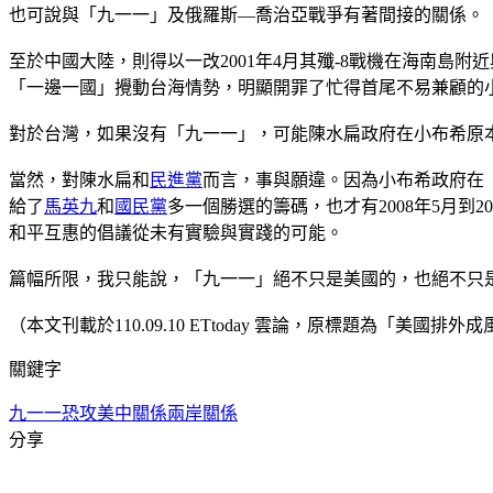
也可說與「九一一」及俄羅斯—喬治亞戰爭有著間接的關係。
至於中國大陸，則得以一改2001年4月其殲-8戰機在海南島
「一邊一國」攪動台海情勢，明顯開罪了忙得首尾不易兼顧的
對於台灣，如果沒有「九一一」，可能陳水扁政府在小布希原
當然，對陳水扁和
民進黨
而言，事與願違。因為小布希政府在
給了
馬英九
和
國民黨
多一個勝選的籌碼，也才有2008年5月到20
和平互惠的倡議從未有實驗與實踐的可能。
篇幅所限，我只能說，「九一一」絕不只是美國的，也絕不只
（本文刊載於110.09.10 ETtoday 雲論，原標題為「美
關鍵字
九一一恐攻
美中關係
兩岸關係
分享