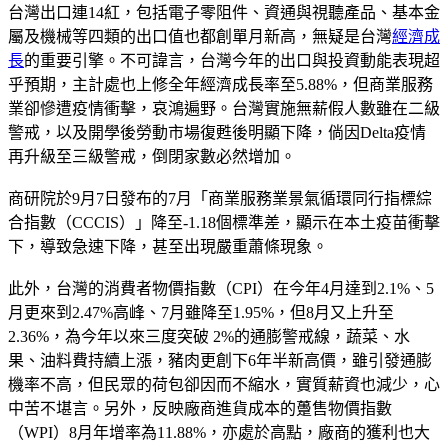
台灣出口連14紅，包括電子零阻件、資通與視聽產品、基本金
屬及機械等四類的出口值也都創單月新高，無疑是台灣
經濟成
長
的重要引擎。不可諱言，台灣今年的出口與投資動能表現超
乎預期，主計處也上修全年經濟成長率至5.88%，但商業服務
業卻慘遭疫情衝擊，哀鴻遍野。台灣實施無薪假人數雖在二級
警戒，以及開學後勞動市場復甦後明顯下降，倘因Delta疫情
再升級至三級警戒，倒閉家數必然增加。
商研院於9月7日發布的7月「商業服務業景氣循環同行指標綜
合指數（CCCIS）」降至-1.18個標準差，顯示在本土疫苗衝擊
下，導致急速下降，甚至出現嚴重蕭條現象。
此外，台灣的消費者物價指數（CPI）在今年4月達到2.1%、5
月更來到2.47%高峰、7月雖降至1.95%，但8月又上升至
2.36%，為今年以來三度突破 2%的通膨警戒線，蔬菜、水
果、油料費持續上漲，豬肉更創下6年半新高價，雖引發通膨
機率不高，但民眾的荷包卻因而不縮水，實質薪資也減少，心
中苦不堪言。另外，反映廠商進貨成本的躉售物價指數
（WPI）8月年增率為11.88%，亦處於高點，廠商的獲利也大