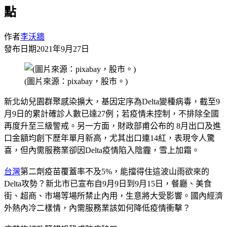
點
作者
李沃牆
發布日期
2021年9月27日
(圖片來源：pixabay，股市。)
新北幼兒園群聚感染擴大，基因定序為Delta變種病毒，截至9
月9日的累計確診人數已達27例；若疫情未控制，不排除全國
再度升至三級警戒。另一方面，財政部甫公布的 8月出口及進
口金額均創下歷年單月新高，尤其出口連14紅，表現令人驚
喜，但內需服務業卻因Delta疫情陷入陰霾，雪上加霜。
台灣
第二劑疫苗覆蓋率不及5%，能擋得住這波山雨欲來的
Delta攻勢？新北市已宣布自9月9日到9月15日，餐廳、美食
街、超商、市場等場所禁止內用，生意將大受影響。國內經濟
外熱內冷二樣情，內需服務業該如何降低疫情衝擊？