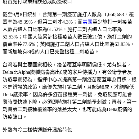
疫苗施打政策錯誤恐成防疫破口
截至9月8日統計，台灣第一劑疫苗施打人數為11,660,683，覆
蓋率為45.39%，但第二劑才4.3%；而
美國
至少施打一劑疫苗
人數占總人口比率為61.52%，施打二劑占總人口比率為
52.53%；中國大陸累計接種疫苗人數已破21億，施打二劑的
覆蓋率達77.6%；英國施打二劑人口占總人口比率為63.83%，
而新加坡有8成的人口已完整接種二劑疫苗。
台灣若與主要國家相較，疫苗覆蓋率明顯偏低。尤有進者，
Delta比Alpha變種病毒高出6成的家戶傳播力，有公衛學者及
防疫專家認為，指揮中心以提高第一劑疫苗覆蓋率為目標，根
本是錯誤的政策，應優先施打第二劑，且超過8成，才能降低
Delta感染率。因為許多疫苗接種第一劑後，免疫反應可能會
隨時間快速下降，必須即時施打第二劑給予刺激；再者，第一
劑與第二劑接種覆蓋率的落差太大，也可能成為Delta疫情的
防疫破口。
外熱內冷二樣情通膨升溫縮荷包