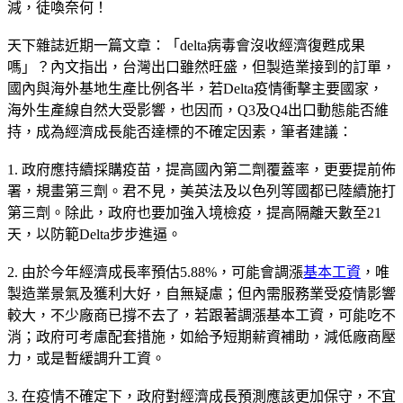
減，徒喚奈何！
天下雜誌近期一篇文章：「delta病毒會沒收經濟復甦成果
嗎」？內文指出，台灣出口雖然旺盛，但製造業接到的訂單，
國內與海外基地生產比例各半，若Delta疫情衝擊主要國家，
海外生產線自然大受影響，也因而，Q3及Q4出口動態能否維
持，成為經濟成長能否達標的不確定因素，筆者建議：
1. 政府應持續採購疫苗，提高國內第二劑覆蓋率，更要提前佈
署，規畫第三劑。君不見，美英法及以色列等國都已陸續施打
第三劑。除此，政府也要加強入境檢疫，提高隔離天數至21
天，以防範Delta步步進逼。
2. 由於今年經濟成長率預估5.88%，可能會調漲
基本工資
，唯
製造業景氣及獲利大好，自無疑慮；但內需服務業受疫情影響
較大，不少廠商已撐不去了，若跟著調漲基本工資，可能吃不
消；政府可考慮配套措施，如給予短期薪資補助，減低廠商壓
力，或是暫緩調升工資。
3. 在疫情不確定下，政府對經濟成長預測應該更加保守，不宜