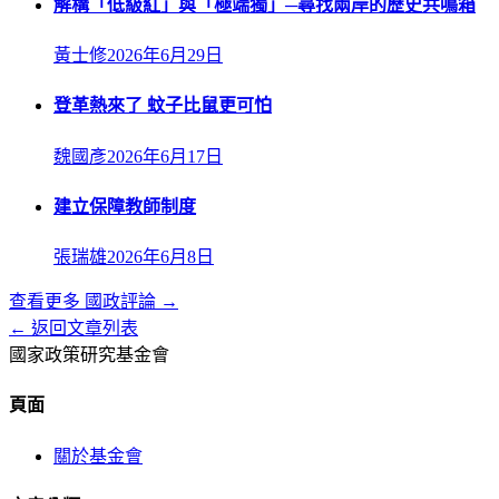
解構「低級紅」與「極端獨」─尋找兩岸的歷史共鳴箱
黃士修
2026年6月29日
登革熱來了 蚊子比鼠更可怕
魏國彥
2026年6月17日
建立保障教師制度
張瑞雄
2026年6月8日
查看更多
國政評論
→
← 返回文章列表
國家政策研究基金會
頁面
關於基金會