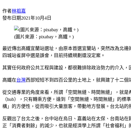
作者
林祖嘉
發布日期
2021年10月4日
(圖片來源：pixabay，高鐵。)
最近傳出高鐵宜蘭站選址，由原本首選宜蘭站，突然改為北邊
四城站雀屏中選是誤會，目前持續規劃還沒定案。
其實任何政府公共工程與建設，都很難排除政治勢力的介入，
高鐵在
台灣
西部短短不到四百公里的土地上，就興建了十二個
從交通專業的角度來看，所謂「空間無縫、時間無縫」，就是
（hub），只有轉乘方便，達到「空間無縫、時間無縫」的標
構」的方便性，從而吸引大量旅客，帶動地方發展。台北站的
反觀出了台北之後，台中站在烏日、嘉義站在太保、台南站在
正「消費者剩餘」的減少，也就是經濟學上所謂「社會福利」