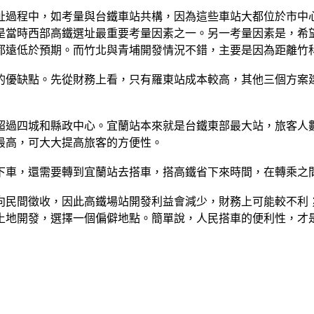
址過程中，如考量與台鐵車站共構，因為這些車站大都位於市中
是當時西部高鐵選址最重要考量因素之一。另一考量因素是，希
都遠低於預期。而竹北與青埔開發情況不錯，主要是因為距離竹
的優缺點。先從財務上看，只有羅東站成本較高，其他三個方案
超過四城和縣政中心。宜蘭站本來就是台鐵東部最大站，旅客人
最高，可大大提高旅客的方便性。
下車，還需要轉到宜蘭站去搭車，搭高鐵省下來時間，在轉乘之
向民間徵收，因此高鐵場站開發利益會減少，財務上可能較不利
土地開發，選擇一個偏僻地點。簡單說，人民搭車的便利性，才