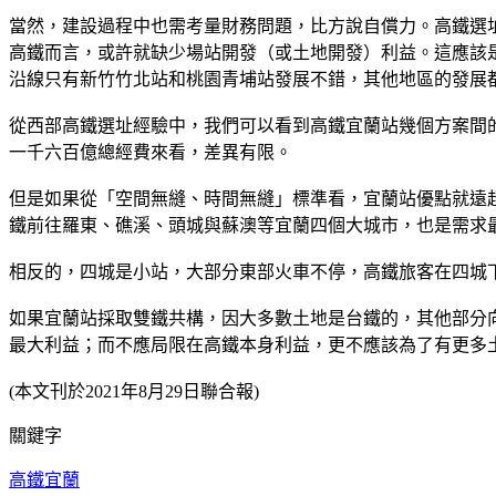
當然，建設過程中也需考量財務問題，比方說自償力。高鐵選
高鐵而言，或許就缺少場站開發（或土地開發）利益。這應該
沿線只有新竹竹北站和桃園青埔站發展不錯，其他地區的發展
從西部高鐵選址經驗中，我們可以看到高鐵宜蘭站幾個方案間
一千六百億總經費來看，差異有限。
但是如果從「空間無縫、時間無縫」標準看，宜蘭站優點就遠
鐵前往羅東、礁溪、頭城與蘇澳等宜蘭四個大城市，也是需求
相反的，四城是小站，大部分東部火車不停，高鐵旅客在四城
如果宜蘭站採取雙鐵共構，因大多數土地是台鐵的，其他部分
最大利益；而不應局限在高鐵本身利益，更不應該為了有更多
(本文刊於2021年8月29日聯合報)
關鍵字
高鐵
宜蘭