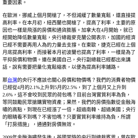
重要因素。
在歐洲，挪威上個月開槍了，不但減緩了數量寬鬆，還直接提
高利率。在本月初，紐西蘭也開槍了，提高了利率，主要的原
因也一樣是飛漲的房價和通貨膨脹。加拿大在4月開始，就已
經開始降低數量寬鬆，央行總裁麥克蘭公開表示，加國的經濟
已經不需要再用人為的力量去支撐。在東歐，捷克已經在上個
月底提高利率，而接著本月初波蘭也提高了利率，一樣是為了
平抑房價和物價。連在美國自己，央行副總裁已經都出來講
話，說有需要把量化寬鬆縮表，以便為提高利率鋪路。
那
台灣
的央行不應該也關心房價和物價嗎？我們的消費者物價
已經從4月的2.1%上升到5月的2.5%，到了上個月又上升到
2.6%，這不會咬到民眾的荷包嗎？目前台灣實質利率為負，
等同鼓勵民眾搶購實物資產；果然，我們的房價指數從金融海
嘯的高點，到現在已經漲了一倍，超過南韓、超過美國；央行
的眼睛看不到嗎？不害怕嗎？只要實質利率維持為負，所謂
「打房措施」，通通對房價無效。
2009年金融海嘯發生後，英國當時的央行副總裁賓恩，曾在歐