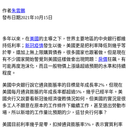
作者
朱雲鵬
發布日期
2021年10月15日
多年以來，在
美國
的主導之下，世界主要地區的中央銀行都維
持低利率；
新冠疫情
發生以後，美國更是把利率降低到幾乎等
於零，還加上無上限購買債券，很多國家也跟著做。但是現在
有不少國家開始警覺到美國這樣做會出現問題：
房價
狂飆，有
可能再度泡沫化，而且一般物價上漲遠超過預期的水準和持續
程度。
美國中央銀行說它通貨膨脹率的目標是年成長率2%，但現在
美國每月通貨膨脹的年成長率都超過5%，幾乎已經半年。美
國央行又說要看新冠後經濟復甦情況如何，但美國的實況是很
多工人不願意在原本的工作條件下繼續工作，甚至退出勞動市
場，所以新增的工作量比預期的少，這甘央行何事？
美國目前利率幾乎是零，扣掉通貨膨脹率5%，表示實質利率