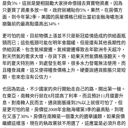
是負5%，這就是變相鼓勵大家拼命借錢去買實物資產，因為
只要買了資產多放一年，政府就補貼你5%。果然，在房價方
面，到今年第2季，美國的房屋價格已經比當初金融海嘯泡沫
崩盤前的最高點還高出34%。
更可怕的是，目前物價上漲並不只是新冠疫情造成的供給面瓶
頸而已；這些瓶頸可能在明年會趨緩，但是還有其他長期性的
供給因素，包含氣候變遷。氣候變遷導致去年歐洲冬天超冷，
對天然氣的需求大增，存貨下跌，結果天然氣價格漲翻天。今
年的夏天特別熱，到處發生乾旱，很多水力發電無法使用，而
且糧食減產，這又使得糧食價格上升。硬要說通貨膨脹只是短
期，愈來愈沒有公信力。
也因為如此，不少國家的央行開始走自己的路，開出第一槍。
在東亞，南韓央行就在8月提高了利率，而且預計11月還要升
息。對南韓人民而言，通貨膨脹達到2%以上就很可怕了，但
是更可怕的是，房價從2008年金融海嘯第3季的最高點，到現
在又漲了30%。房價在南韓是一個重大的選舉議題，如果房價
繼續這樣漲，現在的執政黨就不用選了，這應當是必須升息的