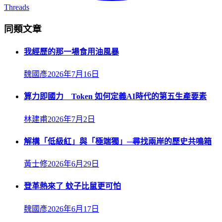
Threads
同類文章
我經歷的那一場食用油風暴
魏國彥
2026年7月16日
算力即國力 Token 如何定義AI時代的第五生產要素
林建甫
2026年7月2日
解構「低級紅」與「極端獨」─尋找兩岸的歷史共鳴箱
黃士修
2026年6月29日
登革熱來了 蚊子比鼠更可怕
魏國彥
2026年6月17日