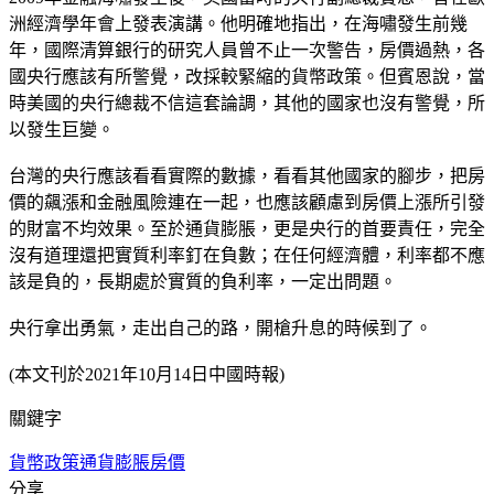
洲經濟學年會上發表演講。他明確地指出，在海嘯發生前幾
年，國際清算銀行的研究人員曾不止一次警告，房價過熱，各
國央行應該有所警覺，改採較緊縮的貨幣政策。但賓恩說，當
時美國的央行總裁不信這套論調，其他的國家也沒有警覺，所
以發生巨變。
台灣的央行應該看看實際的數據，看看其他國家的腳步，把房
價的飆漲和金融風險連在一起，也應該顧慮到房價上漲所引發
的財富不均效果。至於通貨膨脹，更是央行的首要責任，完全
沒有道理還把實質利率釘在負數；在任何經濟體，利率都不應
該是負的，長期處於實質的負利率，一定出問題。
央行拿出勇氣，走出自己的路，開槍升息的時候到了。
(本文刊於2021年10月14日中國時報)
關鍵字
貨幣政策
通貨膨脹
房價
分享