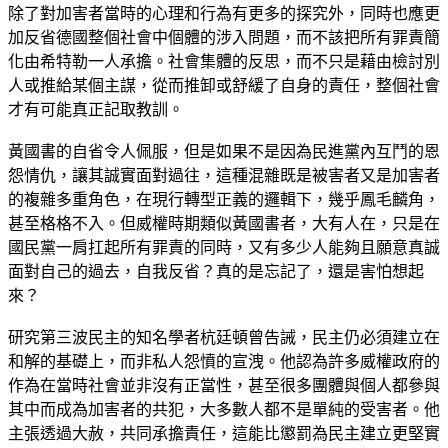
除了對加害者當時的心理和行為有更多的探究外，同時也應更
加反省德國整個社會中個體的涉入問題，而不該把所有罪責簡
化由希特勒一人承擔。社會集體的反思，而不只是藉由檢討別
人或推給某個主謀，從而推卸或舒緩了自身的責任，整個社會
才有可能真正記取教訓。
黃國書的自省令人佩服，但是如果不是因為民進黨內互鬥的恩
怨情仇，讓其誠實面對過往，這種混雜既是被害者又是加害者
的複雜多重角色，在現行轉型正義的邏輯下，幾乎鳳毛麟角，
甚至格格不入。但威權時期類似黃國書者，大有人在，只是在
國民黨一肩扛起所有罪責的同時，又有多少人能夠且願意真誠
面對自己的過去，自我反省？真的是忘記了，還是害怕想起
來？
研究第三波民主的知名學者杭廷頓曾告誡，民主仍必須建立在
和解的基礎上，而非私人怨憤的宣洩。他認為許多威權政府的
作為在當時社會並非沒有正當性，甚至很多團體與個人都參與
其中而成為加害者的共犯，大多數人都不是單純的受害者。他
主張透過大赦，共同承擔責任，這能比懲罰為民主建立更堅實