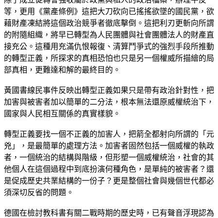
等，更用《黨產條例》這把大刀砍向已搖搖欲墜的國民黨，欲
藉財產凍結將這個政治競爭者徹底擊倒。這把利刃更斬向所謂
的附隨組織，將早已轉型為人民團體與社會團體法人的財產直
接充公。這種用充滿仇恨報復、清算鬥爭式的強烈手段所推動
的轉型正義，所探求的真相恐怕也只是另一個權威所描繪的局
部真相，更難達和解的最終目的。
黃國書線民事件反映出轉型正義如果只是帶有政治針對性，把
加害與被害者加以簡單的二分法，根本無法還原威權統治下，
國家與人民相互關係的真實樣貌。
轉型正義要找一個不正義的加害人，把箭全都射向所謂的「元
兇」，是最簡單的處理方法。加害者固然包括一個威權的執政
者，一個統治的結構與階級，但形塑一個威權統治，社會的其
他個人在這個過程中到底扮演何種角色，是單純的被害者？還
是促成歷史共業結構的一份子？更是整個社會與幾個世代都必
須深切反省的問題。
德國在檢討教科書有關二戰時期的歷史時，已有聲音浮現認為