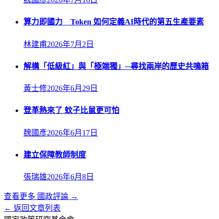
算力即國力 Token 如何定義AI時代的第五生產要素
林建甫
2026年7月2日
解構「低級紅」與「極端獨」─尋找兩岸的歷史共鳴箱
黃士修
2026年6月29日
登革熱來了 蚊子比鼠更可怕
魏國彥
2026年6月17日
建立保障教師制度
張瑞雄
2026年6月8日
查看更多
國政評論
→
← 返回文章列表