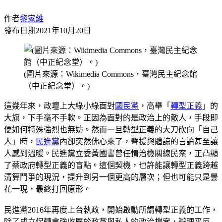
作者
黎家維
發布日期
2021年10月20日
(圖片來源：Wikimedia Commons，臺灣民主紀念館
（中正紀念堂）。)
這幾年來，政壇上大綠小綠面對
國民黨
，高舉「
轉型正義
」的
大旗，下手毫不手軟。正因為面對的是政治上的敵人，手段即
便如何特殊強烈也無妨。然而一旦轉型正義的大刀砍向「自己
人」時，
民進黨
內卻突然佛心來了，聲援與體諒的言論甚至讓
人感到溫暖。民進黨立委黃國書曾任情治機關線民案，正凸顯
了蔡政府轉型正義的盲點。這個契機，也許能讓轉型正義跨越
清算鬥爭的現況，提升到另一個更高的層次；但也可能只是曇
花一現，最終打回原形。
民進黨2016年再度上台執政，開始啟動所謂轉型正義的工作，
除了成立促轉會強收屬於政黨與私人的政治檔案，辦理平反