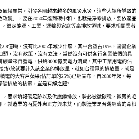
及氣候異常，引發各國越來越多的風災水災，這些人禍所導致的
政綱」，要在2050年達到碳中和，也就是淨零排放，要依產品
S），鎖定能源、工業、運輸與家庭等高排放領域，要求相關業者
量2.8億噸，沒有比2005年減少什麼，其中台塑占19%，國營企業
於口頭，沒有政策，沒有立法，當然沒有可供各行各業依循的具
排碳量來自發電，供給3000億度電力消費，其中工業用電約佔
間接)排放就要計入該企業的排放量，就如台積電的排放量，就是
電的大客戶蘋果(佔訂單的25%)已經宣布，自2030年起，每一
零碳排放的核電，豈是有解之題?
」，要求填報碳足跡以及供應鏈排放，勢必被徵碳稅，微薄的毛
即，製造業的內憂外患正方興未艾，而製造業是台灣經濟的命根