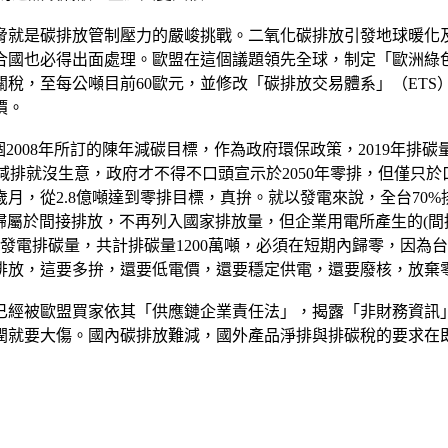
脅就是碳排放管制壓力的嚴峻挑戰。二氧化碳排放引發地球暖化
國也必得出面處理。歐盟在這個議題領先全球，制定「歐洲綠色
稅，至每公噸目前60歐元，並修改「碳排放交易體系」（ET
價。
」這個2008年所訂的陳年減碳目標，作為政府環保政策，2019年排碳
不減排就沒生意，政府才不得不口頭宣示於2050年零排，但僅只
，從2.8億噸達到零排目標，真拚。就以發電來說，全台70%
都歸屬於間接排放，不再列入國家排放量，但企業用電所產生的(
電排碳量，共計排碳量1200萬噸，必須在短期內歸零，因為台積
排放，這要多拚，還要低電價，還要穩定供電，還要廢核，放棄
已經被歐盟買家依其「供應鏈企業責任法」，揭露「非財務資訊
潤就要大傷。國內碳排放難減，國外產品淨排與排碳稅的要求在