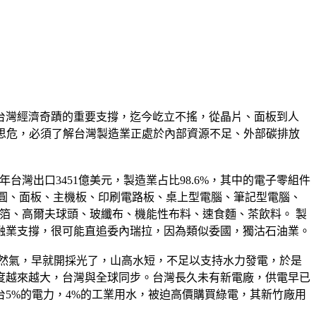
台灣經濟奇蹟的重要支撐，迄今屹立不搖，從晶片、面板到人
思危，必須了解台灣製造業正處於內部資源不足、外部碳排放
年台灣出口3451億美元，製造業占比98.6%，其中的電子零組件
品有晶圓、面板、主機板、印刷電路板、桌上型電腦、筆記型電腦、
解銅箔、高爾夫球頭、玻纖布、機能性布料、速食麵、茶飲料。 製
融業支撐，很可能直追委內瑞拉，因為類似委國，獨沽石油業。
天然氣，早就開採光了，山高水短，不足以支持水力發電，於是
度越來越大，台灣與全球同步。台灣長久未有新電廠，供電早已
5%的電力，4%的工業用水，被迫高價購買綠電，其新竹廠用