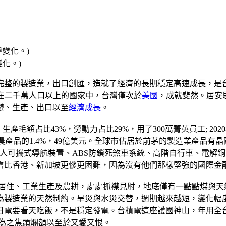
化。)
完整的製造業，出口創匯，造就了經濟的長期穩定高速成長，是
在二千萬人口以上的國家中，台灣僅次於
美國
，成就斐然。居安
鏈、生產、出口以至
經濟成長
。
毛額占比43%，勞動力占比29%，用了300萬菁英員工; 2020
僅餘農產品的1.4%，49億美元。全球市佔居於前茅的製造業產
ND個人可攜式導航裝置、ABS防鎖死煞車系統、高階自行車、電
會比香港、新加坡更慘更困難，因為沒有他們那樣堅強的國際金
於居住、工業生產及農耕，處處抓襟見肘，地底僅有一點點煤與
為製造業的天然制約。旱災與水災交替，週期越來越短，變化幅
日電要看天吃飯，不是穩定發電。台積電這座護國神山，年用全台
府為之焦頭爛額以至於又愛又恨。