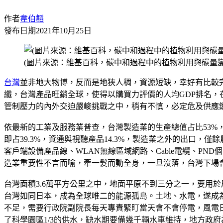
作者
韋伯韜
發布日期
2021年10月25日
(圖片來源：維基百科，碳中和過程中的植物利用與碳量變
台灣
並非地大物博，反而是地狹人稠，資源短缺，幸好有比較
纖，台灣產品旺銷全球，使得以購買力評價的人均GDP排名，
管制壓力的內外交迫嚴峻挑戰之中，稍有不慎，必定危及供應
依最新的工業及服務業普查，台灣製造業的生產總值占比53%，生產
即占39.3%，資通與視聽產品14.3%，製造業之外的出口，
客戶端設備產品線、WLAN無線區域網路、Cable電纜、P
造業重要性不言而喻，牽一髮而動全身，一旦沒落，台灣下場
台灣面積3.6萬平方公里之中，地面平原不到三分之一，要用
台灣如同日本，成為全球唯二的能源孤島。土地、水電，遂成
不足，需要行政院副院長每天專責緊盯當天會不會停電，風電
了科學園區1/3的供水，缺水期要備幾千輛水車維持，地方政