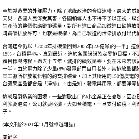
至於製造業的外部壓力，除了地緣政治的合縱連橫，最大的威
天災，各國人民深受其害，各國領導人也不得不予以正視，聯合
生產時的整個供應鏈排碳量，對所有進口商品加徵進口碳排放關
購買碳排放許可，也就是碳權，為自己製造的污染排放付出代
台灣迄今仍以「2050年排碳量回到2005年(2.9億噸)的一半
15%，台積電4%。直到最近，迫於各國紛紛確定零排目標，
體目標與時程。過去十五年，減排的績效是零，要在未來若該歲月
一半，由於電力除了少量(8%)發電部門自用者外，其排放量
其工廠所排放氟化物的約當排碳量，加上其所用的150億度電的發
台蘋果產品都會是「淨排」。由是知，發電與用電，都要淨零
這就是製造業的困境，一些對歐出口的小企業正在憂愁，因為
利就要泡湯，公司就要收攤。大如台積電，一旦支付碳稅，利
子。
(本文刊於2021年11月號卓越雜誌)
關鍵字