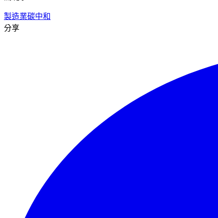
製造業
碳中和
分享