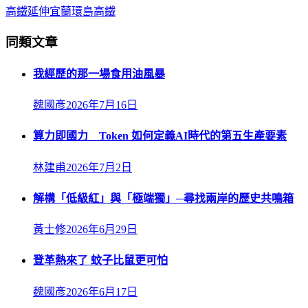
高鐵
延伸宜蘭
環島高鐵
同類文章
我經歷的那一場食用油風暴
魏國彥
2026年7月16日
算力即國力 Token 如何定義AI時代的第五生產要素
林建甫
2026年7月2日
解構「低級紅」與「極端獨」─尋找兩岸的歷史共鳴箱
黃士修
2026年6月29日
登革熱來了 蚊子比鼠更可怕
魏國彥
2026年6月17日