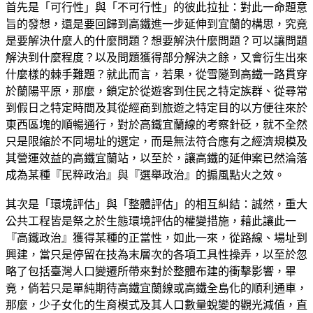
首先是「可行性」與「不可行性」的彼此拉扯：對此一命題意
旨的發想，還是要回歸到高鐵進一步延伸到宜蘭的構思，究竟
是要解決什麼人的什麼問題？想要解決什麼問題？可以讓問題
解決到什麼程度？以及問題獲得部分解決之餘，又會衍生出來
什麼樣的棘手難題？就此而言，若果，從雪隧到高鐵一路貫穿
於蘭陽平原，那麼，鎖定於從遊客到住民之特定族群、從尋常
到假日之特定時間及其從經商到旅遊之特定目的以方便往來於
東西區塊的順暢通行，對於高鐵宜蘭線的考察針砭，就不全然
只是限縮於不同場址的選定，而是無法符合應有之經濟規模及
其營運效益的高鐵宜蘭站，以至於，讓高鐵的延伸案已然淪落
成為某種『民粹政治』與『選舉政治』的搧風點火之效。
其次是「環境評估」與「整體評估」的相互糾結：誠然，重大
公共工程皆是祭之於生態環境評估的權變措施，藉此讓此一
『高鐵政治』獲得某種的正當性，如此一來，從路線、場址到
興建，當只是停留在技為末層次的各項工具性操弄，以至於忽
略了包括臺灣人口變遷所帶來對於整體布建的衝擊影響，畢
竟，倘若只是單純期待高鐵宜蘭線或高鐵全島化的順利通車，
那麼，少子女化的生育模式及其人口數量蛻變的觀光減值，直