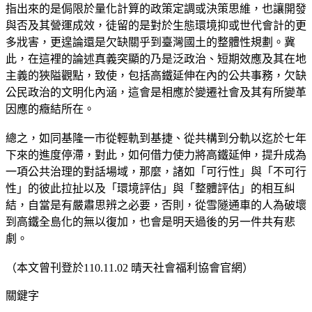
指出來的是侷限於量化計算的政策定調或決策思維，也讓開發
與否及其營運成效，徒留的是對於生態環境抑或世代會計的更
多戕害，更遑論還是欠缺關乎到臺灣國土的整體性規劃。冀
此，在這裡的論述真義突顯的乃是泛政治、短期效應及其在地
主義的狹隘觀點，致使，包括高鐵延伸在內的公共事務，欠缺
公民政治的文明化內涵，這會是相應於變遷社會及其有所變革
因應的癥結所在。
總之，如同基隆一市從輕軌到基捷、從共構到分軌以迄於七年
下來的進度停滯，對此，如何借力使力將高鐵延伸，提升成為
一項公共治理的對話場域，那麼，諸如「可行性」與「不可行
性」的彼此拉扯以及「環境評估」與「整體評估」的相互糾
結，自當是有嚴肅思辨之必要，否則，從雪隧通車的人為破壞
到高鐵全島化的無以復加，也會是明天過後的另一件共有悲
劇。
（本文曾刊登於110.11.02 晴天社會福利協會官網）
關鍵字