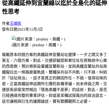
從高鐵延伸到宜蘭線以迄於全島化的延伸
性思考
作者
王順民
發布日期
2021年11月2日
(圖片來源：pixabay，高鐵。)
報載原本四個方案的高鐵延伸宜蘭站址選擇，一夕之間又多了
第五、六個方案，對此，交通部擬提新案位址在原縣政中心案
的西南側，預計將新設臺鐵宜蘭新站，並與高鐵宜蘭站共站高
鐵擬拉出一條路廊蓋軌道，雙鐵採共站不共軌，只不過，糾結
於『站址政治』，這才是真正的歸因所在，不過，值得玩味的
是，正當高鐵延伸話題所引爆的各種爭議，尚未停損之際，交
通部長卻是突然喊出『環島高鐵不是夢』的話術，對此，是否
已經通過完整的專業評估，抑或是某種試探風向的政治語言，
這也讓相與衍生的議題論述，實有整體觀照之必要。