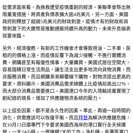
從需求面來看，為挽救遭受疫情重創的經濟，美聯準會祭出無
限量寬措施，將資產負債表擴大逾4兆美元，另一方面，美國
政府則釋放了超過5兆美元的財政刺激。疫情才有的財政和貨
幣刺激下的大撒幣是推動通脹持續升高的動力，未來升息縮表
就要來臨。
另外，經濟復甦，有新的工作機會才會導致用油、二手車、房
租的的價格上漲。而疫情反覆下為減少接觸，不進行實體消
費，網購甚至有報復性情事，大量購買，美國式居住空間大，
容易囤積日常生活用品，讓生活支出更多地流向貨物消費，而
非服務消費。而且網購漸漸顛覆線下購物，對物流提出更高的
要求。資料顯示，美國消費品需求總體上比疫情前高出22％，
而大部分消費品需要進口，美國港口今年的入境輸送量實現了
創紀錄的增長，增加了供應鏈物流系統的壓力。
以上這些因素，都不是永久性的因素。準此，再過一段時間的
消化，供需應該可以恢復平衡。而且
拜登
為解決供應鏈危機，
在10月13日還專門下令要求美國西海岸的港口實行全天候運
營，一天24小時，一周連續7天的工作。洛杉磯、長灘等港口