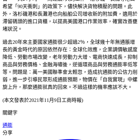
希望「90天衝刺」的政策下，儘快解決貨物積壓的問題。此
外，洛杉磯港和長灘港也向船舶公司增收新的附加費，適用於
滯留碼頭的進口貨櫃，以提高美國港口作業效率，確實改善壅
堵狀況。
過去20年來主要國家通膨很少超過2％，全球幾十年無通脹增
長的黃金時代的原因依然存在：全球化效應，企業調價敏感度
降低、勞動市場改變，老年勞動力大增、電商快速成長，抑制
商品與勞務價格、金融海嘯後，逆循環商品與勞務通膨率低等
等。問題是：萬一美國聯準會太輕忽，造成抗通膨的公信力削
弱，進一步引導民眾形成通膨預期，物價在「自我實現」中螺
旋上升，那麼通膨就真的回來。不過這樣的機率應該不大。
(本文發表於2021年11月9日工商時報)
關鍵字
通膨
分享