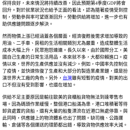
保持良好，未來情況將持續改善，因此預期第4季度GDP將會
回升。對於就業狀況也給予正面的看法，認為隨著疫情受到控
制，勞動參與率可望逐漸回升，勞動供給將增加，進一步也有
助供應鏈問題逐步解決。
然而物價上漲已經涵蓋各個層面，經濟復甦後需求增加導致的
用油、二手車、房租的生活相關類別尤為嚴重，造成整體生活
成本大幅上升，民眾抱怨連連。長久以來，由於國際分工，美
國自己生產的日常生活用品，本來就不多，大都仰賴進口。疫
情以來，世界的生產供應並沒有減少。例如，中國率先控制住
了疫情，並快速恢復了生產和大部分的製造業產業鏈，還是扮
演世界大工廠的角色。另外，
台灣
雖有短暫的疫情，對美的出
口不但沒有受到影響，也還在增加。
供給不足主要原因是輸往歐美的貨櫃船貨物無法到達零售市
場。因為碼頭作業緩慢，整個港口船滿為患，港口堆積著等待
卸貨處置的貨船，還有大量的船隻漂流在近港口無處停靠。與
此同時，供應鏈上的物流體系也出了問題。缺司機、公路運
輸、倉儲等各個運送的環節都出錯，導致貨物供應效率大減。