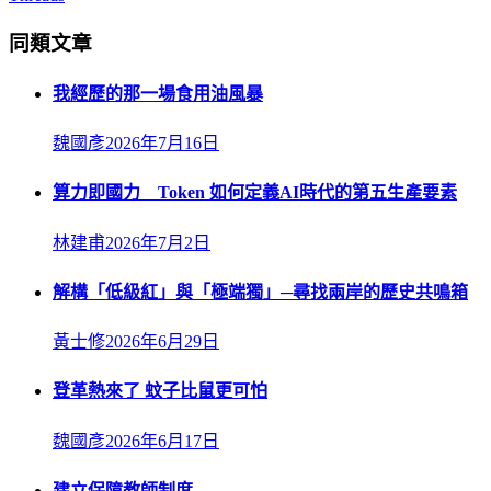
同類文章
我經歷的那一場食用油風暴
魏國彥
2026年7月16日
算力即國力 Token 如何定義AI時代的第五生產要素
林建甫
2026年7月2日
解構「低級紅」與「極端獨」─尋找兩岸的歷史共鳴箱
黃士修
2026年6月29日
登革熱來了 蚊子比鼠更可怕
魏國彥
2026年6月17日
建立保障教師制度