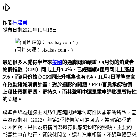
心
作者
林建甫
發布日期
2021年11月15日
(圖片來源：pixabay.com。)
最近很多人覺得半年來
美國
的通膨問題嚴重，
9
月份的消費者
物價指數（
CPI
）同比上升
5.4
％，已經連續
4
個月同比上漲超
5
％，而
9
月份核心
CPI
同比升幅為也有
4
％。
11
月
4
日聯準會宣
布啟動縮減購債計畫，對於通膨的問題，
FED
官員承認物價
上漲比預期更長、更持久，而其聲明中還是重申通膨是暫時性
的立場。
聯準會認為通膨主因乃供應鏈問題等暫時性因素影響所致，甚
至還預期明（2022）年第2季物價就可能回落。美國第3季的
GDP回落，是因為疫情回溫還有供應鏈暫時的短缺，主要的
影響集中在旅行、餐飲休閒業，還有汽車相關，不過整體需求