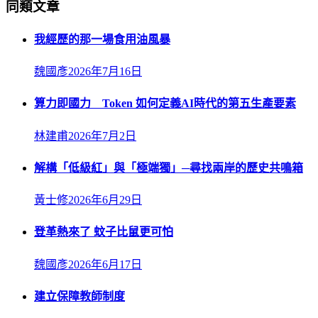
同類文章
我經歷的那一場食用油風暴
魏國彥
2026年7月16日
算力即國力 Token 如何定義AI時代的第五生產要素
林建甫
2026年7月2日
解構「低級紅」與「極端獨」─尋找兩岸的歷史共鳴箱
黃士修
2026年6月29日
登革熱來了 蚊子比鼠更可怕
魏國彥
2026年6月17日
建立保障教師制度