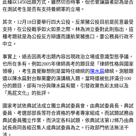
此種以1450出題方式，雖然切合時事，但也會讓論者認為是否
在測試考生是否有支持養網軍的立場。
其次，12月18日要舉行四大公投，反萊豬公投目前是民意最受
支持，在公投戰爭如火如荼之際，林為洲立委對此則指出，這
種考題就是為公投反方辯護而護航萊豬進口，要公務員行政不
中立。
事實上，過去因高考出題內容出現政治立場或意識型態爭議，
也所在多有。例如2005年律師高考的題目是「律師性格與國家
領導」，考生直覺聯想則是當時任總統的
陳水扁
總統。測驗題
還以陳水扁對台聯黨慶的演講稿入題。當時還被批評滿分100
分的題目，卻有78分與陳水扁有關，引發政黨色彩太綠以及
「馬屁文化」的批評。
國家考試依典試法成立獨立典試委員會，由典試委員長、典試
委員、考選部部長等符合資格的學者專家組成。而試題試務由
典試委員獨立作業，而決定各科試題，依典試法第12條乃由典
試長商同各組召集人或典試委員為之。行政部門依法無法干
涉。