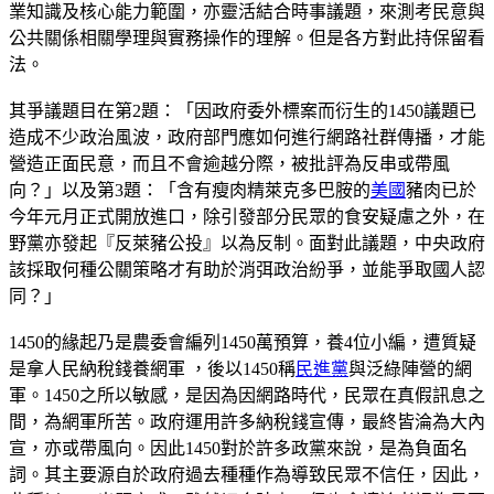
業知識及核心能力範圍，亦靈活結合時事議題，來測考民意與
公共關係相關學理與實務操作的理解。但是各方對此持保留看
法。
其爭議題目在第2題：「因政府委外標案而衍生的1450議題已
造成不少政治風波，政府部門應如何進行網路社群傳播，才能
營造正面民意，而且不會逾越分際，被批評為反串或帶風
向？」以及第3題：「含有瘦肉精萊克多巴胺的
美國
豬肉已於
今年元月正式開放進口，除引發部分民眾的食安疑慮之外，在
野黨亦發起『反萊豬公投』以為反制。面對此議題，中央政府
該採取何種公關策略才有助於消弭政治紛爭，並能爭取國人認
同？」
1450的緣起乃是農委會編列1450萬預算，養4位小編，遭質疑
是拿人民納稅錢養網軍 ，後以1450稱
民進黨
與泛綠陣營的網
軍。1450之所以敏感，是因為因網路時代，民眾在真假訊息之
間，為網軍所苦。政府運用許多納稅錢宣傳，最終皆淪為大內
宣，亦或帶風向。因此1450對於許多政黨來說，是為負面名
詞。其主要源自於政府過去種種作為導致民眾不信任，因此，