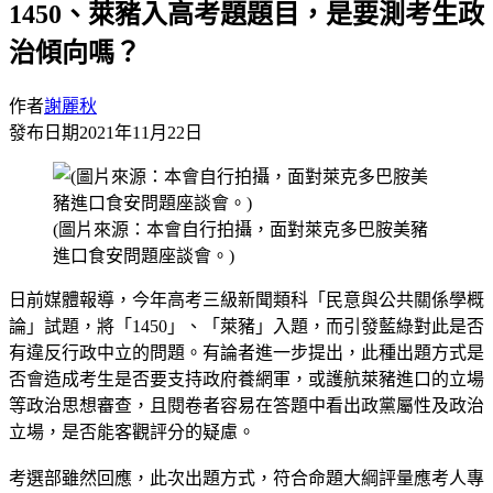
1450、萊豬入高考題題目，是要測考生政
治傾向嗎？
作者
謝麗秋
發布日期
2021年11月22日
(圖片來源：本會自行拍攝，面對萊克多巴胺美豬
進口食安問題座談會。)
日前媒體報導，今年高考三級新聞類科「民意與公共關係學概
論」試題，將「1450」、「萊豬」入題，而引發藍綠對此是否
有違反行政中立的問題。有論者進一步提出，此種出題方式是
否會造成考生是否要支持政府養網軍，或護航萊豬進口的立場
等政治思想審查，且閱卷者容易在答題中看出政黨屬性及政治
立場，是否能客觀評分的疑慮。
考選部雖然回應，此次出題方式，符合命題大綱評量應考人專