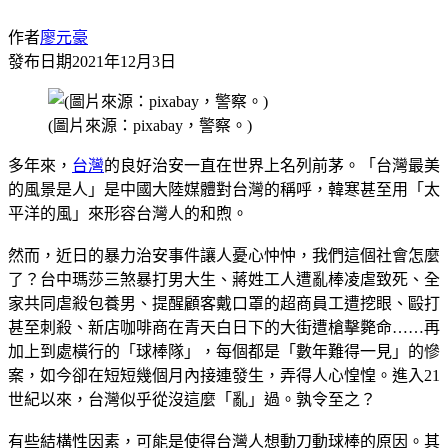
作者
廖元豪
發布日期
2021年12月3日
(圖片來源：pixabay，警察。)
多年來，
台灣
的良好治安一直在世界上名列前茅。「台灣最美
的風景是人」是中國大陸媒體對台灣的稱呼，韓寒甚至用「太
平洋的風」來形容台灣人的和煦。
然而，近日的暴力治安事件讓人憂心忡忡，我們這個社會怎麼
了？台中瑪莎三煞暴打男大生、蔣姓工人遭亂棒凌虐致死、全
家共同虐殺包養男、提醒顧客戴口罩的超商員工遭挖眼、毆打
甚至刺殺、新店咖啡商在青天白日下的大街遭槍擊斃命……再
加上到處橫行的「球棒隊」，每個都是「數年難得一見」的慘
案，如今卻在短短幾個月內接連發生，弄得人心惶惶。進入21
世紀以來，台灣似乎從沒這麼「亂」過。孰令至之？
有些結構性因素，可能是使得台灣人想動刀動球棒的原因。其