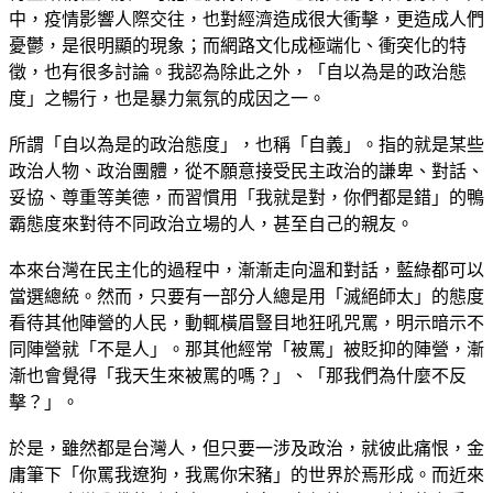
中，疫情影響人際交往，也對經濟造成很大衝擊，更造成人們
憂鬱，是很明顯的現象；而網路文化成極端化、衝突化的特
徵，也有很多討論。我認為除此之外，「自以為是的政治態
度」之暢行，也是暴力氣氛的成因之一。
所謂「自以為是的政治態度」，也稱「自義」。指的就是某些
政治人物、政治團體，從不願意接受民主政治的謙卑、對話、
妥協、尊重等美德，而習慣用「我就是對，你們都是錯」的鴨
霸態度來對待不同政治立場的人，甚至自己的親友。
本來台灣在民主化的過程中，漸漸走向溫和對話，藍綠都可以
當選總統。然而，只要有一部分人總是用「滅絕師太」的態度
看待其他陣營的人民，動輒橫眉豎目地狂吼咒罵，明示暗示不
同陣營就「不是人」。那其他經常「被罵」被貶抑的陣營，漸
漸也會覺得「我天生來被罵的嗎？」、「那我們為什麼不反
擊？」。
於是，雖然都是台灣人，但只要一涉及政治，就彼此痛恨，金
庸筆下「你罵我遼狗，我罵你宋豬」的世界於焉形成。而近來