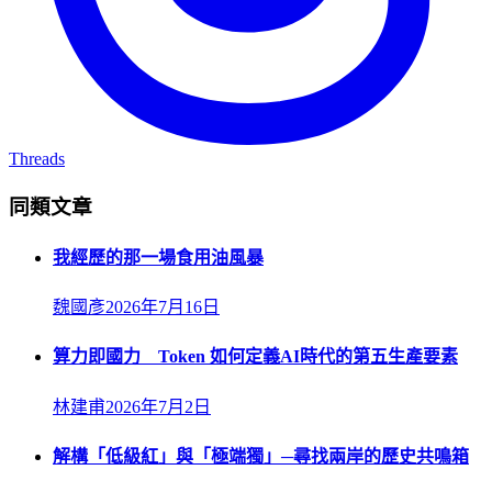
Threads
同類文章
我經歷的那一場食用油風暴
魏國彥
2026年7月16日
算力即國力 Token 如何定義AI時代的第五生產要素
林建甫
2026年7月2日
解構「低級紅」與「極端獨」─尋找兩岸的歷史共鳴箱