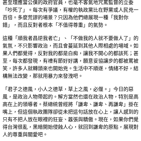
甚至理應當公僕的政府官員，也毫不客氣地咒罵監督的立委
「吵死了」。每次有爭議，有權的執政黨比在野黨或人民兇一
百倍。多麼荒謬的場景？只因為他們總展現一種「我對你
錯」，而且反對者根本「不值得尊重」的氣勢。
這種「順我者昌逆我者亡」、「不做我的人就不要做人了」的
氣氛，不只影響政治，而且會蔓延到其他人際相處的場域。如
果人們都覺得，反對我的都是白痴，讓我不開心的都該死；甚
至，每次都發現，有禮有節好好講，願意妥協讓步的都被罵被
笑，許多人就轉頭來也開始兇。生活中不順遂，情緒不好，結
構無法改變，那就用暴力來發洩吧。
「君子之德風，小人之德草，草上之風，必偃。」今日的惡
風，是政治人物帶起的。解方當然也還在政治人物，特別是高
高在上的領導者。蔡總統曾經將「謙卑、謙卑、再謙卑」掛在
嘴上，但這個執政團隊卻從未把這句話放在心上，讓人感到的
只有不把人放在眼裡的狂妄、囂張與驕傲。現在，如果你們覺
得台灣很亂，黑暗開始侵蝕人心，就回到謙卑的原點，展現對
人的尊重與關愛吧。