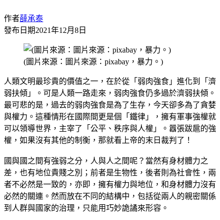
作者
薛承泰
發布日期
2021年12月8日
(圖片來源：圖片來源：pixabay，暴力。)
人類文明最珍貴的價值之一，在於從「弱肉強食」進化到「濟
弱扶傾」。可是人類一路走來，弱肉強食仍多過於濟弱扶傾。
最可悲的是，過去的弱肉強食是為了生存，今天卻多為了貪婪
與權力。這種情形在國際間更是個「鐵律」，擁有軍事強權就
可以領導世界，主宰了「公平、秩序與人權」。囂張跋扈的強
權，如果沒有其他的制衡，那就看上帝的末日裁判了！
國與國之間有強弱之分，人與人之間呢？當然有身材體力之
差，也有地位貴賤之別；前者是生物性，後者則為社會性，兩
者不必然是一致的，亦即，擁有權力與地位，和身材體力沒有
必然的關連。然而放在不同的結構中，包括從兩人的親密關係
到人群與國家的治理，只能用巧妙詭譎來形容。