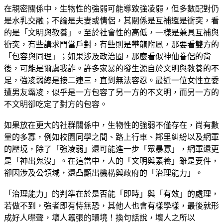
在親密關係中，生物性的強弱可能導致強凌弱，但多數配對仍
是水乳交融；不論是夫妻或情侶，其關係是互補還是衝突，看
的是「文明與教養」。至於社會性的高低，一樣是兼具互補與
衝突，有些講求門當戶對，有些則是攀龍附鳳，那要看雙方的
「包容與同理」；如果涉及政治圈，那麼看似神仙眷侶的背
後，可能是爾虞我詐。許多家暴的發生源自於文明與教養的不
足，強凌弱總是接二連三，直到無法容忍。最近一位女性立委
遭男友霸凌，似乎是一方包容了另一方的不文明，而另一方的
不文明卻吃定了對方的包容。
如果放在更大的社群關係中，生物性的強弱不僅存在，尚有數
量的多寡，例如校園同學之間、路上行車、鄰里糾紛以及網軍
的壓境，除了「強凌弱」還可能進一步「眾暴寡」，網軍還更
是「神出鬼沒」。在這當中，人的「文明與素養」雖是要件，
卻因涉及公領域，還凸顯出機構與政府的「治理能力」。
「治理能力」的判準在於是否能「即時」與「有效」的處理，
若做不到，強者即有恃無恐，其他人也會有樣學樣，最後就形
成好人噤聲，壞人囂張的環境！換句話說，壞人之所以