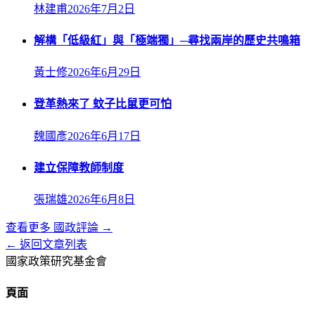
林建甫
2026年7月2日
解構「低級紅」與「極端獨」─尋找兩岸的歷史共鳴箱
黃士修
2026年6月29日
登革熱來了 蚊子比鼠更可怕
魏國彥
2026年6月17日
建立保障教師制度
張瑞雄
2026年6月8日
查看更多
國政評論
→
← 返回文章列表
國家政策研究基金會
頁面