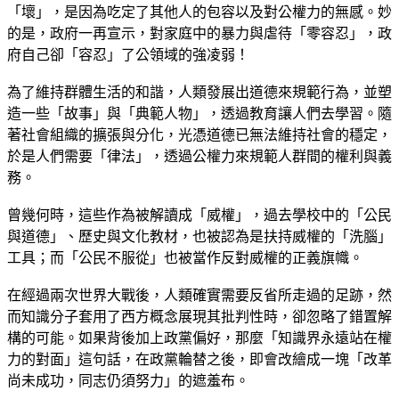
「壞」，是因為吃定了其他人的包容以及對公權力的無感。妙
的是，政府一再宣示，對家庭中的暴力與虐待「零容忍」，政
府自己卻「容忍」了公領域的強凌弱！
為了維持群體生活的和諧，人類發展出道德來規範行為，並塑
造一些「故事」與「典範人物」，透過教育讓人們去學習。隨
著社會組織的擴張與分化，光憑道德已無法維持社會的穩定，
於是人們需要「律法」，透過公權力來規範人群間的權利與義
務。
曾幾何時，這些作為被解讀成「威權」，過去學校中的「公民
與道德」、歷史與文化教材，也被認為是扶持威權的「洗腦」
工具；而「公民不服從」也被當作反對威權的正義旗幟。
在經過兩次世界大戰後，人類確實需要反省所走過的足跡，然
而知識分子套用了西方概念展現其批判性時，卻忽略了錯置解
構的可能。如果背後加上政黨偏好，那麼「知識界永遠站在權
力的對面」這句話，在政黨輪替之後，即會改繪成一塊「改革
尚未成功，同志仍須努力」的遮羞布。