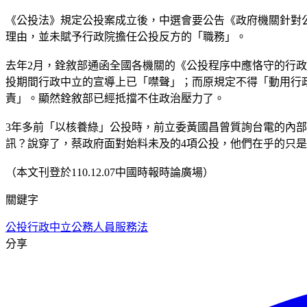
《公投法》規定公投案成立後，中選會要公告《政府機關針對
理由，並未賦予行政院擔任公投反方的「職務」。
去年2月，銓敘部通函全國各機關的《公投程序中應恪守的行政
投期間行政中立的宣導上已「噤聲」；而原規定不得「動用行
責」。顯然銓敘部已經抵擋不住政治壓力了。
3年多前「以核養綠」公投時，前立委黃國昌曾質詢台電的內
訊？說穿了，蔡政府面對始料未及的4項公投，他們在乎的只
（本文刊登於110.12.07中國時報時論廣場）
關鍵字
公投
行政中立
公務人員服務法
分享