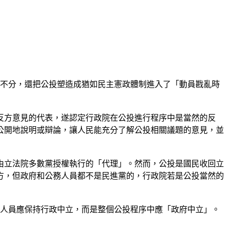
政不分，還把公投塑造成猶如民主憲政體制進入了「動員戡亂時
反方意見的代表，遂認定行政院在公投進行程序中是當然的反
公開地說明或辯論，讓人民能充分了解公投相關議題的意見，並
由立法院多數黨授權執行的「代理」。然而，公投是國民收回立
方，但政府和公務人員都不是民進黨的，行政院若是公投當然的
務人員應保持行政中立，而是整個公投程序中應「政府中立」。