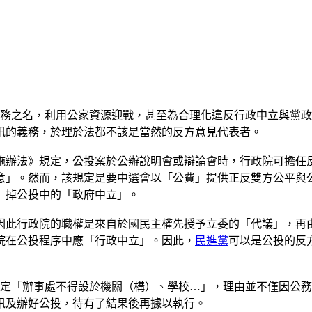
公務之名，利用公家資源迎戰，甚至為合理化違反行政中立與黨
訊的義務，於理於法都不該是當然的反方意見代表者。
施辦法》規定，公投案於公辦說明會或辯論會時，行政院可擔任
意」。然而，該規定是要中選會以「公費」提供正反雙方公平與
」掉公投中的「政府中立」。
因此行政院的職權是來自於國民主權先授予立委的「代議」，再
院在公投程序中應「行政中立」。因此，
民進黨
可以是公投的反
規定「辦事處不得設於機關（構）、學校…」，理由並不僅因公
訊及辦好公投，待有了結果後再據以執行。