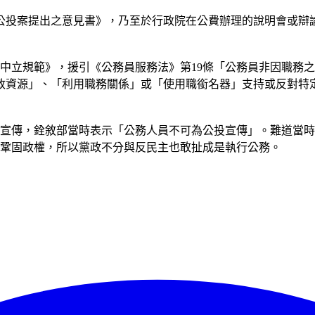
公投案提出之意見書》，乃至於行政院在公費辦理的說明會或辯
中立規範》，援引《公務員服務法》第19條「公務員非因職務
政資源」、「利用職務關係」或「使用職銜名器」支持或反對特
部宣傳，銓敘部當時表示「公務人員不可為公投宣傳」。難道當
是鞏固政權，所以黨政不分與反民主也敢扯成是執行公務。