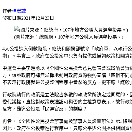
作者
桂宏誠
發布日期
2021年12月23日
(圖片來源：總統府，107年地方公職人員選舉投票。)
4大公投進入倒數階段，總統和閣揆卻號令「政府軍」以執行
期」。事實上，政府在公投案中只負有提供或備詢政策相關資
中選會主委李進勇以《全國性公民投票意見發表會或辯論會實
方，讓蔡政府可肆無忌憚地動用政府資源強勢宣講「四個不同
不表示行政院就是公投整個程序中當然的反方，更不應「謀殺
行政院執行的政策是立法院占多數的執政黨所決定或同意的，
委代議權，直接對政策表達認可與否的主權意思表示，故行政
反方，難道公投是「民逼官反」的制度？
再者，《全國性公民投票辦事處及辦事人員設置辦法》第3條
因此，政府在公投案進行程序中，只應公平與公開提供相關資