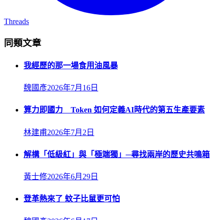
Threads
同類文章
我經歷的那一場食用油風暴
魏國彥
2026年7月16日
算力即國力 Token 如何定義AI時代的第五生產要素
林建甫
2026年7月2日
解構「低級紅」與「極端獨」─尋找兩岸的歷史共鳴箱
黃士修
2026年6月29日
登革熱來了 蚊子比鼠更可怕