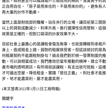
逼出。政府甚至可以縮減每戶三間自用的規則，落實房子的真
正自用自住，「房子是用來住的，不是用來炒的」，避免有人
再大量的炒作不動產。
當然上面是財政部的職權。站在央行的立場，讓目前第三間房
以上的貸款成數減少，利率升高，進行選擇性信用管制，這個
政策是正確的，但對口袋深的炒家效果不大。
目前社會上最擔心的是課稅會傷及無辜，也就是轉嫁到承租戶
身上，造成租金上揚，弱勢的租屋族受害。但這該檢討的是為
何租屋契約不能跟稅制掛勾？過去我們對於統一發票制度的推
動，可以說相當成功。我們應效仿當年推動的精神，建立不動
產市場的透明資訊。有所得就該課稅，有支出就可抵稅，這樣
才可逼出空屋，降低租金，實踐「居住正義」。則社會才能進
步，地才能盡其利，屋才能盡其用。
(本文發表2022年1月11日工商時報)
關鍵字