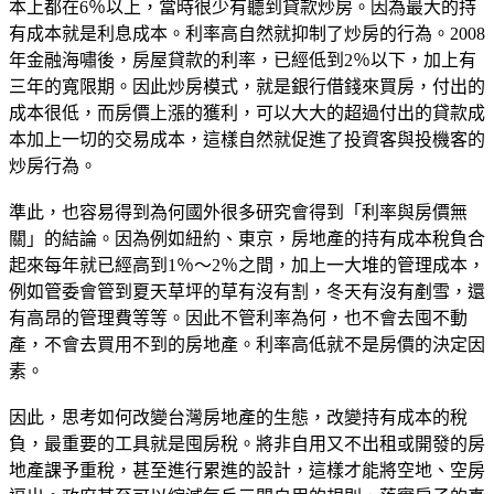
本上都在6％以上，當時很少有聽到貸款炒房。因為最大的持
有成本就是利息成本。利率高自然就抑制了炒房的行為。2008
年金融海嘯後，房屋貸款的利率，已經低到2％以下，加上有
三年的寬限期。因此炒房模式，就是銀行借錢來買房，付出的
成本很低，而房價上漲的獲利，可以大大的超過付出的貸款成
本加上一切的交易成本，這樣自然就促進了投資客與投機客的
炒房行為。
準此，也容易得到為何國外很多研究會得到「利率與房價無
關」的結論。因為例如紐約、東京，房地產的持有成本稅負合
起來每年就已經高到1％～2％之間，加上一大堆的管理成本，
例如管委會管到夏天草坪的草有沒有割，冬天有沒有剷雪，還
有高昂的管理費等等。因此不管利率為何，也不會去囤不動
產，不會去買用不到的房地產。利率高低就不是房價的決定因
素。
因此，思考如何改變台灣房地產的生態，改變持有成本的稅
負，最重要的工具就是囤房稅。將非自用又不出租或開發的房
地產課予重稅，甚至進行累進的設計，這樣才能將空地、空房