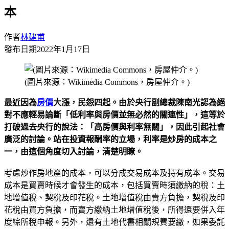
本
作者
林建甫
發布日期
2022年1月17日
(圖片來源：Wikimedia Commons，房屋仲介。)
最近因為
房價
大漲，民怨四起。由於央行副總裁陳南光認為絕
對不應輕易論斷「低利率與房價並無必然的關連性」，這等於
打破過去央行的說法：「高房價與利率無關」，因此引起社會
廣泛的討論。站在投資報酬率的立場，利率是炒房的成本之
一，由這個角度切入討論，清楚明瞭。
考慮炒作房地產的成本，可以分成交易成本及持有成本。交易
成本是買賣時候才會發生的成本，包括買賣時須繳納的稅：土
地增值稅、契稅及印花稅。土地增值稅由賣方負擔，契稅及印
花稅由買方負擔，而賣方繳納土地增值稅後，所得還要併入年
度綜所稅申報。另外，還有土地代書相關規費要繳，如果委託