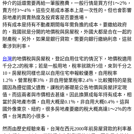
仲介的話還需要再給一筆服務費，一般行情是買方付1～2％，
賣方付3～4％。這些交易成本基本上是一次性的。但也會影響
房地產的買賣熱度及投資客是否要進場。
持有成本是持有不動產期間每年需負擔的成本。要繳給政府
的，我國就是分開的地價稅與房屋稅，外國大都是合在一起的
財產稅。另外，如果是銀行貸款，需要向銀行繳納利息，這就
牽涉到利率。
台灣
的地價稅與房屋稅，登記自用住宅的情況下，地價稅適用
千分之2的稅率；若是一般用地，稅率就跳升5倍，來到千分之
10。房屋稅同樣也是以自用住宅申報較優惠，自用稅率
1.2％，營業稅率3％，非自用營業稅率2.4％。比較獨特的是我
國因為遵從國父遺教，課稅的基礎是公告地價與房屋評定現
值。而這兩者與市價相去甚遠。因此換算成每年持有成本，相
當於房地產市價，自用大概是0.1％，非自用大概0.4％。這與
國外像東京、紐約，很多房地產要繳的稅大概高達1～2％的市
價。台灣真的小很多。
然而由歷史經驗來看，台灣在西元2000年前房屋貸款的利率基