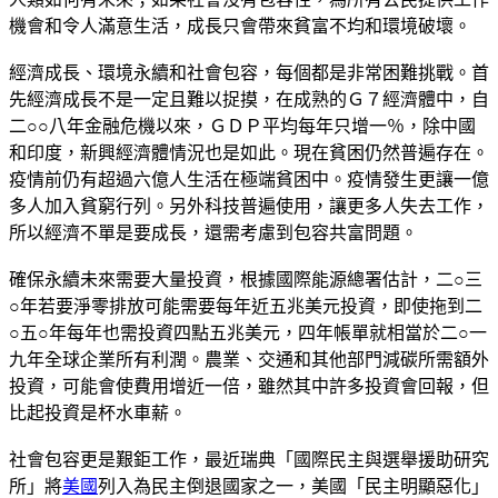
機會和令人滿意生活，成長只會帶來貧富不均和環境破壞。
經濟成長、環境永續和社會包容，每個都是非常困難挑戰。首
先經濟成長不是一定且難以捉摸，在成熟的Ｇ７經濟體中，自
二○○八年金融危機以來，ＧＤＰ平均每年只增一％，除中國
和印度，新興經濟體情況也是如此。現在貧困仍然普遍存在。
疫情前仍有超過六億人生活在極端貧困中。疫情發生更讓一億
多人加入貧窮行列。另外科技普遍使用，讓更多人失去工作，
所以經濟不單是要成長，還需考慮到包容共富問題。
確保永續未來需要大量投資，根據國際能源總署估計，二○三
○年若要淨零排放可能需要每年近五兆美元投資，即使拖到二
○五○年每年也需投資四點五兆美元，四年帳單就相當於二○一
九年全球企業所有利潤。農業、交通和其他部門減碳所需額外
投資，可能會使費用增近一倍，雖然其中許多投資會回報，但
比起投資是杯水車薪。
社會包容更是艱鉅工作，最近瑞典「國際民主與選舉援助研究
所」將
美國
列入為民主倒退國家之一，美國「民主明顯惡化」