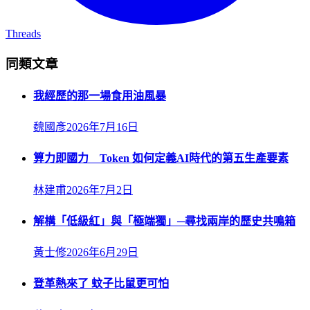
Threads
同類文章
我經歷的那一場食用油風暴
魏國彥
2026年7月16日
算力即國力 Token 如何定義AI時代的第五生產要素
林建甫
2026年7月2日
解構「低級紅」與「極端獨」─尋找兩岸的歷史共鳴箱
黃士修
2026年6月29日
登革熱來了 蚊子比鼠更可怕