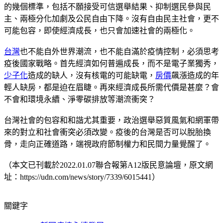
的幾個標準，包括不願接受可信選舉結果、抑制選民參與民
主、兩極分化加劇及公民自由下降。沒有自由民主社會，更不
可能包容，即使經濟成長，也只會加速社會的兩極化。
台灣
也不能自外世界潮流，也不能自滿於疫情控制，必須思考
疫後國家戰略。首先經濟如何普遍成長，而不是電子業獨秀，
少子化
造成的缺人，沒有核電的可能缺電，
房價
飆漲造成的年
輕人缺房，都是迫在眉睫。再來經濟成長所需代價是甚麼？會
不會和環境永續、淨零碳排放等潮流衝突？
台灣社會的包容和和諧尤其重要，政治選舉惡質風氣和網軍帶
來的對立和社會衝突必須改變。疫後的台灣是否可以脫胎換
骨，走向正確道路，端視政府節制權力和民間力量覺醒了。
（本文已刊載於2022.01.07聯合報第A12版民意論壇，原文網
址：https://udn.com/news/story/7339/6015441）
關鍵字