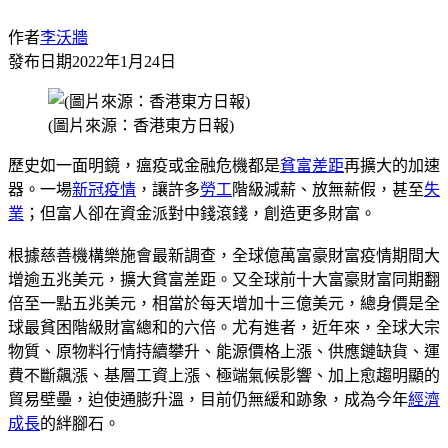
作者
李沃牆
發布日期
2022年1月24日
(圖片來源：香港東方日報)
歷史如一面明鏡，瘟疫或金融危機都是
貧富差距
再擴大的加速
器。一場
新冠疫情
，讓許多
勞工
階級減薪、放無薪假，甚至
失
業
；但富人卻在資金派對中錢滾錢，創造更多財富。
根據慈善機構樂施會最新調查，全球億萬富豪財富疫情期間大
增逾五兆美元，擴大貧富差距。又全球前十大富豪財富同期翻
倍至一點五兆美元，相當於每天增加十三億美元，總身價是全
球最貧困階級財富總和的六倍。尤有進者，近年來，全球大宗
物質、原物料行情持續攀升、能源價格上漲、供應鏈缺貨、運
費不斷飆漲、基層工資上漲、極端氣候影響、加上愈趨明顯的
貿易壁壘，迫使通膨升溫，目前仍無緩和跡象，成為今年
經濟
成長
的絆腳石。