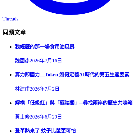
Threads
同類文章
我經歷的那一場食用油風暴
魏國彥
2026年7月16日
算力即國力 Token 如何定義AI時代的第五生產要素
林建甫
2026年7月2日
解構「低級紅」與「極端獨」─尋找兩岸的歷史共鳴箱
黃士修
2026年6月29日
登革熱來了 蚊子比鼠更可怕