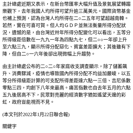
主計總處近期又表示，在新台幣匯率大幅升值及景氣展望轉趨
樂觀下，去年我國人均所得可望升逾三萬美元。國際貨幣基金
也補上預測，認為台灣人均所得在二○二五年可望超越南韓。
若然，實在可喜可賀。但人均ＧＤＰ並無法衡量所得分配狀
況，遺憾的是，由台灣近卅年所得分配變化可以看出，五等分
所得級距倍數在一九九一年為四點九七，但二○○一年卻上升
至六點三九，顯示所得分配惡化、貧富差距擴大；其後雖有下
降，但自二○一六年後卻出現微幅上升趨勢。
由主計總處公布的二○二○年家庭收支調查顯示，除了儲蓄飆
升、消費驟減，疫情也導致國內所得分配不均益加嚴峻，以五
等分所得級距計算的可支配所得差距達六點一三倍、吉尼係數
零點三四，均創下八年來最高。痛苦指數也自去年五月的六點
五九後居高不下，民眾對亮麗的經濟數字猶如遙望天邊的彩
虹，政府豈能視而不見。
(本文刊於2022年1月22日聯合報)
關鍵字