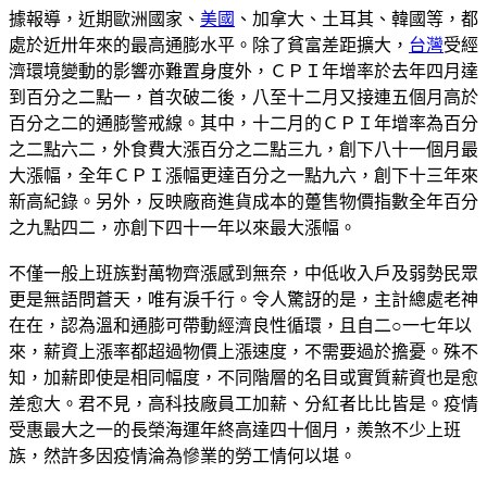
據報導，近期歐洲國家、
美國
、加拿大、土耳其、韓國等，都
處於近卅年來的最高通膨水平。除了貧富差距擴大，
台灣
受經
濟環境變動的影響亦難置身度外，ＣＰＩ年增率於去年四月達
到百分之二點一，首次破二後，八至十二月又接連五個月高於
百分之二的通膨警戒線。其中，十二月的ＣＰＩ年增率為百分
之二點六二，外食費大漲百分之二點三九，創下八十一個月最
大漲幅，全年ＣＰＩ漲幅更達百分之一點九六，創下十三年來
新高紀錄。另外，反映廠商進貨成本的躉售物價指數全年百分
之九點四二，亦創下四十一年以來最大漲幅。
不僅一般上班族對萬物齊漲感到無奈，中低收入戶及弱勢民眾
更是無語問蒼天，唯有淚千行。令人驚訝的是，主計總處老神
在在，認為溫和通膨可帶動經濟良性循環，且自二○一七年以
來，薪資上漲率都超過物價上漲速度，不需要過於擔憂。殊不
知，加薪即使是相同幅度，不同階層的名目或實質薪資也是愈
差愈大。君不見，高科技廠員工加薪、分紅者比比皆是。疫情
受惠最大之一的長榮海運年終高達四十個月，羨煞不少上班
族，然許多因疫情淪為慘業的勞工情何以堪。