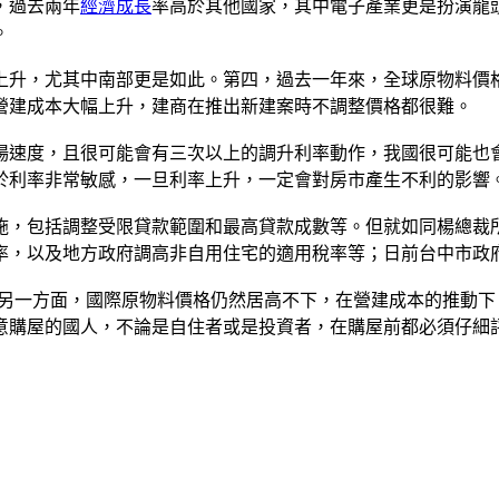
，過去兩年
經濟成長
率高於其他國家，其中電子產業更是扮演龍
。
上升，尤其中南部更是如此。第四，過去一年來，全球原物料價格
營建成本大幅上升，建商在推出新建案時不調整價格都很難。
場速度，且很可能會有三次以上的調升利率動作，我國很可能也
於利率非常敏感，一旦利率上升，一定會對房市產生不利的影響
施，包括調整受限貸款範圍和最高貸款成數等。但就如同楊總裁
率，以及地方政府調高非自用住宅的適用稅率等；日前台中市政
。另一方面，國際原物料價格仍然居高不下，在營建成本的推動
意購屋的國人，不論是自住者或是投資者，在購屋前都必須仔細