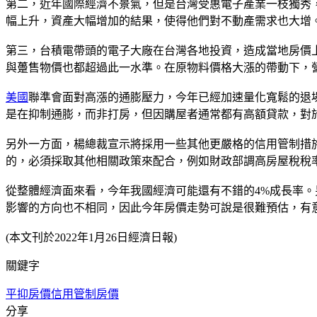
第二，近年國際經濟不景氣，但是台灣受惠電子產業一枝獨秀
幅上升，資產大幅增加的結果，使得他們對不動產需求也大增
第三，台積電帶頭的電子大廠在台灣各地投資，造成當地房價
與躉售物價也都超過此一水準。在原物料價格大漲的帶動下，
美國
聯準會面對高漲的通膨壓力，今年已經加速量化寬鬆的退
是在抑制通膨，而非打房，但因購屋者通常都有高額貸款，對
另外一方面，楊總裁宣示將採用一些其他更嚴格的信用管制措
的，必須採取其他相關政策來配合，例如財政部調高房屋稅稅
從整體經濟面來看，今年我國經濟可能還有不錯的4%成長率
影響的方向也不相同，因此今年房價走勢可說是很難預估，有
(本文刊於2022年1月26日經濟日報)
關鍵字
平抑房價
信用管制
房價
分享