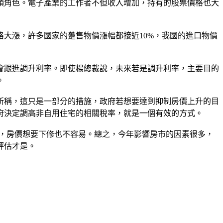
頭角色。電子產業的工作者不但收入增加，持有的股票價格也大
大漲，許多國家的躉售物價漲幅都接近10%，我國的進口物價
會跟進調升利率。即使楊總裁說，未來若是調升利率，主要目的
。
所稱，這只是一部分的措施，政府若想要達到抑制房價上升的目
府決定調高非自用住宅的相關稅率，就是一個有效的方式。
下，房價想要下修也不容易。總之，今年影響房市的因素很多，
評估才是。