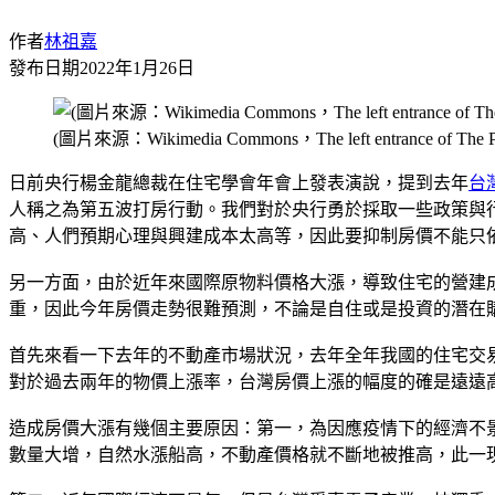
作者
林祖嘉
發布日期
2022年1月26日
(圖片來源：Wikimedia Commons，The left entrance of The P
日前央行楊金龍總裁在住宅學會年會上發表演說，提到去年
台
人稱之為第五波打房行動。我們對於央行勇於採取一些政策與
高、人們預期心理與興建成本太高等，因此要抑制房價不能只
另一方面，由於近年來國際原物料價格大漲，導致住宅的營建
重，因此今年房價走勢很難預測，不論是自住或是投資的潛在
首先來看一下去年的不動產市場狀況，去年全年我國的住宅交易量為2
對於過去兩年的物價上漲率，台灣房價上漲的幅度的確是遠遠
造成房價大漲有幾個主要原因：第一，為因應疫情下的經濟不景
數量大增，自然水漲船高，不動產價格就不斷地被推高，此一