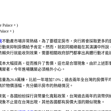
alace。)
灣
不動產市場非常熱絡，為了要穩定房市，央行將會採取更多的
行動來抑制房價給予肯定。然而，就如同楊總裁在其演講中所說
依賴央行就能收到效果，需要相關政府部門都拿出具體行動才能
成本大幅提高，從而推升了售價，這也是合理現象。由於上述影
購屋者，今年進場購屋必須格外小心。
6.8萬棟，比前一年增加7.0%；過去兩年全台灣的房價平均上漲
高於物價漲幅，充分顯示房市的熱絡情況。
氣，各國紛紛採行貨幣量化寬鬆政策，台灣過去兩年的貨幣供給
現象不止是在台灣出現，其他各國都有房價大漲的類似現象。