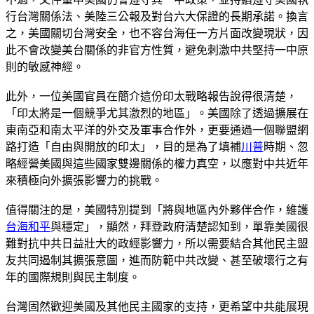
行台灣關係法、美陸三公報及對台六大保證的長期承諾。換言
之，美國關切台灣安全，也不容台海任一方片面改變現狀，因
此不會改變美台關係的非官方性質，避免刺激中共堅持一中原
則的敏感神經。
此外，一位美國官員在簡介這份印太戰略報告說得很清楚，
「印太將是一個競爭尤其激烈的地區」。美國除了透過擴展在
東南亞和南太平洋的外交及軍事合作外，更要通過一個聯盟網
路打造「自由與開放的印太」，目的是為了填補
川普
時期、忽
略經營美國與這些國家雙邊關係的權力真空，以應對中共近年
來積極向外擴張影響力的挑戰。
值得關注的是，美國特別提到「將與地區內外夥伴合作，維護
台海和平
與穩定」，顯然，拜登政府清楚認知到，單靠美國很
難對抗中共日益壯大的政經影響力，所以需要結合其他民主盟
友共同遏制其擴張意圖，進而防範中共改變、甚至破壞行之有
年的國際規則與民主制度。
台灣固然歡迎美國及其他民主國家的支持，更希望中共能展現