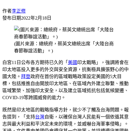
作者
李正修
發布日期
2022年2月18日
(圖片來源：總統府，蔡英文總統出席「大陸台商
春節聯誼活動」。)
白宮11日公布各方期待已久的「
美國
印太戰略」，強調將會在
印太地區投入更多的外交與安全資源，抗衡極具擴張野心的中
國大陸。
拜登
政府在首份的區域戰略政策設定美國的5大目
標，包括推進自由開放印太地區、在區域內外建立聯繫、推動
區域繁榮、加強印太安全，以及建立區域抵抗包括氣候變遷、
COVID-19等跨國威脅的能力。
既然是印太地區的戰略指導方針，就少不了觸及台海問題。報
告提到，「支持
台灣
自衛，以確保台灣人民能有一個依循其意
志與最大利益和平決定未來的環境，並威嚇台海軍事侵略」。
不過，文件重申美國仍會遵守其一中政策，並持續遵守美國執