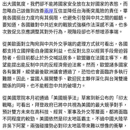
出大國氣度，我們卻不能將國家安全放在友好國家的表態，而
忽略自己該做到改善
兩岸
互信並降低台海衝突風險的責任，畢
竟各國挺台力度均有其侷限，也避免引發與中共之間的齟齬。
要知道，各國雖對中共近來的戰狼式強橫作法深感不滿，也多
次敦促北京應調整其對外行為，現階段卻也不想增添事端。
從美歐面對立陶宛與中共外交爭端的處理方式就可看出，各國
都支持立國捍衛自身國家利益，也反對北京以經貿手段脅迫弱
勢者，但目前都止於外交喊話居多。歐盟雖在法國主導下，希
望能提出能反制中共的反經濟脅迫法案。然而，歐盟諸多國家
各有盤算，縱使最後歐洲議會通過了，恐怕也會面臨許多執行
難題。因此，當國人展開雙手、歡迎民主夥伴深化與台灣雙邊
關係的同時，也不能輕忽中共的破壞力。
從美國眾院本月初通過「美國競爭法」草案到新公布的「印太
戰略」可看出，拜登政府已將中共視為美國的最大競爭對手，
預計雙方未來在高科技、經貿、軍事及外交等層面，都將面臨
不同程度的較勁。美國依然是印太地區霸主，不過中國大陸早
非吳下阿蒙，兩強碰撞勢必對印太地區帶來難以想像的衝擊，