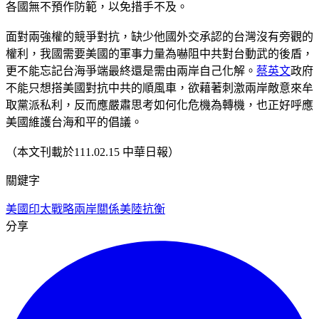
各國無不預作防範，以免措手不及。
面對兩強權的競爭對抗，缺少他國外交承認的台灣沒有旁觀的
權利，我國需要美國的軍事力量為嚇阻中共對台動武的後盾，
更不能忘記台海爭端最終還是需由兩岸自己化解。
蔡英文
政府
不能只想搭美國對抗中共的順風車，欲藉著刺激兩岸敵意來牟
取黨派私利，反而應嚴肅思考如何化危機為轉機，也正好呼應
美國維護台海和平的倡議。
（本文刊載於111.02.15 中華日報）
關鍵字
美國印太戰略
兩岸關係
美陸抗衡
分享