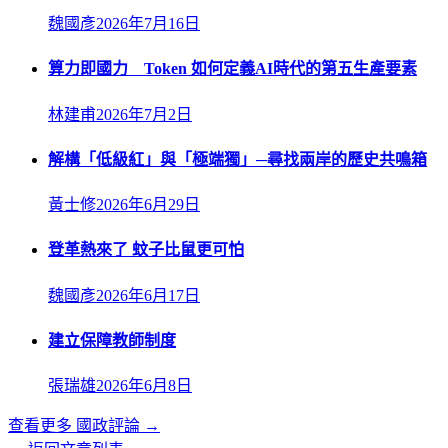
魏國彥
2026年7月16日
算力即國力 Token 如何定義AI時代的第五生產要素
林建甫
2026年7月2日
解構「低級紅」與「極端獨」─尋找兩岸的歷史共鳴箱
黃士修
2026年6月29日
登革熱來了 蚊子比鼠更可怕
魏國彥
2026年6月17日
建立保障教師制度
張瑞雄
2026年6月8日
查看更多
國政評論
→