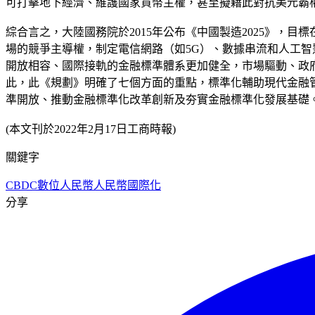
可打擊地下經濟、維護國家貨幣主權，甚至擬藉此對抗美元霸
綜合言之，大陸國務院於2015年公布《中國製造2025》，目
場的競爭主導權，制定電信網路（如5G）、數據串流和人工智
開放相容、國際接軌的金融標準體系更加健全，市場驅動、政
此，此《規劃》明確了七個方面的重點，標準化輔助現代金融
準開放、推動金融標準化改革創新及夯實金融標準化發展基礎
(本文刊於2022年2月17日工商時報)
關鍵字
CBDC
數位人民幣
人民幣國際化
分享