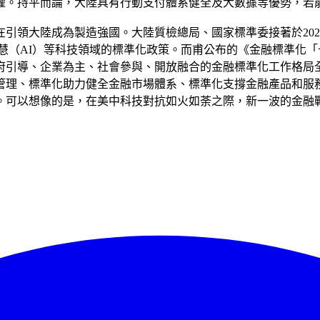
權。持平而論，大陸具有行動支付體系健全及大數據等優勢，若
標在引領大陸成為製造強國。大陸質檢總局、國家標準委接著於202
慧（AI）等科技領域的標準化政策。而甫公布的《金融標準化「
府引導、企業為主、社會參與、開放融合的金融標準化工作格局
管理、標準化助力健全金融市場體系、標準化支撐金融產品和服
。可以想像的是，在美中科技對抗如火如荼之際，新一波的金融