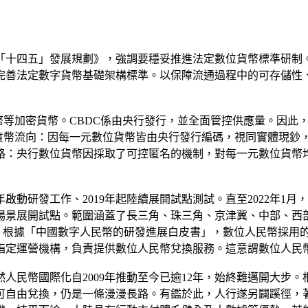
化「十四五」發展規劃》，強調要穩妥推進法定數位貨幣標準研制
完善法定數字貨幣基礎架構標準。以保障流通過程中的可存儲性
幣等加密貨幣。CBDC係由央行發行，並全面管控供應量。因此
握貨幣流向：因每一元數位貨幣皆由央行發行編碼，視同實體現鈔
賂：央行數位貨幣因採取了可控匿名的機制，對每一元數位貨幣
7年啟動研發工作、2019年起陸續展開試點測試。直至2022年1
景展開試點。範圍涵蓋了長三角、珠三角、京津冀、中部、西部、
錢包。根據「中國數字人民幣的研發進展白皮書」，數位人民幣採用
指定運營機構，負責提供數位人民幣兌換服務。這意謂數位人民
民幣國際化自2009年推動至今已逾12年，始終難邁開大步。根
要達成可自由兌換，仍是一條漫漫長路。有鑑於此，人行遂另闢蹊