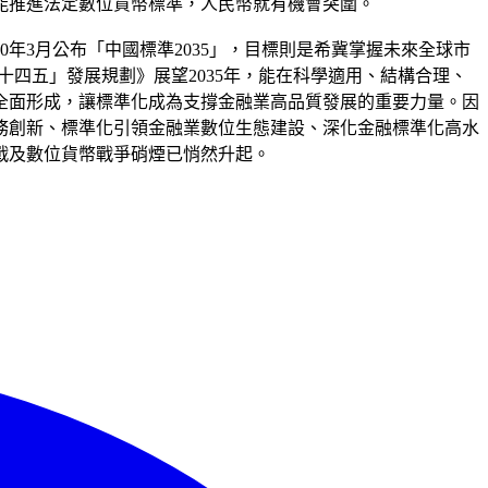
能推進法定數位貨幣標準，人民幣就有機會突圍。
0年3月公布「中國標準2035」，目標則是希冀掌握未來全球市
十四五」發展規劃》展望2035年，能在科學適用、結構合理、
全面形成，讓標準化成為支撐金融業高品質發展的重要力量。因
務創新、標準化引領金融業數位生態建設、深化金融標準化高水
戰及數位貨幣戰爭硝煙已悄然升起。