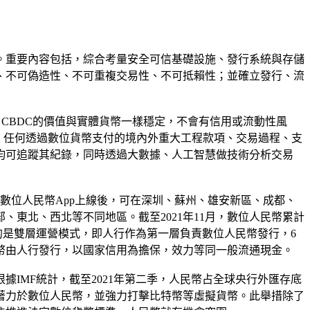
。重要內容包括，綜合考量安全可信基礎設施、發行系統與存儲
、不可偽造性、不可重複交易性、不可抵賴性；並確立發行、流
，CBDC的價值與實體貨幣一樣穩定，不會有信用或流動性風
，任何透過數位貨幣支付的境內外重大工程款項、交易過程、支
均可追蹤其紀錄，同時透過大數據、人工智慧做技術分析交易
月，數位人民幣App上線後，可在深圳、蘇州、雄安新區、成都、
東北、西北等不同地區。截至2021年11月，數位人民幣累計
的是雙層運營模式，即人行作為第一層負責數位人民幣發行，6
幣由人行發行，以國家信用為擔保，效力等同一般流通現金。
據IMF統計，截至2021年第二季，人民幣占全球央行外匯存底
徑，著力於數位人民幣，並強力打擊比特幣等虛擬貨幣。此舉措除了