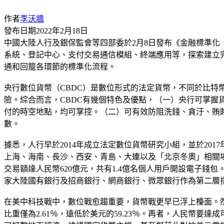
作者
李沃牆
發布日期
2022年2月18日
中國大陸人行及銀保監會等四部委於2月8日發布《金融標準
系統、登記中心、支付交易通信模組、終端應用等，探索建立
通和回籠各環節的標準化流程。
央行數位貨幣（CBDC）是數位形式的法定貨幣，不同於比特
險。綜合而言，CBDC有幾個特色及優點，（一）央行可掌
付的時空地點，均可掌控。（二）可有效防阻洗錢、貪汙、賄
數。
據悉，人行早於2014年成立法定數位貨幣研究小組，並於201
上海、海南、長沙、西安、青島、大連以及「北京冬奧」相關場
交易額達人民幣620億元，共有1.4億名個人用戶開設電子
家大陸國有銀行及招商銀行、網商銀行、微眾銀行作為第二層
在美中科技戰中，數位戰愈趨重要，貨幣戰更早已浮上檯面。然人
比重僅為2.61％，遠低於美元的59.23％。再者，人民幣