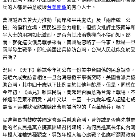
兵的人都是惡意破壞
台美關係
的有心人士。
曹興誠過去曾大力推動「兩岸和平共處法」及「兩岸統一公
投」的偏和立場，遭民進黨全力痛批，但這次批評主張兩岸和
平人士的用詞如此激烈，是否有其政治動機尚不得而知。然
而，就從這次俄烏戰爭來看，曹興誠忽略了一件事，就是一旦
兩岸發生戰爭，即使美國出兵協防台灣，台灣人民就能免於受
害嗎？
況且，《天下》雜誌今年初公布一份美中台關係的民意調查，
有近六成受訪者相信一旦台海爆發軍事衝突時，美國會派兵協
助台灣，其中四十歲以下比例高於其他年齡層。但是，同樣在
今年初，《遠見》雜誌民調，問起是否願意為台灣上戰場，不
僅過半民眾不願意，其中又以二十至二十九歲年輕人超過七成
最高。這種狀況能訓練出曹興誠所說的「百萬精兵」嗎？
民進黨長期鼓吹美國定會派兵幫助台灣，曹興誠是否應先質問
他的老友民進黨立院黨團總召柯建銘：為何民進黨長年向台灣
年輕人灌輸這種觀念，導致年輕人無心應戰？也應呼籲蔡政府