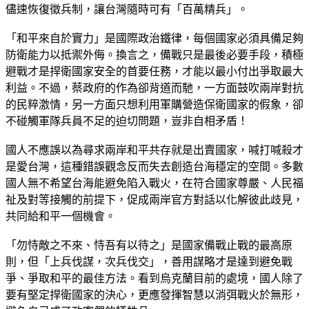
儘速恢復徵兵制，讓台灣隨時可有「百萬精兵」。
「和平來自於實力」是國際政治鐵律，每個國家必須具備足夠
防衛能力以抵禦外侮。換言之，備戰只是最後必要手段，積極
避戰才是捍衛國家安全的首要任務，才能以最小付出爭取最大
利益。不過，蔡政府的作為卻背道而馳，一方面鼓吹兩岸對抗
的民粹激情，另一方面只想利用軍購營造保衛國家的假象，卻
不碰觸軍隊兵員不足的迫切問題，豈非自相矛盾！
國人不應誤以為尋求兩岸和平共存就是出賣國家，喊打喊殺才
是愛台灣，這種錯誤觀念反而失去創造台海穩定的空間。多數
國人無不希望台海能避免陷入戰火，在符合國家尊嚴、人民福
祉及對等接觸的前提下，促成兩岸官方對話以化解彼此歧見，
共同給和平一個機會。
「勿恃敵之不來、恃吾有以待之」是國家備戰止戰的最高原
則，但「上兵伐謀，次兵伐交」，善用謀略才是達到避免戰
爭、爭取和平的最佳方法。看到烏克蘭目前的處境，國人除了
要有堅定捍衛國家的決心，更應發揮智慧以消弭戰火於無形，