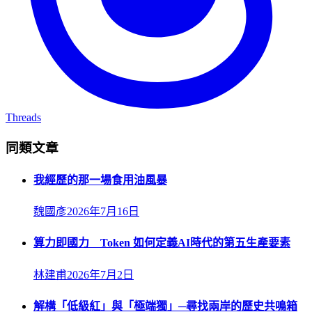
Threads
同類文章
我經歷的那一場食用油風暴
魏國彥
2026年7月16日
算力即國力 Token 如何定義AI時代的第五生產要素
林建甫
2026年7月2日
解構「低級紅」與「極端獨」─尋找兩岸的歷史共鳴箱