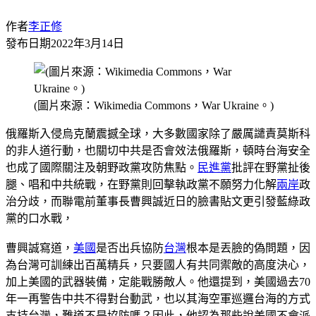
作者
李正修
發布日期
2022年3月14日
(圖片來源：Wikimedia Commons，War Ukraine。)
俄羅斯入侵烏克蘭震撼全球，大多數國家除了嚴厲譴責莫斯科
的非人道行動，也關切中共是否會效法俄羅斯，頓時台海安全
也成了國際關注及朝野政黨攻防焦點。
民進黨
批評在野黨扯後
腿、唱和中共統戰，在野黨則回擊執政黨不願努力化解
兩岸
政
治分歧，而聯電前董事長曹興誠近日的臉書貼文更引發藍綠政
黨的口水戰，
曹興誠寫道，
美國
是否出兵協防
台灣
根本是丟臉的偽問題，因
為台灣可訓練出百萬精兵，只要國人有共同禦敵的高度決心，
加上美國的武器裝備，定能戰勝敵人。他還提到，美國過去70
年一再警告中共不得對台動武，也以其海空軍巡邏台海的方式
支持台灣，難道不是協防嗎？因此，他認為那些說美國不會派