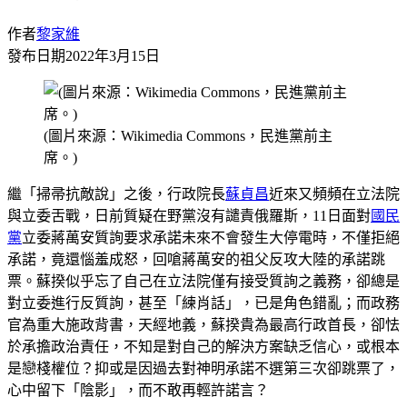
作者
黎家維
發布日期
2022年3月15日
(圖片來源：Wikimedia Commons，民進黨前主
席。)
繼「掃帚抗敵說」之後，行政院長
蘇貞昌
近來又頻頻在立法院
與立委舌戰，日前質疑在野黨沒有譴責俄羅斯，11日面對
國民
黨
立委蔣萬安質詢要求承諾未來不會發生大停電時，不僅拒絕
承諾，竟還惱羞成怒，回嗆蔣萬安的祖父反攻大陸的承諾跳
票。蘇揆似乎忘了自己在立法院僅有接受質詢之義務，卻總是
對立委進行反質詢，甚至「練肖話」，已是角色錯亂；而政務
官為重大施政背書，天經地義，蘇揆貴為最高行政首長，卻怯
於承擔政治責任，不知是對自己的解決方案缺乏信心，或根本
是戀棧權位？抑或是因過去對神明承諾不選第三次卻跳票了，
心中留下「陰影」，而不敢再輕許諾言？