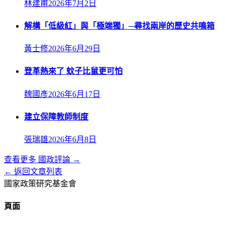
林建甫
2026年7月2日
解構「低級紅」與「極端獨」─尋找兩岸的歷史共鳴箱
黃士修
2026年6月29日
登革熱來了 蚊子比鼠更可怕
魏國彥
2026年6月17日
建立保障教師制度
張瑞雄
2026年6月8日
查看更多
國政評論
→
← 返回文章列表
國家政策研究基金會
頁面