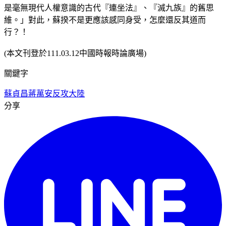
是毫無現代人權意識的古代『連坐法』、『滅九族』的舊思
維。」對此，蘇揆不是更應該感同身受，怎麼還反其道而
行？！
(本文刊登於111.03.12中國時報時論廣場)
關鍵字
蘇貞昌
蔣萬安
反攻大陸
分享