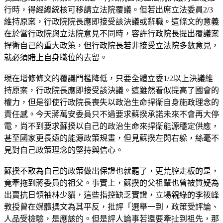
行時，得經總統核可移請立法院覆議。但若出席立法委員2/3
維持原案，行政院院長應即接受該決議或辭職。這條文的意義
在於當行政院與立法院意見不同時，容許行政院長提出覆議案
捍衛自己的重大政策，但行政院長若非接受立法院多數意見，
就必須賭上自身職位的去留。
現在增修條文的覆議門檻降低，只要全體立委1/2以上決議維
持原案，行政院長應即接受該決議。這雖然看似提高了國會的
權力，但是卻使行政院長喪失以政治生命捍衛自身施政理念的
責任感。今天蔣萬安委員只不過要求蘇揆承諾未來不會再大停
電，尚不到要求蘇揆以自己的政治生命來捍衛能源穩定供應，
甚至國家更長遠的能源政策規畫，但見蘇揆左閃右躲，絲毫不
見對自己政策理念的堅持與信心。
蘇揆不敢為自己的政策做出保證也就罷了，更荒腔走板的是，
竟牽拖到蔣委員的祖父。事實上，蘇揆的父祖輩也曾被質疑為
出賣抗日領袖林少貓，這些指控缺乏實證，立場親綠的李筱峰
教授曾在媒體撰文為其平反，批評「選舉一到，政策受評論、
人品受檢驗，是應該的。但是評人論事若還要牽扯到祖先，那