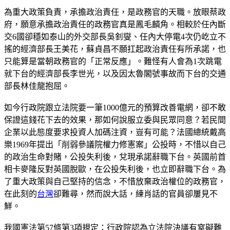
為重大政策負責，承擔政治責任，是政務官的天職。放眼蔡政
府，願意承擔政治責任的政務官真是鳳毛麟角。相較於任內斷
交6國卻穩如泰山的外交部長吳釗燮、任內大停電4次仍屹立不
搖的經濟部長王美花，蘇貞昌不願扛起政治責任有所承諾，也
只能算是當朝政務官的「正常反應」。難怪有人會為1次跳電
就下台的經濟部長李世光，以及因太魯閣號事故而下台的交通
部長林佳龍抱屈。
如今行政院跟立法院要一筆1000億元的預算改善電網，卻不敢
保證這錢花下去的效果，那如何說服立委與民眾同意？若民間
企業以此態度要求投資人加碼注資，豈有可能？法國總統戴高
樂1969年提出「削弱參議院權力修憲案」公投時，不惜以自己
的政治生命對賭，公投失利後，兌現承諾辭職下台。英國前首
相卡麥隆反對英國脫歐，在公投失利後，也立即辭職下台。為
了重大政策與自己堅持的信念，不惜放棄政治權位的政務官，
在此刻的
台灣
卻難尋，然而說大話，練肖話的官員卻屢見不
鮮。
我國憲法第57條第3項規定：行政院認為立法院決議有窒礙難