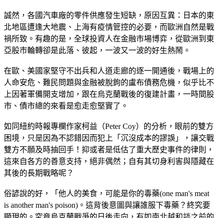
誠然，各國汽車廠的零件供應發生短缺，原因互異：日本的東
北地區遭逢大地震、上海有疫情管控的必要，而歐洲自然是戰
禍所致。有趣的是，全球投資人在金融市場博弈，從歐洲到東
亞股市輪轉卻是此落、彼起，一波又一波的好生熱鬧。
在歐、美國家堅守不出兵和人道走廊的逐一開通後，戰場上的
人命安危、難民問題與金融被脫鉤的盧布債務危機，似乎比不
上因著軍備開支增加，跟在烏克蘭戰後的復建計畫，一時間股
市、債市總的來看是愈走愈堅實了。
如同紐約時報專欄作家柯益（Peter Coy）的分析，眼前的雙方
困境，只是因為不認錯因而犯上「沉沒成本的謬誤」，讓交戰
雙方不願及時抽回手！抑或者是低估了重大歷史事件的律則，
這來自各方的善意支持，絕非偶然；自有其切身利害與隱藏在
其後的長期戰略呢？
俗諺說的好，「他人的美食，可能是你的毒藥(one man's meat
is another man's poison)。這背後意圖與讓誰服下毒藥？終究要
顯現的。究竟烏克蘭戰爭的日後走向，有如南北越和談之前的