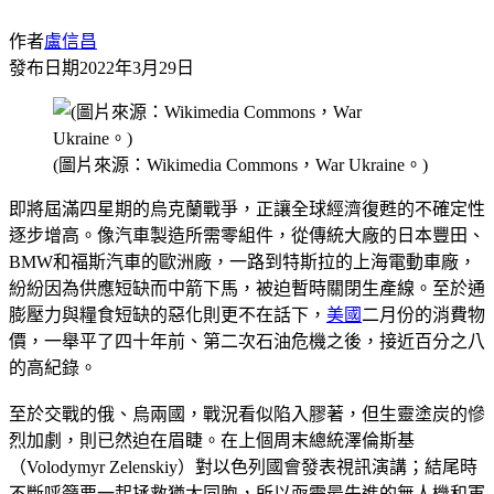
作者
盧信昌
發布日期
2022年3月29日
(圖片來源：Wikimedia Commons，War Ukraine。)
即將屆滿四星期的烏克蘭戰爭，正讓全球經濟復甦的不確定性
逐步增高。像汽車製造所需零組件，從傳統大廠的日本豐田、
BMW和福斯汽車的歐洲廠，一路到特斯拉的上海電動車廠，
紛紛因為供應短缺而中箭下馬，被迫暫時關閉生產線。至於通
膨壓力與糧食短缺的惡化則更不在話下，
美國
二月份的消費物
價，一舉平了四十年前、第二次石油危機之後，接近百分之八
的高紀錄。
至於交戰的俄、烏兩國，戰況看似陷入膠著，但生靈塗炭的慘
烈加劇，則已然迫在眉睫。在上個周末總統澤倫斯基
（Volodymyr Zelenskiy）對以色列國會發表視訊演講；結尾時
不斷呼籲要一起拯救猶太同胞，所以亟需最先進的無人機和軍