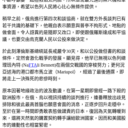
事資源，希望以色列人民將心比心無條件提供。
稍早之前，俄烏進行第四次和談協商，就在雙方外長談判已有
若干共識的基礎下，他親自表示願意與普亭不拘形式、地點的
做會面。令人訝異的是隨即又改口，即使跟俄羅斯達成和平協
議，也要交由烏克蘭人民以公投來做決定。
於此刻澤倫斯基總統延長戒嚴令30天，和以公投做但書的和談
條件，定然會激化戰爭的發展。顯見得，他早已無視以色列總
理班內特 (Na
FTA
li Bennett)在兩個交戰國的穿梭努力；更何況
亞述海的港口都市馬立波（Mariupol），經過了最後通牒，即
將走上一決殊死的悲慘時刻。
原本因著地緣政治的波及動盪，在第一星期即曾經一路下殺的
歐洲股市，在俄、烏以視訊持續的談判進行，連番釋放出歧見
排除和彼此最高首腦也願意會面的消息，正逐步回升走穩中。
至於在第一時間即勇敢表態做譴責的日本，復因為天氣轉暖到
來，還將天然氣的購置契約轉手讓給歐洲國家，因而和美國股
市的連動性也相當緊密。