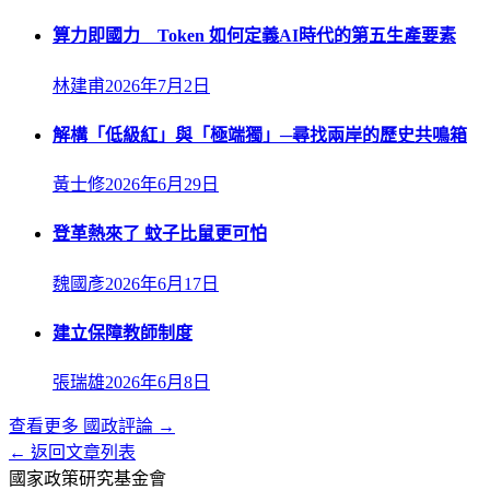
算力即國力 Token 如何定義AI時代的第五生產要素
林建甫
2026年7月2日
解構「低級紅」與「極端獨」─尋找兩岸的歷史共鳴箱
黃士修
2026年6月29日
登革熱來了 蚊子比鼠更可怕
魏國彥
2026年6月17日
建立保障教師制度
張瑞雄
2026年6月8日
查看更多
國政評論
→
← 返回文章列表
國家政策研究基金會