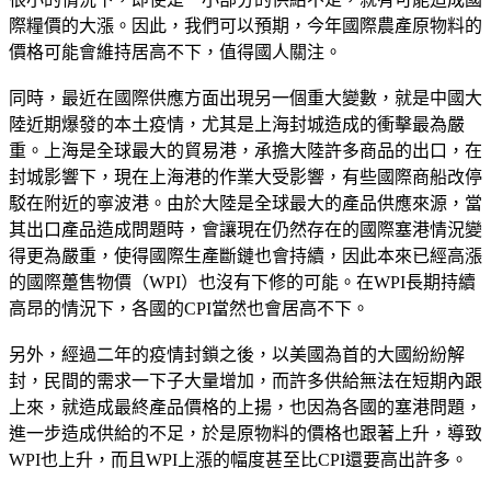
際糧價的大漲。因此，我們可以預期，今年國際農產原物料的
價格可能會維持居高不下，值得國人關注。
同時，最近在國際供應方面出現另一個重大變數，就是中國大
陸近期爆發的本土疫情，尤其是上海封城造成的衝擊最為嚴
重。上海是全球最大的貿易港，承擔大陸許多商品的出口，在
封城影響下，現在上海港的作業大受影響，有些國際商船改停
駁在附近的寧波港。由於大陸是全球最大的產品供應來源，當
其出口產品造成問題時，會讓現在仍然存在的國際塞港情況變
得更為嚴重，使得國際生產斷鏈也會持續，因此本來已經高漲
的國際躉售物價（WPI）也沒有下修的可能。在WPI長期持續
高昂的情況下，各國的CPI當然也會居高不下。
另外，經過二年的疫情封鎖之後，以美國為首的大國紛紛解
封，民間的需求一下子大量增加，而許多供給無法在短期內跟
上來，就造成最終產品價格的上揚，也因為各國的塞港問題，
進一步造成供給的不足，於是原物料的價格也跟著上升，導致
WPI也上升，而且WPI上漲的幅度甚至比CPI還要高出許多。