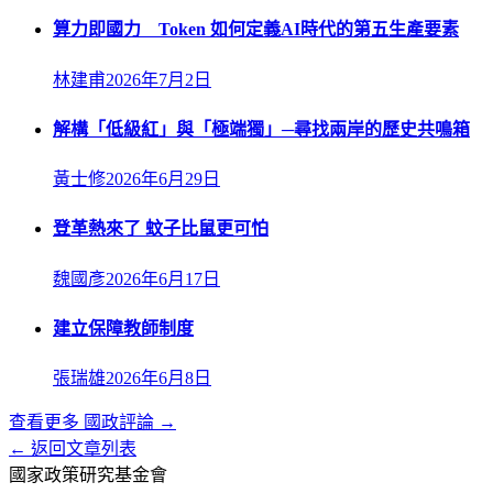
算力即國力 Token 如何定義AI時代的第五生產要素
林建甫
2026年7月2日
解構「低級紅」與「極端獨」─尋找兩岸的歷史共鳴箱
黃士修
2026年6月29日
登革熱來了 蚊子比鼠更可怕
魏國彥
2026年6月17日
建立保障教師制度
張瑞雄
2026年6月8日
查看更多
國政評論
→
← 返回文章列表
國家政策研究基金會