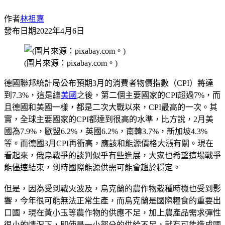
作者
林祖嘉
發布日期
2022年4月6日
(圖片來源：pixabay.com。)
德國聯邦統計局公布預期3月的消費者物價指數（CPI）將達
到7.3%，這是繼
美國
之後，第二個主要國家的CPI超過7%，而
且德國和美國一樣，都是二次大戰以來，CPI最高的一次。其
實，全球主要國家的CPI都達到很高的水準，比方說，2月美
國為7.9%，歐盟6.2%，英國6.2%，南韓3.7%，新加坡4.3%
等。而德國3月CPI再衝高，應該和能源價格大漲有關。現在
看起來，俄烏戰爭的談判似乎有些進展，大家也希望這場戰爭
能儘速結束，到時國際能源供需可能會趨於穩定。
但是，因為受到戰火波及，烏克蘭的農作物栽種時機也受到影
響，今年很可能無法正常生產，而烏克蘭是國際糧食的重要出
口國，現在黃小玉等農作物的供應不足，加上農產品需求彈性
很小的情況下，即使是一小部分的供給不足，就有可能造成國