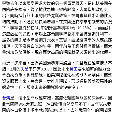
導致去年以來國際需求大增的另一個重要原因，是包括美國在
內的許多國家，為了搶救急速下墜的經濟，大量增加政府支
出，同時採行無上限的貨幣寬鬆政策。在需求與貨幣流動性大
增的推動下，通膨也快速增加。在美國通膨愈來愈嚴重的情況
下，聯準會終於在3月中調升基準利率1碼（0.25%），而面對
這麼凶猛的通膨，市場上都預期聯準會未來會持續調升利率，
最多的猜測是今年會調升六次。其實，讀過經濟學的人應該都
知道，天下沒有白吃的午餐，兩年前為了應付經濟蕭條，而大
量增加貨幣供給，現在面對高昂的通膨就是必須付出的代價。
再進一步來看，因為美國通膨非常嚴重，而且現在經濟情勢不
錯，2月的
失業
率只有3.8%，因此未來
勞工
要求加薪的壓力也
會愈來愈重。也就是說，如果通膨無法在短期內壓制住，而薪
資又跟著上來，將會進一步推升通膨，形成通膨與薪資惡性的
螺旋性上升，那麼未來的通膨將會沒完沒了。
台灣
是一個小型開放經濟體，高度依賴國際能源和原物料，因
此當國際WPI大漲之際，進口物價自然高居不下，去年以來我
國的進口物價上漲率就超過10%以上。去年我國全年的通膨還