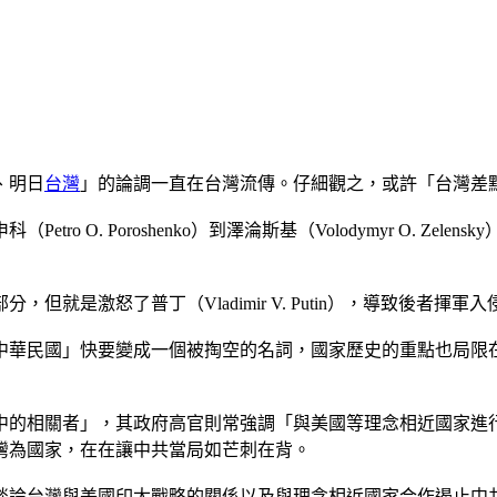
、明日
台灣
」的論調一直在台灣流傳。仔細觀之，或許「台灣差
 O. Poroshenko）到澤淪斯基（Volodymyr O. Zel
就是激怒了普丁（Vladimir V. Putin），導致後者揮軍
華民國」快要變成一個被掏空的名詞，國家歷史的重點也局限在
略中的相關者」，其政府高官則常強調「與美國等理念相近國家
台灣為國家，在在讓中共當局如芒刺在背。
談論台灣與美國印太戰略的關係以及與理念相近國家合作遏止中