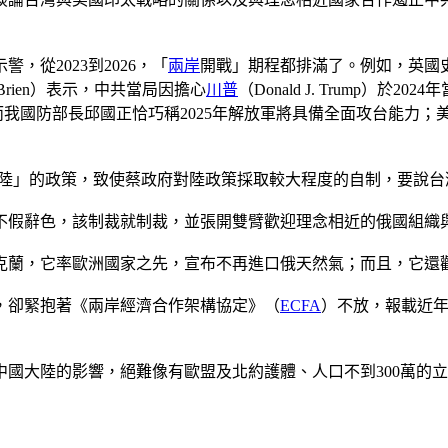
從2023到2026，「
兩岸
開戰」期程都排滿了。例如，英國史學家佛
Brien）表示，中共當局因擔心
川普
（Donald J. Trump
，而我國防部長邱國正恰巧稱2025年解放軍將具備全面攻台能力；美國印太
那般「以台刺陸」的政策，致使蔡政府對陸政策採取較大程度的自制，
不假辭色，該制裁就制裁，並張開雙臂歡迎理念相近的俄國組織
克蘭，它率歐洲國家之先，宣布不再進口俄天然氣；而且，它還
，卻緊抱著《兩岸經濟合作架構協定》（
ECFA
）不放，報載近
國大陸的影響，絕難像有歐盟及北約護體、人口不到300萬的