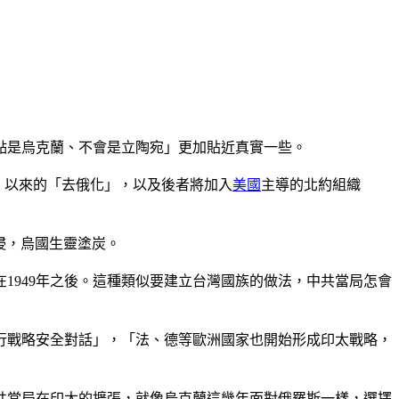
點是烏克蘭、不會是立陶宛」更加貼近真實一些。
ensky）以來的「去俄化」，以及後者將加入
美國
主導的北約組織
入侵，烏國生靈塗炭。
1949年之後。這種類似要建立台灣國族的做法，中共當局怎會
進行戰略安全對話」，「法、德等歐洲國家也開始形成印太戰略，
共當局在印太的擴張，就像烏克蘭這幾年面對俄羅斯一樣，選擇