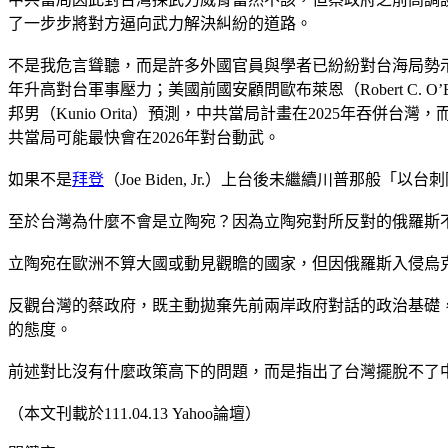
了一步步將對方逼向武力解決糾紛的道路。
不是我危言聳聽，而是許多外國官員與學者已紛紛對台海局勢示警，
年升高對台軍事壓力；美國前國安顧問歐布萊恩（Robert C. O’
邦男（Kunio Orita）預測，中共當局計畫在2025年吞併台灣
共當局可能最快會在2026年對台動武。
如果不是
拜登
（Joe Biden, Jr.）上台後未繼續川普
至於台灣為什麼不會是立陶宛？因為立陶宛對所反對的俄羅斯
立陶宛在歐洲不算大國或動見觀瞻的國家，但因俄羅斯入侵烏
反觀台灣的蔡政府，既主動拋棄先前兩岸政府對話的政治基礎
的態度。
前述對比沒有什麼政策高下的問題，而是指出了台灣擺脫不了中
（本文刊載於111.04.13 Yahoo論壇）