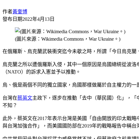
作者
黃奎博
發布日期
2022年4月13日
(圖片來源：Wikimedia Commons，War Ukraine。)
在俄羅斯、烏克蘭武裝衝突迄今未歇之時，所謂「今日烏克蘭
烏克蘭之所以遭俄羅斯入侵，其中一個原因是烏國總統從波洛申科（Petro
（NATO）的訴求入憲並予以推動。
烏、俄是兩個不同的獨立國家，烏國那樣做屬於自主權力的一部分，但
台灣在
蔡英文
主政下，逐步在推動「去中（華民國）化」，「中
不知？
此外，蔡英文在2017年表示台灣是美國「自由開放的印太戰
與台灣加強合作」，而美國國防部在2019年的戰略報告中稱
中共當局因此對台灣採武力威脅當然不該，但蔡政府之前高調