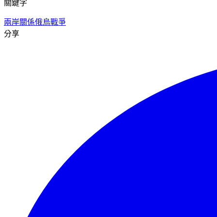
關鍵字
兩岸關係
俄烏戰爭
分享