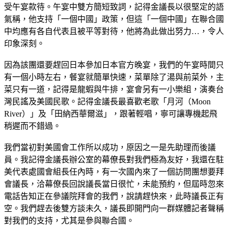
受午宴款待。午宴中雙方簡短致詞，記得金議長以很堅定的語
氣稱，他支持「一個中國」政策，但這「一個中國」在聯合國
中均應有各自代表且被平等對待，他將為此做出努力…，令人
印象深刻。
因為該團還要趕回日本參加日本官方晚宴，我們的午宴時間只
有一個小時左右，餐宴就簡單快速，菜單除了湯與前菜外，主
菜只有一道，記得是龍蝦與牛排，宴會另有一小樂組，演奏台
灣民謠及美國民歌。記得金議長最喜歡老歌「月河（Moon
River）」及「田納西華爾滋」，跟著輕唱，寧可讓專機起飛
稍遲而不錯過。
我們當初對美國會工作所以成功，原因之一是先助理而後議
員。我記得金議長辦公室的幕僚長對我們極為友好，我還在駐
美代表處國會組長任內時，有一次國內來了一個訪問團想要拜
會議長，洽幕僚長回說議長當日很忙，未能預約，但屆時忽來
電話告知正在參議院拜會的我們，說請趕快來，此時議長正有
空。我們趕去後雙方談未久，議長即開門向一群媒體記者聲稱
對我們的支持，尤其是參與聯合國。