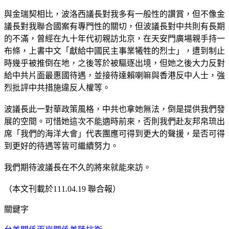
與金瑞契相比，波洛西議長對我多有一般性的讚賞，但不像金
議長對我聯合國案有專門性的關切，但波議長對中共則有長期
的不滿，曾經在九十年代初親訪北京，在天安門廣場親手持一
布條，上書中文「獻給中國民主事業犧牲的烈士」，遭到制止
時幾乎被推倒在地，之後等於被驅逐出境，但她之後大力反對
給中共片面最惠國待遇，並接待達賴喇嘛與香港反中人士，強
烈批評中共措施違反人權等。
波議長此一對華政策風格，中共也拿她無法，倒是提供我們發
展的空間。可惜她這次不能適時前來，否則我們赴友邦帛琉出
席「我們的海洋大會」代表團應可得到更大的聲援，是否可得
到更好的待遇等皆可繼續努力。
我們期待波議長在不久的將來就能來訪。
（本文刊載於111.04.19 聯合報）
關鍵字