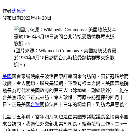
作者
沈呂巡
發布日期
2022年4月20日
(圖片來源：Wikimedia Commons，美國總統艾森豪
於1960年6月18日訪問台北時接受熱情群眾夾道歡
迎。)
美國
國會眾議院議長波洛西原訂率團來台訪問，因新冠確診而
改變，令人關切，盼只是延期，不致有根本之變。美國眾議院
議長為可代表美國政府的第三人（除總統、副總統外），能在
台美無邦交下正式來訪，令人珍惜，而原來訪選擇的四月十
日，正是美國
台灣
關係法四十三年的紀念日，到訪尤具意義。
比諸廿五年前，當年四月初也是由美國眾議院議長金瑞契率團
來台訪問，我適任外交部北美司司長，經辦接待工作。二○一
四年四月，正值我上任駐美代表之際，於美國國會開歡迎酒