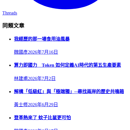
Threads
同類文章
我經歷的那一場食用油風暴
魏國彥
2026年7月16日
算力即國力 Token 如何定義AI時代的第五生產要素
林建甫
2026年7月2日
解構「低級紅」與「極端獨」─尋找兩岸的歷史共鳴箱
黃士修
2026年6月29日
登革熱來了 蚊子比鼠更可怕