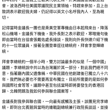
會，波洛西時任美國眾議院民主黨領袖，特趕來參加，且上台
致詞表示歡迎我夫婦，仍記得以英文小名呼我內人，至為親
切。
記得當時金議長一團也是乘美空軍專機由日本起飛來台，降落
松山機場。金議長下機後，我外長對之表示歡迎，寒暄幾句後
即由當時在台協會張戴佑處長接談，我則向外長快速介紹下機
的十一位眾議員，接著全團登車逕往總統府，拜會李登輝總
統。
拜會李總統約一個半小時，雙方討論最多的似是「一個中國」
議題，李總統說中共以為台灣屬於其一部分，對此我們絕不同
意，指著廳內國父遺像稱，中華民國在他創建後已獨立八十六
年，我們無必要也不需要再宣布獨立，目前所需要的是如何參
與國際社會等等。議題中甚至包括當時即將要發生的香港回
歸、北韓問題及我如何參與聯合國案等。
金議長對我參與聯合國，一向最有感觸及主張。該團見完李總
統，即到台北賓館與當時的連戰副總統兼行政院長談話，並接